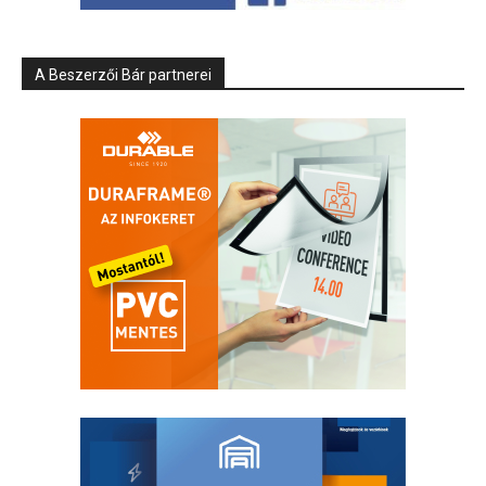
A Beszerzői Bár partnerei