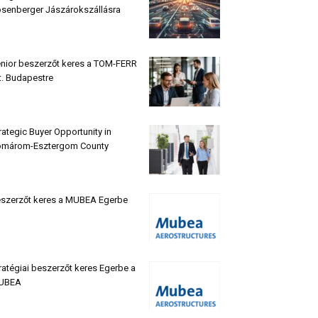
senberger Jászárokszállásra
nior beszerzőt keres a TOM-FERR
t. Budapestre
rategic Buyer Opportunity in
márom-Esztergom County
szerzőt keres a MUBEA Egerbe
ratégiai beszerzőt keres Egerbe a
UBEA