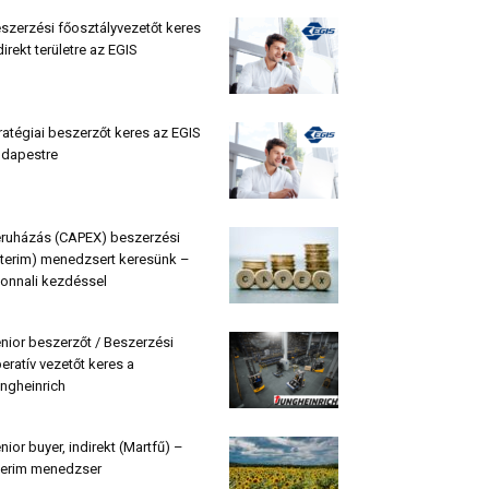
szerzési főosztályvezetőt keres
direkt területre az EGIS
ratégiai beszerzőt keres az EGIS
dapestre
ruházás (CAPEX) beszerzési
nterim) menedzsert keresünk –
onnali kezdéssel
nior beszerzőt / Beszerzési
eratív vezetőt keres a
ngheinrich
nior buyer, indirekt (Martfű) –
terim menedzser