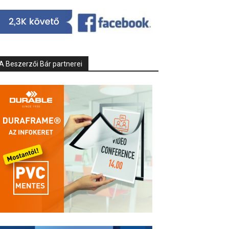
A Beszerzői Bár partnerei