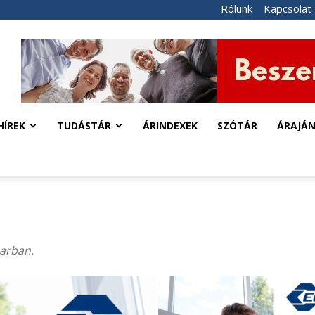
Rólunk
Kapcsolat
HÍREK
TUDÁSTÁR
ÁRINDEXEK
SZÓTÁR
ÁRAJÁ
parban.