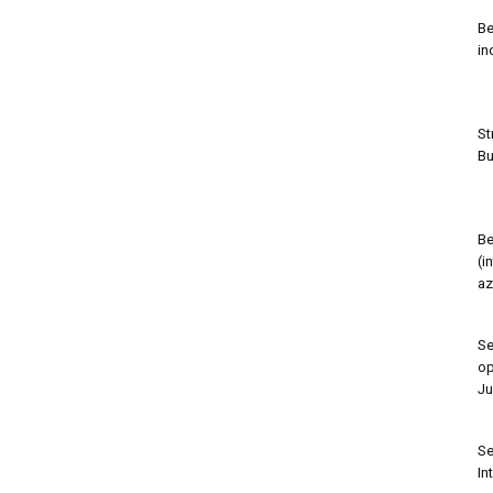
Be
in
St
Bu
Be
(i
az
Se
op
Ju
Se
In