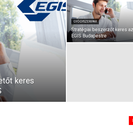
GYÓGYSZERIPAR
Stratégiai beszerzőt keres a
EGIS Budapestre
etőt keres
S