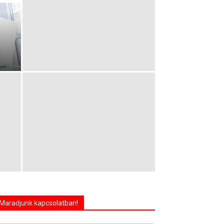
z
Maradjunk kapcsolatban!