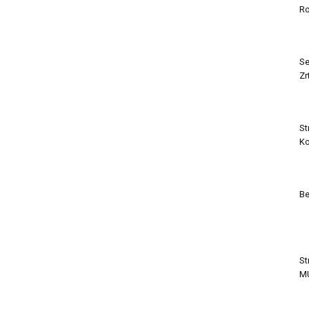
Ro
Se
Zr
St
Ko
Be
St
M