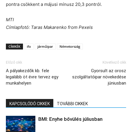
pontra csökkent a májusi mínusz 20,3 pontról.
MTI
Címlapfotó: Taras Makarenko from Pexels
CÍMKÉK
ifo
járműipar
Németország
Előző cikk
Következő cikk
A pályakezdők kb. fele
Gyorsult az orosz
legalább öt évre tervez egy
szolgáltatóipar növekedése
munkahelyen
júniusban
KAPCSOLÓDÓ CIKKEK
TOVÁBBI CIKKEK
BMI: Enyhe bővülés júliusban