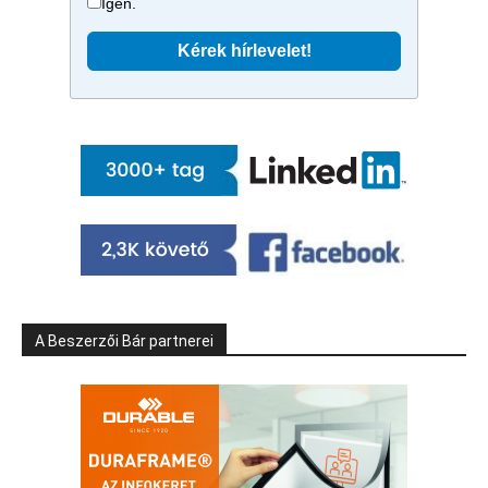
Igen.
A Beszerzői Bár partnerei