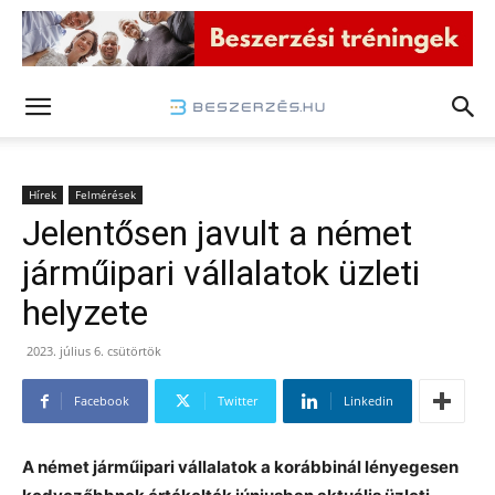
Hírek
Felmérések
Jelentősen javult a német
járműipari vállalatok üzleti
helyzete
2023. július 6. csütörtök
Facebook
Twitter
Linkedin
A német járműipari vállalatok a korábbinál lényegesen