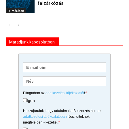
felzárkózás
Felmérések
Maradjunk kapcsolatban!
Elfogadom az
adatkezelési tájékoztatót
!:
*
Igen.
Hozzájárulok, hogy adataimat a Beszerzés.hu - az
adatkezelési tájékoztatóban
rögzítetteknek
megfelelően - kezelje.:
*