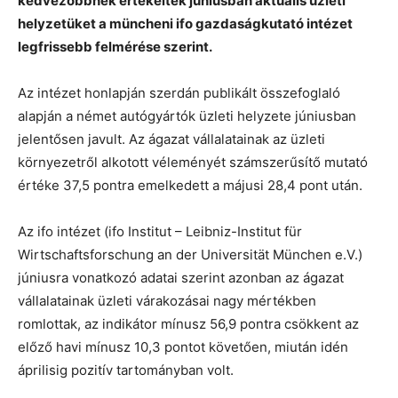
kedvezőbbnek értékelték júniusban aktuális üzleti
helyzetüket a müncheni ifo gazdaságkutató intézet
legfrissebb felmérése szerint.
Az intézet honlapján szerdán publikált összefoglaló
alapján a német autógyártók üzleti helyzete júniusban
jelentősen javult. Az ágazat vállalatainak az üzleti
környezetről alkotott véleményét számszerűsítő mutató
értéke 37,5 pontra emelkedett a májusi 28,4 pont után.
Az ifo intézet (ifo Institut – Leibniz-Institut für
Wirtschaftsforschung an der Universität München e.V.)
júniusra vonatkozó adatai szerint azonban az ágazat
vállalatainak üzleti várakozásai nagy mértékben
romlottak, az indikátor mínusz 56,9 pontra csökkent az
előző havi mínusz 10,3 pontot követően, miután idén
áprilisig pozitív tartományban volt.