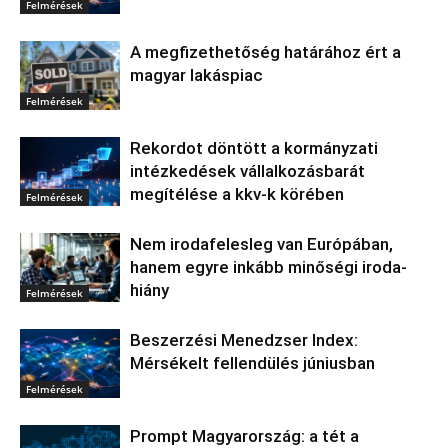
Felmérések
A megfizethetőség határához ért a
magyar lakáspiac
Felmérések
Rekordot döntött a kormányzati
intézkedések vállalkozásbarát
megítélése a kkv-k körében
Felmérések
Nem irodafelesleg van Európában,
hanem egyre inkább minőségi iroda-
hiány
Felmérések
Beszerzési Menedzser Index:
Mérsékelt fellendülés júniusban
Felmérések
Prompt Magyarország: a tét a