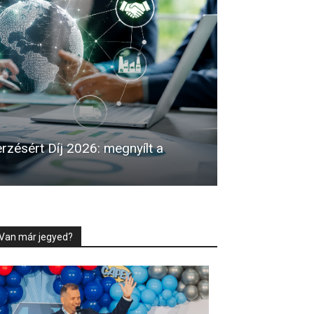
zésért Díj 2026: megnyílt a
Van már jegyed?