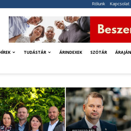
Rólunk
Kapcsolat
HÍREK
TUDÁSTÁR
ÁRINDEXEK
SZÓTÁR
ÁRAJÁ