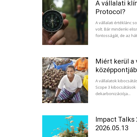
A vállalati k
Protocol?
A vállalati értéklánc 
volt. Bár mindenki el
fontosságát, de az hát
Miért kerül a
középpontjá
A vállalatok kibocsát
Scope 3 kibocsátások n
dekarbonizációja...
Impact Talks
2026.05.13