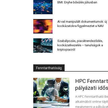
BMI: Enyhe bővülés júliusban
AI-val manipulált dokumentumok: új
kockázatokra figyelmeztet a NAV
Szabályozás, piacátrendeződés,
kockázatkezelés – tanulságok a
kriptopiacról
Fenntarthatóság
HPC Fenntarth
pályázati idő
A HPC Fenntartható Be
alkalmából online táj
megismerni a pályázati 