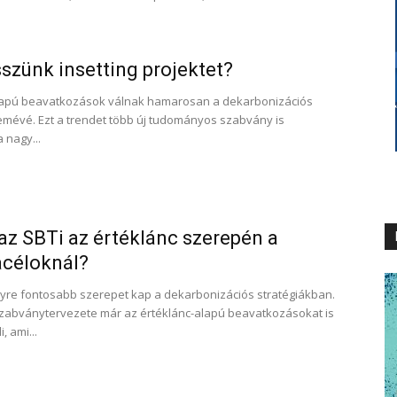
szünk insetting projektet?
-alapú beavatkozások válnak hamarosan a dekarbonizációs
lemévé. Ezt a trendet több új tudományos szabvány is
 nagy...
 az SBTi az értéklánc szerepén a
macéloknál?
 egyre fontosabb szerepet kap a dekarbonizációs stratégiákban.
 szabványtervezete már az értéklánc-alapú beavatkozásokat is
, ami...