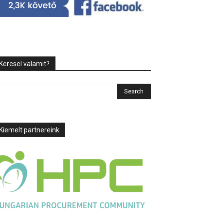
Keresel valamit?
Kiemelt partnereink