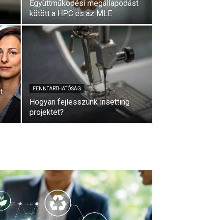
Együttműködési megállapodást
kötött a HPC és az MLE
FENNTARTHATÓSÁG
t
Hogyan fejlesszünk insetting
projektet?