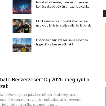
Növekvő árbevétel, csökkenő nyereség:
kettészakadó pályán a hazai logisztika
Munkaerőhiány a logisztikában: egyre
nagyobb kihívás a teljes ellátási láncnak
Építőipari beruházások: mire érdemes
figyelniük a beszerzőknek?
ató Beszerzésért Díj 2026: megnyílt a
szak
szerzésért Díj 2026 pályázati időszakának megnyitása
ékoztató webináriumra várjuk mindazokat, akik szeretnék
feltételeket, a bírálati szempontokat,...