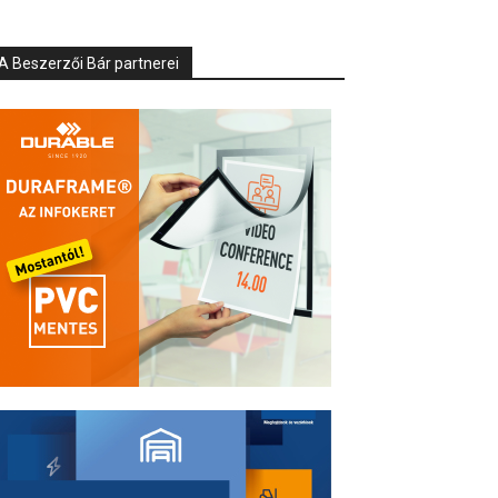
A Beszerzői Bár partnerei