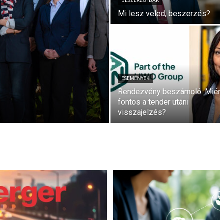
BESZERZŐI BÁR
Mi lesz veled, beszerzés?
ESEMÉNYEK
Rendezvény beszámoló: Miér
fontos a tender utáni
visszajelzés?