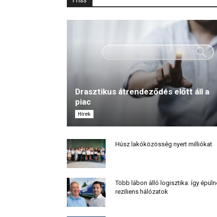
Friss
Drasztikus átrendeződés előtt áll a
piac
Hírek
Húsz lakóközösség nyert milliókat
Több lábon álló logisztika: így épül
reziliens hálózatok