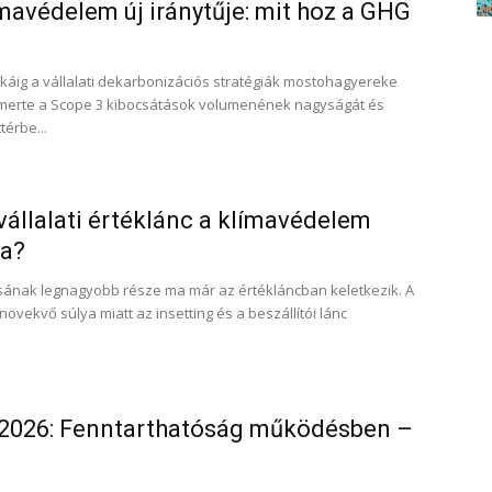
límavédelem új iránytűje: mit hoz a GHG
sokáig a vállalati dekarbonizációs stratégiák mostohagyereke
ismerte a Scope 3 kibocsátások volumenének nagyságát és
térbe...
 vállalati értéklánc a klímavédelem
ba?
ásának legnagyobb része ma már az értékláncban keletkezik. A
övekvő súlya miatt az insetting és a beszállítói lánc
 2026: Fenntarthatóság működésben –