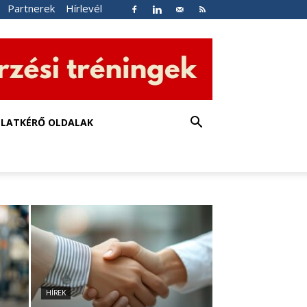
Partnerek
Hírlevél
NLATKÉRŐ OLDALAK
HÍREK