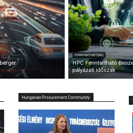
FENNTARTHATÓSÁG
nberger
HPC Fenntartható Beszer
pályázati időszak
Hungarian Procurement Community