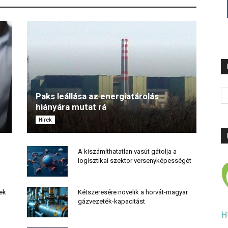
Paks leállása az energiatárolás
hiányára mutat rá
Hírek
A kiszámíthatatlan vasút gátolja a
logisztikai szektor versenyképességét
nek
Kétszeresére növelik a horvát-magyar
gázvezeték-kapacitást