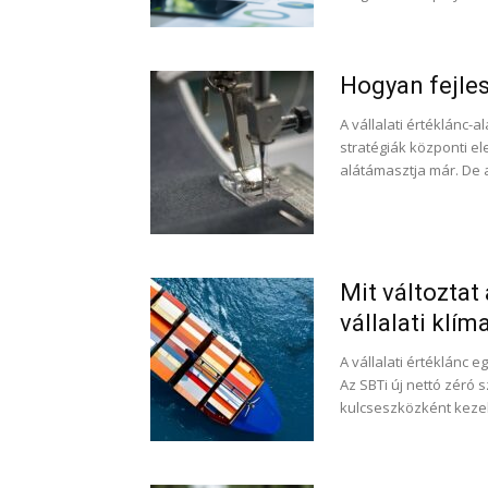
Hogyan fejles
A vállalati értéklánc
stratégiák központi e
alátámasztja már. De a
Mit változtat
vállalati klí
A vállalati értéklánc
Az SBTi új nettó zéró
kulcseszközként kezeli