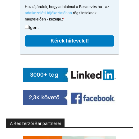
Hozzájárulok, hogy adataimat a Beszerzés.hu - az
adatkezelési tájékoztatóban
rögzítetteknek
megfelelően - kezelje.:
*
Igen.
A Beszerzői Bár partnerei