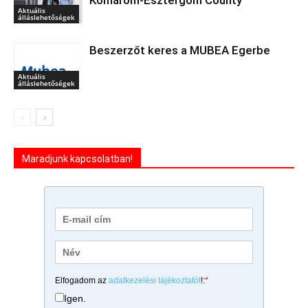
Aktuális
álláslehetőségek
Beszerzőt keres a MUBEA Egerbe
Aktuális
álláslehetőségek
Maradjunk kapcsolatban!
Elfogadom az
adatkezelési tájékoztatót
!:
*
Igen.