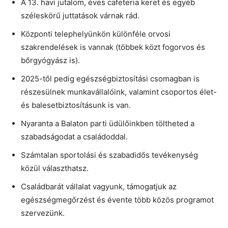
A 13. havi jutalom, éves cafeteria keret és egyéb
széleskörű juttatások várnak rád.
Központi telephelyünkön különféle orvosi
szakrendelések is vannak (többek közt fogorvos és
bőrgyógyász is).
2025-től pedig egészségbiztosítási csomagban is
részesülnek munkavállalóink, valamint csoportos élet-
és balesetbiztosításunk is van.
Nyaranta a Balaton parti üdülőinkben töltheted a
szabadságodat a családoddal.
Számtalan sportolási és szabadidős tevékenység
közül választhatsz.
Családbarát vállalat vagyunk, támogatjuk az
egészségmegőrzést és évente több közös programot
szervezünk.