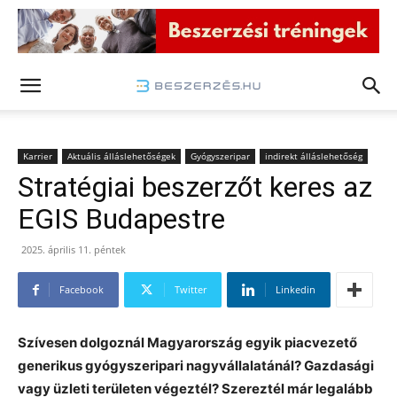
Karrier
Aktuális álláslehetőségek
Gyógyszeripar
indirekt álláslehetőség
Stratégiai beszerzőt keres az
EGIS Budapestre
2025. április 11. péntek
Facebook
Twitter
Linkedin
Szívesen dolgoznál Magyarország egyik piacvezető
generikus gyógyszeripari nagyvállalatánál? Gazdasági
vagy üzleti területen végeztél? Szereztél már legalább