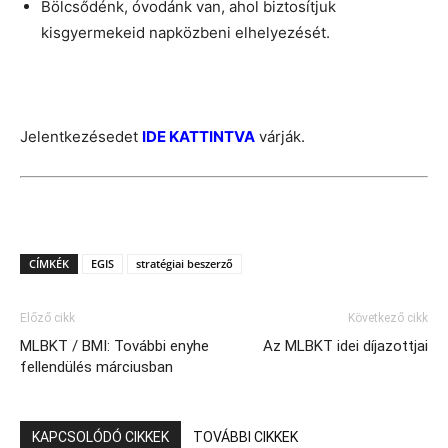
Bölcsődénk, óvodánk van, ahol biztosítjuk
kisgyermekeid napközbeni elhelyezését.
Jelentkezésedet
IDE KATTINTVA
várják.
CÍMKÉK
EGIS
stratégiai beszerző
Előző cikk
Következő cikk
MLBKT / BMI: További enyhe
Az MLBKT idei díjazottjai
fellendülés márciusban
KAPCSOLÓDÓ CIKKEK
TOVÁBBI CIKKEK