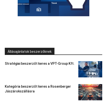
Állásajánlatok beszerzőknek
Stratégiai beszerzőt keres a VPT-Group Kft.
Kategória beszerzőt keres a Rosenberger
Jászárokszállásra