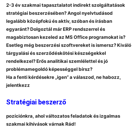
2-3 év szakmai tapasztalatot indirekt szolgáltatások
stratégiai beszerzésében? Angol nyelvtudásod
legalább középfokú és aktív, szóban és írásban
egyaránt? Dolgoztál már ERP rendszerrel és
magabiztosan kezeled az MS Office programokat is?
Esetleg még beszerzési szoftvereket is ismersz? Kiváló
tárgyalási és szerződéskötési készségekkel
rendelkezel? Erős analitikai szemlélettel és jó
problémamegoldó képességgel bírsz?
Ha a fenti kérdésekre „igen” a válaszod, ne habozz,
jelentkezz
Stratégiai beszerző
pozíciónkra,
ahol változatos feladatok és izgalmas
szakmai kihívások várnak Rád!