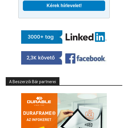
A Beszerzői Bár partnerei