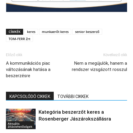
CÍMKÉK
keres
munkaerőt keres
senior beszerző
TOM-FERR Zrt
Előző cikk
Következő cikk
A kommunikációs piac
Nem a megújulók, hanem a
változásának hatása a
rendszer vizsgázott rosszul
beszerzésre
KAPCSOLÓDÓ CIKKEK
TOVÁBBI CIKKEK
Kategória beszerzőt keres a
Rosenberger Jászárokszállásra
Aktuális
álláslehetőségek