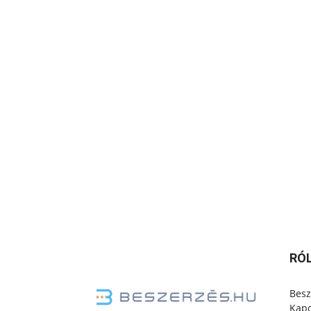
RÓ
Besz
Kapc