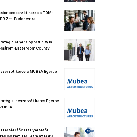
nior beszerzőt keres a TOM-
RR Zrt. Budapestre
rategic Buyer Opportunity in
omárom-Esztergom County
szerzőt keres a MUBEA Egerbe
ratégiai beszerzőt keres Egerbe
 MUBEA
szerzési főosztályvezetőt
res indirekt területre az EGIS