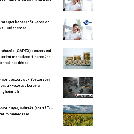
ratégiai beszerzőt keres az
IS Budapestre
ruházás (CAPEX) beszerzési
nterim) menedzsert keresünk –
onnali kezdéssel
nior beszerzőt / Beszerzési
eratív vezetőt keres a
ngheinrich
nior buyer, indirekt (Martfű) –
terim menedzser