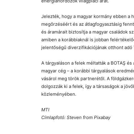
energiahordozók világpiaci árát.
Jelezték, hogy a magyar kormány ebben a h
megőrzéséért és az átlagfogyasztásig fenn
és áramárait biztosítja a magyar családok sz
amiben a korábbiaknál is jobban felértékelődö
jelentőségű diverzifikációjának otthont ad
A tárgyaláson a felek méltatták a BOTAŞ é
magyar cég – a korábbi tárgyalások eredmé
vásárol meg török partnerétől. A földgázke
dolgozzák ki a felek, így a társaságok a jövő
közleményében.
MTI
Címlapfotó: Steven from Pixabay