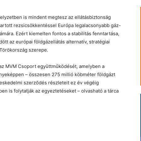
elyzetben is mindent megtesz az ellátásbiztonság
tartott rezsicsökkentéssel Európa legalacsonyabb gáz-
ámára. Ezért kiemelten fontos a stabilitás fenntartása,
tt az európai földgázellátás alternatív, stratégiai
ó Törökország szerepe.
s az MVM Csoport együttműködését, amelyben a
nyeképpen – összesen 275 millió köbméter földgázt
reskedelmi szerződés részleteit ez év végéig
ben is folytatják az egyeztetéseket – olvasható a tárca