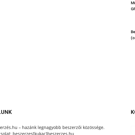
Mű
G
Be
(o
LUNK
K
erzés.hu – hazánk legnagyobb beszerzői közössége.
solat: beszerzes[kukac]beszerzes.hu