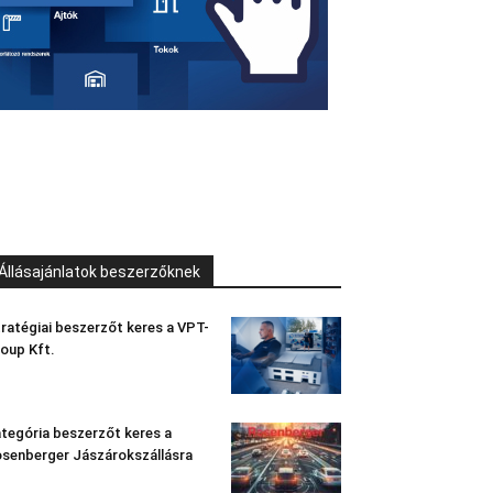
Állásajánlatok beszerzőknek
ratégiai beszerzőt keres a VPT-
oup Kft.
tegória beszerzőt keres a
senberger Jászárokszállásra