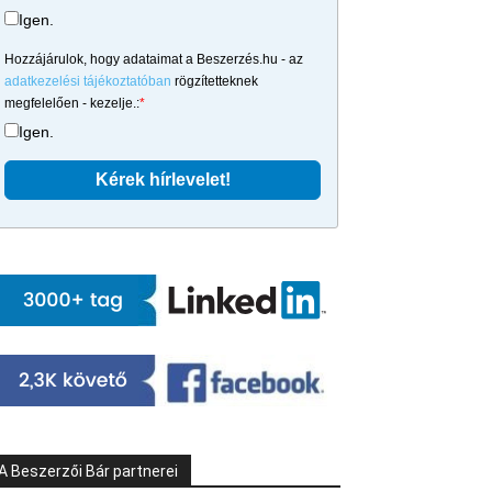
Igen.
Hozzájárulok, hogy adataimat a Beszerzés.hu - az
adatkezelési tájékoztatóban
rögzítetteknek
megfelelően - kezelje.:
*
Igen.
A Beszerzői Bár partnerei