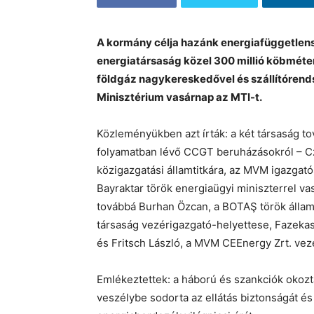
A kormány célja hazánk energiafüggetle
energiatársaság közel 300 millió köbméte
földgáz nagykereskedővel és szállítórend
Minisztérium vasárnap az MTI-t.
Közleményükben azt írták: a két társaság t
folyamatban lévő CCGT beruházásokról – C
közigazgatási államtitkára, az MVM igazgat
Bayraktar török energiaügyi miniszterrel v
továbbá Burhan Özcan, a BOTAŞ török állami
társaság vezérigazgató-helyettese, Fazeka
és Fritsch László, a MVM CEEnergy Zrt. vez
Emlékeztettek: a háború és szankciók okoz
veszélybe sodorta az ellátás biztonságát é