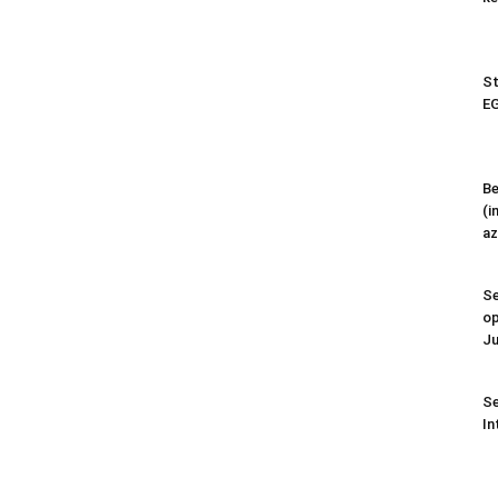
St
EG
Be
(i
az
Se
op
Ju
Se
In