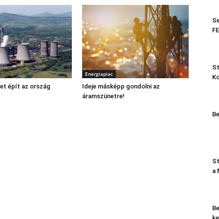
Se
FE
St
Energiapiac
K
et épít az ország
Ideje másképp gondolni az
áramszünetre!
Be
St
a
Be
ke