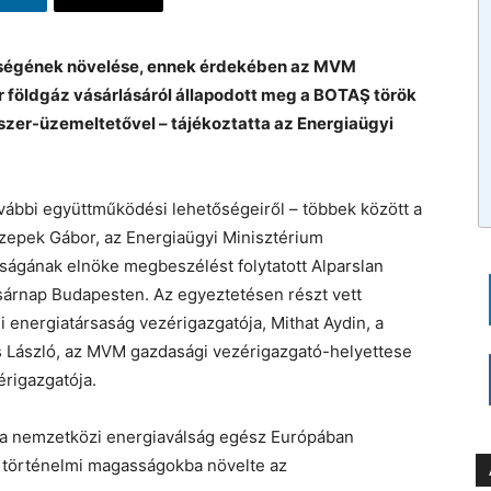
nségének növelése, ennek érdekében az MVM
r földgáz vásárlásáról állapodott meg a BOTAŞ török
szer-üzemeltetővel – tájékoztatta az Energiaügyi
ovábbi együttműködési lehetőségeiről – többek között a
zepek Gábor, az Energiaügyi Minisztérium
óságának elnöke megbeszélést folytatott Alparslan
asárnap Budapesten. Az egyeztetésen részt vett
 energiatársaság vezérigazgatója, Mithat Aydin, a
s László, az MVM gazdasági vezérigazgató-helyettese
érigazgatója.
ta nemzetközi energiaválság egész Európában
s történelmi magasságokba növelte az