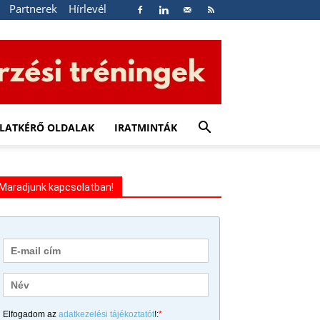
Partnerek
Hírlevél
LATKÉRŐ OLDALAK
IRATMINTÁK
Maradjunk kapcsolatban!
Elfogadom az
adatkezelési tájékoztatót
!:
*