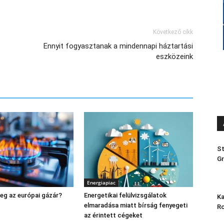
Következő cikk
Ennyit fogyasztanak a mindennapi háztartási
eszközeink
St
Gr
Energiapiac
meg az európai gázár?
Energetikai felülvizsgálatok
Ka
elmaradása miatt bírság fenyegeti
Ro
az érintett cégeket