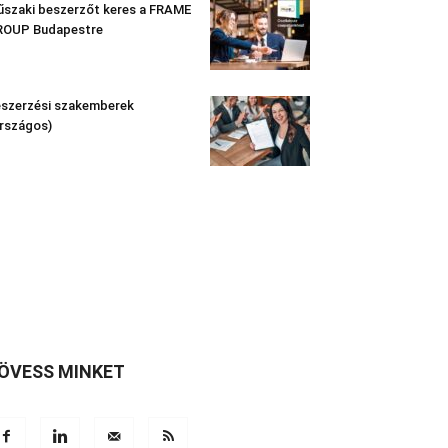
szaki beszerzőt keres a FRAME
ROUP Budapestre
szerzési szakemberek
rszágos)
ÖVESS MINKET