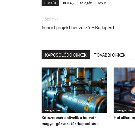
CÍMKÉK
BOTAŞ
földgáz
MVM
Előző cikk
Import projekt beszerző – Budapest
KAPCSOLÓDÓ CIKKEK
TOVÁBBI CIKKEK
Energiapiac
Energiapiac
Kétszeresére növelik a horvát-
Hol állhat 
magyar gázvezeték-kapacitást