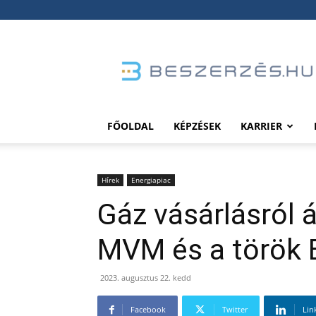
Beszerzés.hu
FŐOLDAL
KÉPZÉSEK
KARRIER
Hírek
Energiapiac
Gáz vásárlásról 
MVM és a török
2023. augusztus 22. kedd
Facebook
Twitter
Lin