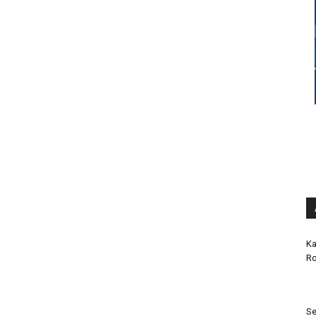
Ka
Ro
Se