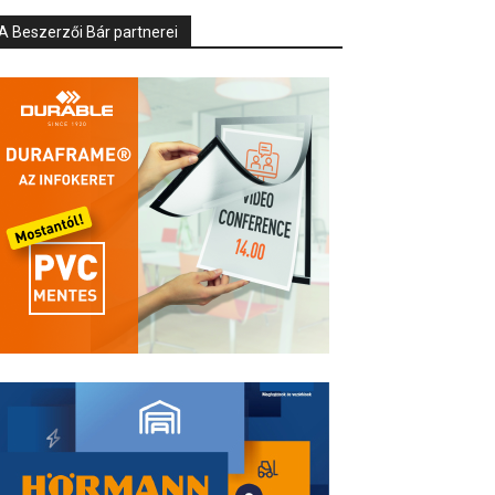
A Beszerzői Bár partnerei