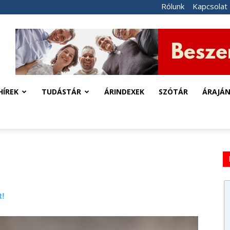
Rólunk
Kapcsolat
HÍREK
TUDÁSTÁR
ÁRINDEXEK
SZÓTÁR
ÁRAJÁ
t!