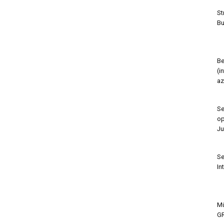
St
Bu
Be
(i
az
Se
op
Ju
Se
In
Mű
GR