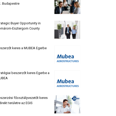
t. Budapestre
rategic Buyer Opportunity in
márom-Esztergom County
szerzőt keres a MUBEA Egerbe
ratégiai beszerzőt keres Egerbe a
UBEA
szerzési főosztályvezetőt keres
direkt területre az EGIS