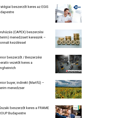
ratégiai beszerzőt keres az EGIS
dapestre
ruházás (CAPEX) beszerzési
nterim) menedzsert keresünk –
onnali kezdéssel
nior beszerzőt / Beszerzési
eratív vezetőt keres a
ngheinrich
nior buyer, indirekt (Martfű) –
terim menedzser
szaki beszerzőt keres a FRAME
OUP Budapestre