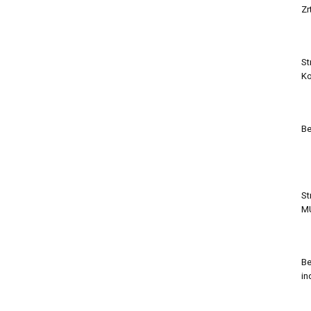
Zr
St
Ko
Be
St
M
Be
in