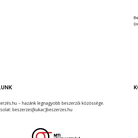
Be
(o
LUNK
K
erzés.hu – hazánk legnagyobb beszerzői közössége.
solat: beszerzes[kukac]beszerzes.hu