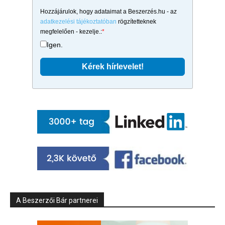
Hozzájárulok, hogy adataimat a Beszerzés.hu - az
adatkezelési tájékoztatóban
rögzítetteknek
megfelelően - kezelje.:
*
Igen.
A Beszerzői Bár partnerei