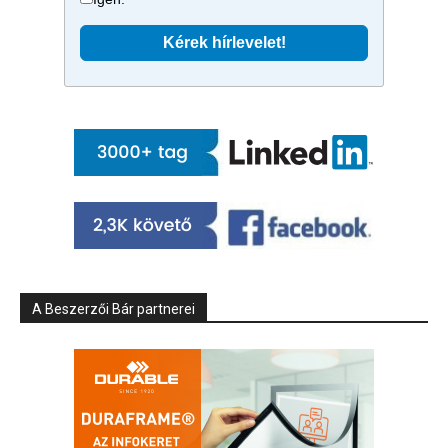
A Beszerzői Bár partnerei