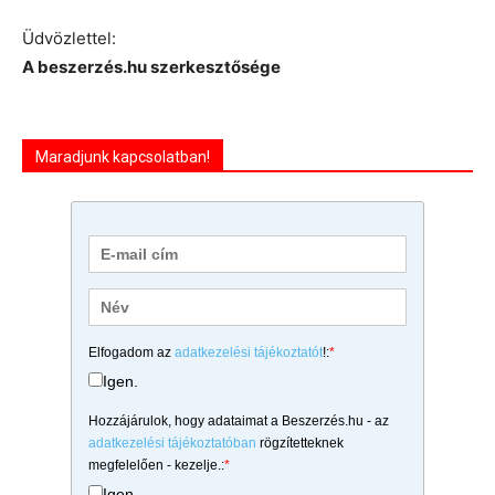
Üdvözlettel:
A beszerzés.hu szerkesztősége
Maradjunk kapcsolatban!
Elfogadom az
adatkezelési tájékoztatót
!:
*
Igen.
Hozzájárulok, hogy adataimat a Beszerzés.hu - az
adatkezelési tájékoztatóban
rögzítetteknek
megfelelően - kezelje.:
*
Igen.