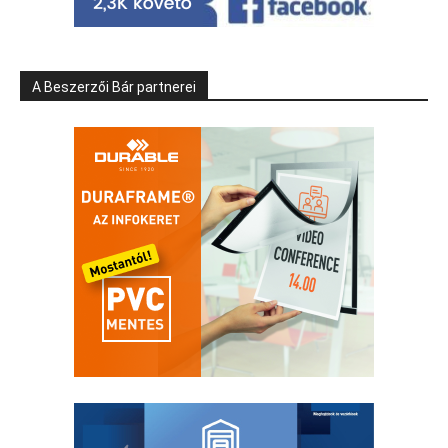
A Beszerzői Bár partnerei