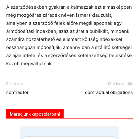
A szerződésekben gyakran alkalmazzák ezt a másképpen
még mozgóáras záradék néven ismert klauzulát,
amelyben a szerződő felek előre megállapodnak egy
ármódosítási indexben, azaz az árat a publikált, mindenki
számára hozzáférhető és elismert költségindexekkel
összhangban módosítják, amennyiben a szállító költségei
az ajánlattétel és a szerződéses kötelezettség teljesítése
között megváltoznak.
Előző cikk
Következő cikk
contractor
contractual obligations
Maradjunk kapcsolatban!