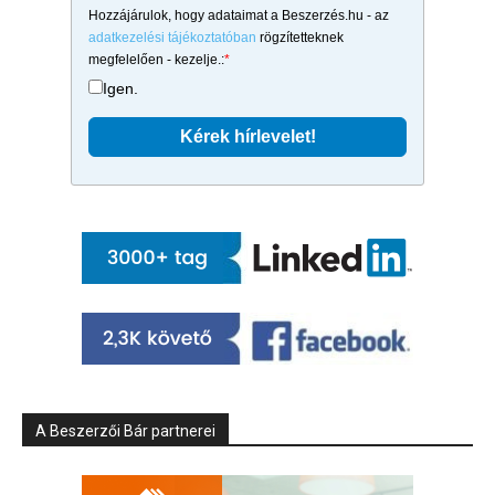
Hozzájárulok, hogy adataimat a Beszerzés.hu - az
adatkezelési tájékoztatóban
rögzítetteknek
megfelelően - kezelje.:
*
Igen.
A Beszerzői Bár partnerei