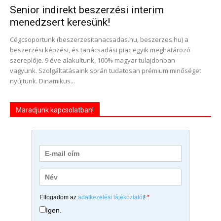
Senior indirekt beszerzési interim
menedzsert keresünk!
Cégcsoportunk (beszerzesitanacsadas.hu, beszerzes.hu) a
beszerzési képzési, és tanácsadási piac egyik meghatározó
szereplője. 9 éve alakultunk, 100% magyar tulajdonban
vagyunk. Szolgáltatásaink során tudatosan prémium minőséget
nyújtunk. Dinamikus...
Maradjunk kapcsolatban!
Elfogadom az
adatkezelési tájékoztatót
!:
*
Igen.