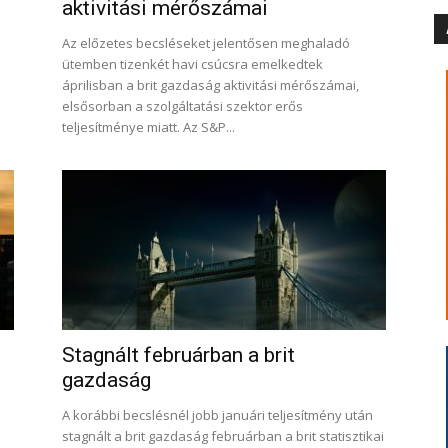
aktivitási mérőszámai
Az előzetes becsléseket jelentősen meghaladó
ütemben tizenkét havi csúcsra emelkedtek
áprilisban a brit gazdaság aktivitási mérőszámai,
elsősorban a szolgáltatási szektor erős
teljesítménye miatt. Az S&P...
Stagnált februárban a brit
gazdaság
A korábbi becslésnél jobb januári teljesítmény után
stagnált a brit gazdaság februárban a brit statisztikai