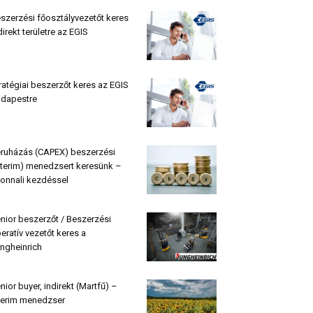
szerzési főosztályvezetőt keres
direkt területre az EGIS
ratégiai beszerzőt keres az EGIS
dapestre
ruházás (CAPEX) beszerzési
nterim) menedzsert keresünk –
onnali kezdéssel
nior beszerzőt / Beszerzési
eratív vezetőt keres a
ngheinrich
nior buyer, indirekt (Martfű) –
terim menedzser