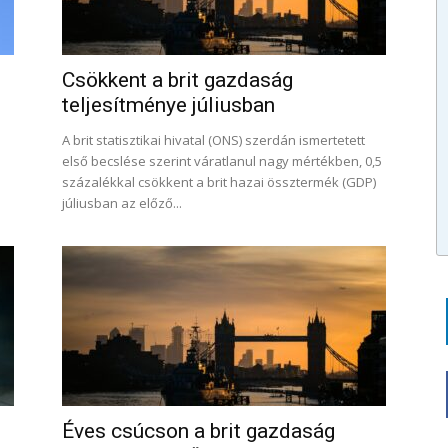
Csökkent a brit gazdaság
teljesítménye júliusban
A brit statisztikai hivatal (ONS) szerdán ismertetett
első becslése szerint váratlanul nagy mértékben, 0,5
l
százalékkal csökkent a brit hazai össztermék (GDP)
júliusban az előző...
Éves csúcson a brit gazdaság