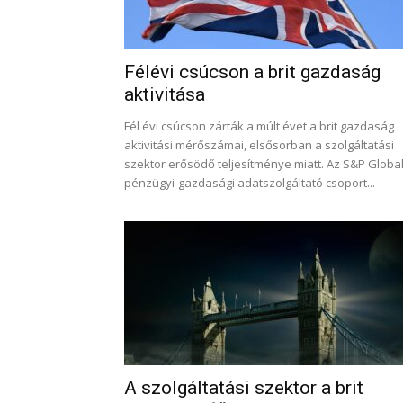
Félévi csúcson a brit gazdaság
aktivitása
Fél évi csúcson zárták a múlt évet a brit gazdaság
aktivitási mérőszámai, elsősorban a szolgáltatási
szektor erősödő teljesítménye miatt. Az S&P Globa
pénzügyi-gazdasági adatszolgáltató csoport...
A szolgáltatási szektor a brit