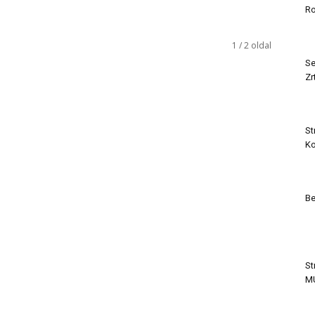
Ro
1 / 2 oldal
Se
Zr
St
Ko
Be
St
M