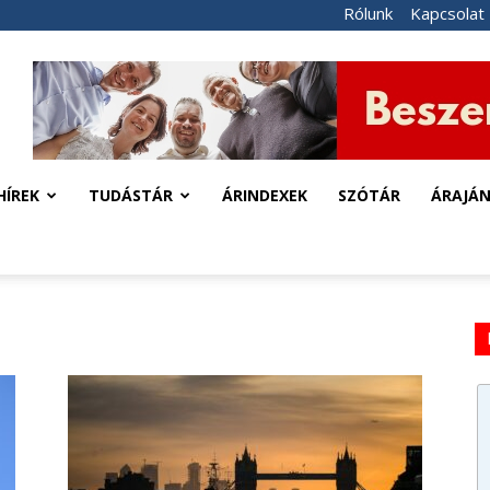
Rólunk
Kapcsolat
HÍREK
TUDÁSTÁR
ÁRINDEXEK
SZÓTÁR
ÁRAJÁ