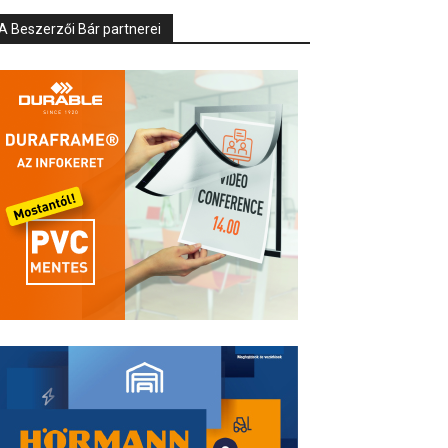
A Beszerzői Bár partnerei