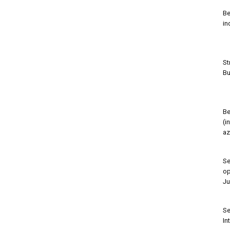
Be
in
St
Bu
Be
(i
az
Se
op
Ju
Se
In