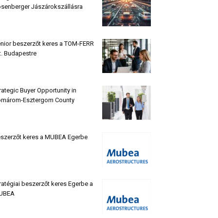
senberger Jászárokszállásra
nior beszerzőt keres a TOM-FERR
t. Budapestre
rategic Buyer Opportunity in
márom-Esztergom County
szerzőt keres a MUBEA Egerbe
ratégiai beszerzőt keres Egerbe a
UBEA