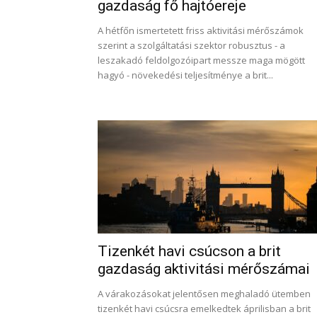
gazdaság fő hajtóereje
A hétfőn ismertetett friss aktivitási mérőszámok
szerint a szolgáltatási szektor robusztus - a
leszakadó feldolgozóipart messze maga mögött
hagyó - növekedési teljesítménye a brit...
Tizenkét havi csúcson a brit
gazdaság aktivitási mérőszámai
A várakozásokat jelentősen meghaladó ütemben
tizenkét havi csúcsra emelkedtek áprilisban a brit