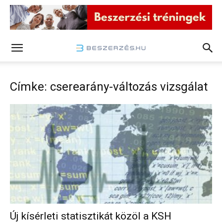
Címke: cserearány-változás vizsgálat
Új kísérleti statisztikát közöl a KSH