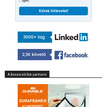
Igen.
A Beszerzői Bár partnerei