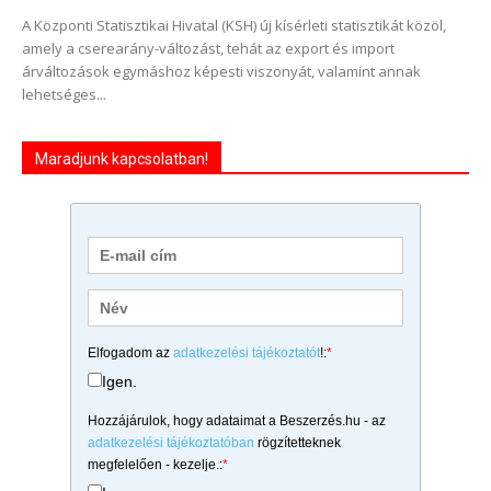
A Központi Statisztikai Hivatal (KSH) új kísérleti statisztikát közöl,
amely a cserearány-változást, tehát az export és import
árváltozások egymáshoz képesti viszonyát, valamint annak
lehetséges...
Maradjunk kapcsolatban!
Elfogadom az
adatkezelési tájékoztatót
!:
*
Igen.
Hozzájárulok, hogy adataimat a Beszerzés.hu - az
adatkezelési tájékoztatóban
rögzítetteknek
megfelelően - kezelje.:
*