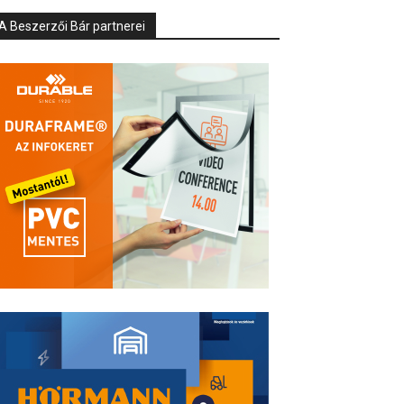
A Beszerzői Bár partnerei