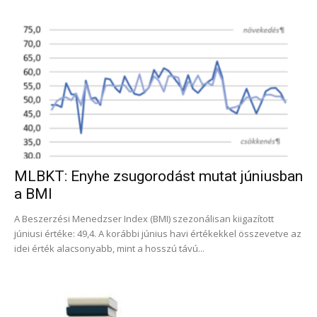
MLBKT: Enyhe zsugorodást mutat júniusban
a BMI
A Beszerzési Menedzser Index (BMI) szezonálisan kiigazított
júniusi értéke: 49,4. A korábbi június havi értékekkel összevetve az
idei érték alacsonyabb, mint a hosszú távú...