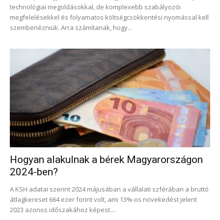
technológiai megoldásokkal, de komplexebb szabályozói
megfelelésekkel és folyamatos költségcsökkentési nyomással kell
szembenézniük. Arra számítanak, hogy...
Hogyan alakulnak a bérek Magyarországon
2024-ben?
A KSH adatai szerint 2024 májusában a vállalati szférában a bruttó
átlagkereset 664 ezer forint volt, ami 13%-os növekedést jelent
2023 azonos időszakához képest....