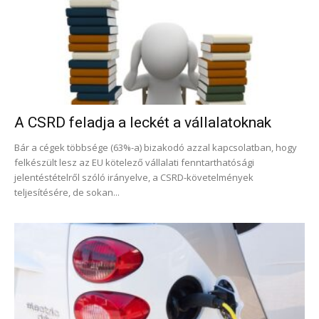
A CSRD feladja a leckét a vállalatoknak
Bár a cégek többsége (63%-a) bizakodó azzal kapcsolatban, hogy
felkészült lesz az EU kötelező vállalati fenntarthatósági
jelentéstételről szóló irányelve, a CSRD-követelmények
teljesítésére, de sokan...