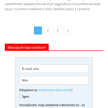
adatfelvétel alapján készült első negyedéves konjunktúramutató
plusz 13 pontra csökkent a 2023. októberi plusz 21 pontról...
1
2
3
Maradjunk kapcsolatban!
Elfogadom az
adatkezelési tájékoztatót
!:
*
Igen.
Hozzájárulok, hogy adataimat a Beszerzés.hu - az