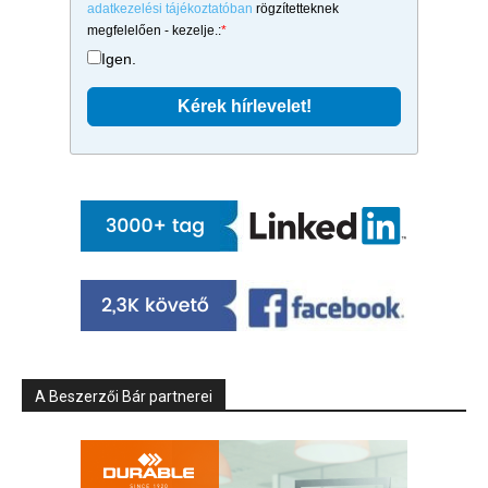
adatkezelési tájékoztatóban
rögzítetteknek
megfelelően - kezelje.:
*
Igen.
A Beszerzői Bár partnerei