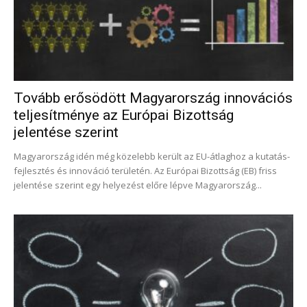
Tovább erősödött Magyarország innovációs
teljesítménye az Európai Bizottság
jelentése szerint
Magyarország idén még közelebb került az EU-átlaghoz a kutatás-
fejlesztés és innováció területén. Az Európai Bizottság (EB) friss
jelentése szerint egy helyezést előre lépve Magyarország...