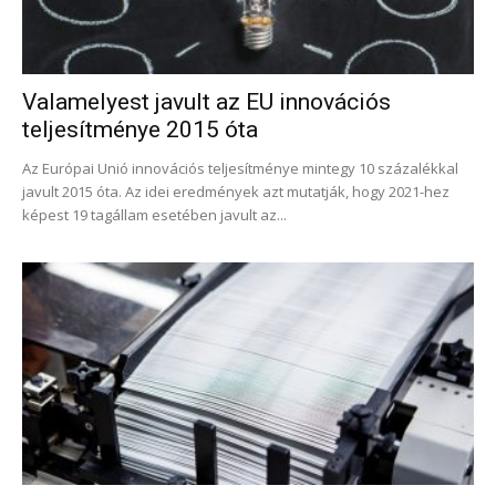
Valamelyest javult az EU innovációs
teljesítménye 2015 óta
Az Európai Unió innovációs teljesítménye mintegy 10 százalékkal
javult 2015 óta. Az idei eredmények azt mutatják, hogy 2021-hez
képest 19 tagállam esetében javult az...