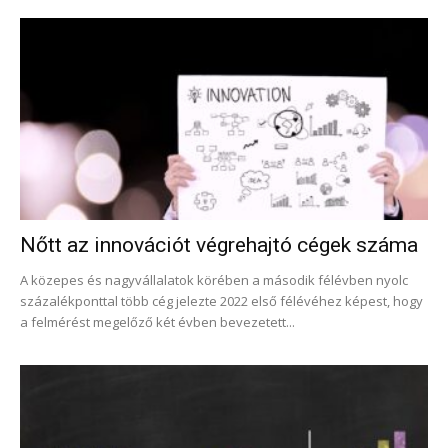
Nőtt az innovációt végrehajtó cégek száma
A közepes és nagyvállalatok körében a második félévben nyolc
százalékponttal több cég jelezte 2022 első félévéhez képest, hogy
a felmérést megelőző két évben bevezetett...