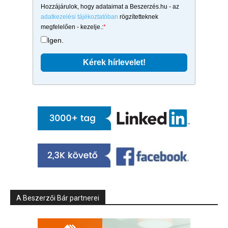
Hozzájárulok, hogy adataimat a Beszerzés.hu - az
adatkezelési tájékoztatóban
rögzítetteknek
megfelelően - kezelje.:
*
Igen.
A Beszerzői Bár partnerei