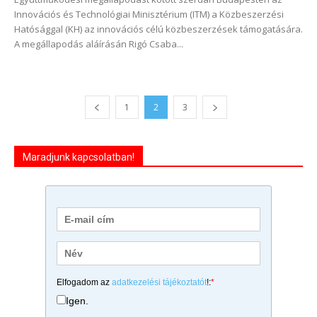
Innovációs és Technológiai Minisztérium (ITM) a Közbeszerzési
Hatósággal (KH) az innovációs célú közbeszerzések támogatására.
A megállapodás aláírásán Rigó Csaba...
1
2
3
Maradjunk kapcsolatban!
Elfogadom az
adatkezelési tájékoztatót
!:
*
Igen.