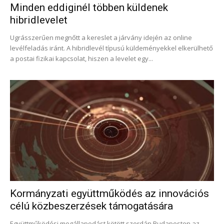
Minden eddiginél többen küldenek
hibridlevelet
Ugrásszerűen megnőtt a kereslet a járvány idején az online
levélfeladás iránt. A hibridlevél típusú küldeményekkel elkerülhető
a postai fizikai kapcsolat, hiszen a levelet egy...
Kormányzati együttműködés az innovációs
célú közbeszerzések támogatására
Együttműködési megállapodást kötött szerdán Budapesten az