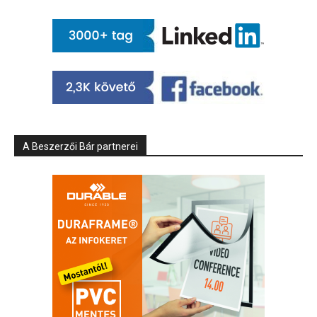
A Beszerzői Bár partnerei