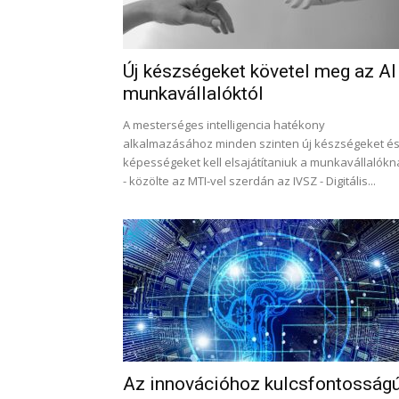
Új készségeket követel meg az AI
munkavállalóktól
A mesterséges intelligencia hatékony
alkalmazásához minden szinten új készségeket é
képességeket kell elsajátítaniuk a munkavállalókn
- közölte az MTI-vel szerdán az IVSZ - Digitális...
Az innovációhoz kulcsfontosság