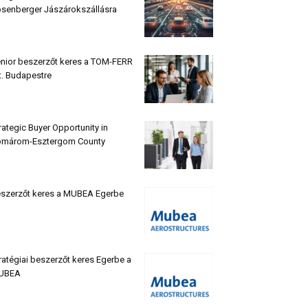
senberger Jászárokszállásra
nior beszerzőt keres a TOM-FERR
t. Budapestre
rategic Buyer Opportunity in
márom-Esztergom County
szerzőt keres a MUBEA Egerbe
ratégiai beszerzőt keres Egerbe a
UBEA