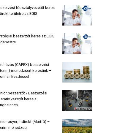
szerzési főosztályvezetőt keres
direkt területre az EGIS
ratégiai beszerzőt keres az EGIS
dapestre
ruházás (CAPEX) beszerzési
nterim) menedzsert keresünk –
onnali kezdéssel
nior beszerzőt / Beszerzési
eratív vezetőt keres a
ngheinrich
nior buyer, indirekt (Martfű) –
terim menedzser