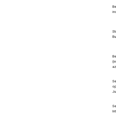
Be
in
St
Bu
Be
(i
az
Se
op
Ju
Se
In