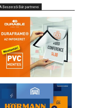
A Beszerzői Bár partnerei