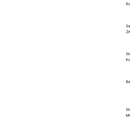
Ro
Se
Zr
St
Ko
Be
St
M