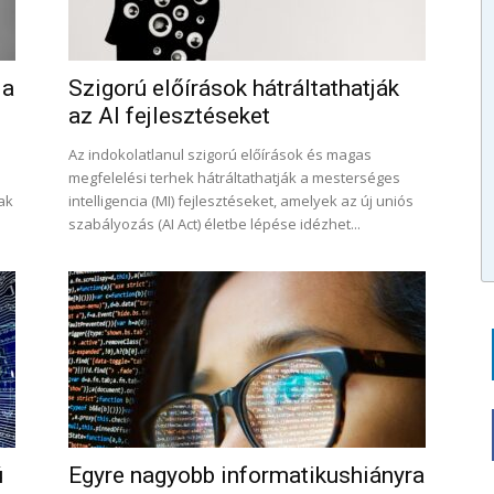
 a
Szigorú előírások hátráltathatják
az AI fejlesztéseket
Az indokolatlanul szigorú előírások és magas
s
megfelelési terhek hátráltathatják a mesterséges
ak
intelligencia (MI) fejlesztéseket, amelyek az új uniós
szabályozás (AI Act) életbe lépése idézhet...
ú
Egyre nagyobb informatikushiányra