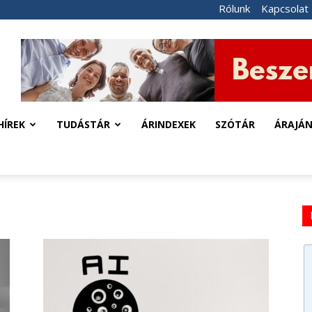
Rólunk
Kapcsolat
HÍREK
TUDÁSTÁR
ÁRINDEXEK
SZÓTÁR
ÁRAJÁ