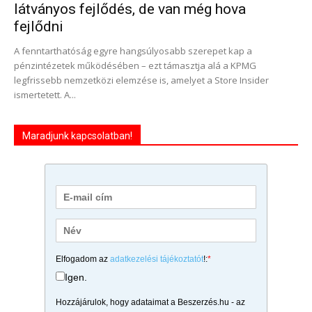
látványos fejlődés, de van még hova
fejlődni
A fenntarthatóság egyre hangsúlyosabb szerepet kap a
pénzintézetek működésében – ezt támasztja alá a KPMG
legfrissebb nemzetközi elemzése is, amelyet a Store Insider
ismertetett. A...
Maradjunk kapcsolatban!
Elfogadom az
adatkezelési tájékoztatót
!:
*
Igen.
Hozzájárulok, hogy adataimat a Beszerzés.hu - az