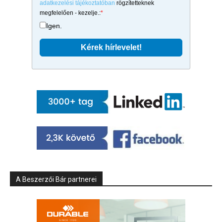
adatkezelési tájékoztatóban
rögzítetteknek
megfelelően - kezelje.:
*
Igen.
A Beszerzői Bár partnerei