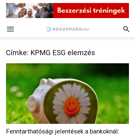
Címke: KPMG ESG elemzés
Fenntarthatósági jelentések a bankoknál: