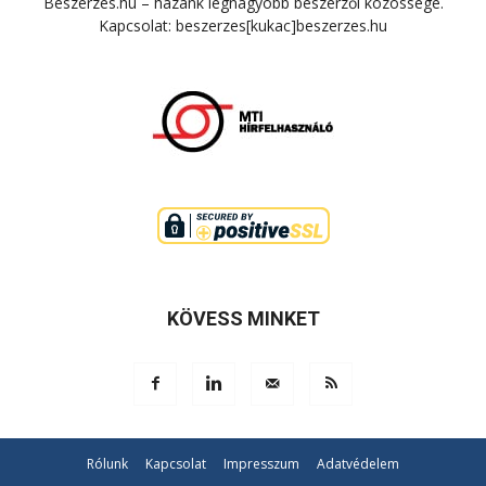
Beszerzés.hu – hazánk legnagyobb beszerzői közössége.
Kapcsolat: beszerzes[kukac]beszerzes.hu
KÖVESS MINKET
Rólunk
Kapcsolat
Impresszum
Adatvédelem