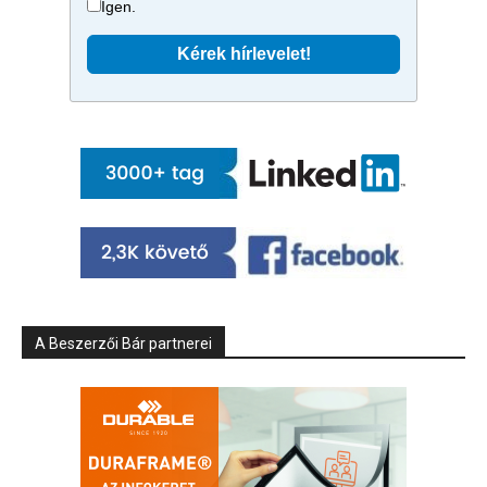
Igen.
A Beszerzői Bár partnerei