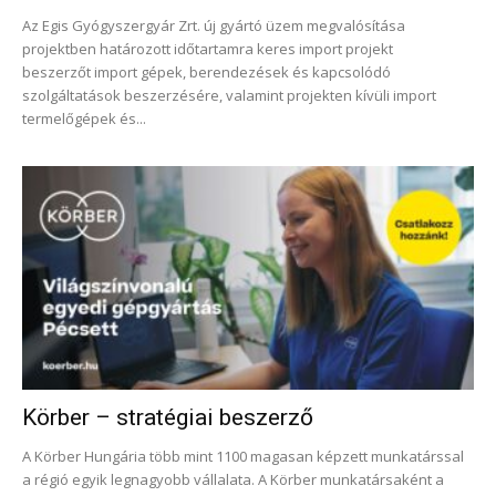
Az Egis Gyógyszergyár Zrt. új gyártó üzem megvalósítása
projektben határozott időtartamra keres import projekt
beszerzőt import gépek, berendezések és kapcsolódó
szolgáltatások beszerzésére, valamint projekten kívüli import
termelőgépek és...
Körber – stratégiai beszerző
A Körber Hungária több mint 1100 magasan képzett munkatárssal
a régió egyik legnagyobb vállalata. A Körber munkatársaként a