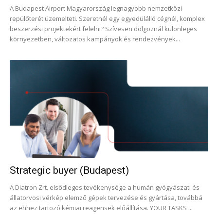
A Budapest Airport Magyarország legnagyobb nemzetközi
repülőterét üzemelteti. Szeretnél egy egyedülálló cégnél, komplex
beszerzési projektekért felelni? Szívesen dolgoznál különleges
környezetben, változatos kampányok és rendezvények...
Strategic buyer (Budapest)
A Diatron Zrt. elsődleges tevékenysége a humán gyógyászati és
állatorvosi vérkép elemző gépek tervezése és gyártása, továbbá
az ehhez tartozó kémiai reagensek előállítása. YOUR TASKS ...