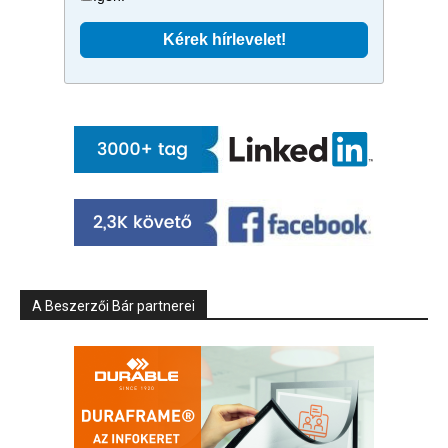
A Beszerzői Bár partnerei