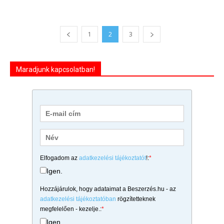
1
2
3
Maradjunk kapcsolatban!
Elfogadom az
adatkezelési tájékoztatót
!:
*
Igen.
Hozzájárulok, hogy adataimat a Beszerzés.hu - az
adatkezelési tájékoztatóban
rögzítetteknek
megfelelően - kezelje.:
*
Igen.