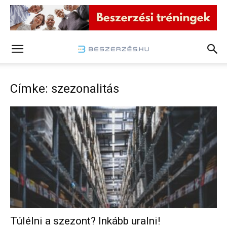
Címke: szezonalitás
Túlélni a szezont? Inkább uralni!