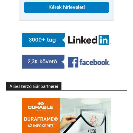
A Beszerzői Bár partnerei