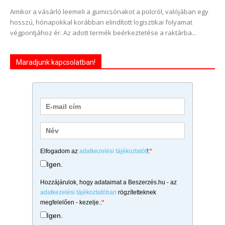
Amikor a vásárló leemeli a gumicsónakot a polcról, valójában egy
hosszú, hónapokkal korábban elindított logisztikai folyamat
végpontjához ér. Az adott termék beérkeztetése a raktárba...
Maradjunk kapcsolatban!
Elfogadom az
adatkezelési tájékoztatót
!:
*
Igen.
Hozzájárulok, hogy adataimat a Beszerzés.hu - az
adatkezelési tájékoztatóban
rögzítetteknek
megfelelően - kezelje.:
*
Igen.