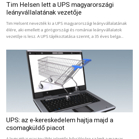
Tim Helsen lett a UPS magyarországi
leányvállalatának vezetője
Tim Helsent nevezték ki a UPS magyarországi leányvállalatának
élére, aki emellett a görögországi és romániai leányvállalatok
vezetője is lesz. A UPS tájékoztatása szerint, a 35 éves belga...
UPS: az e-kereskedelem hajtja majd a
csomagküldő piacot
A logisztikai piac további jelentős bővülésére számít a magyar