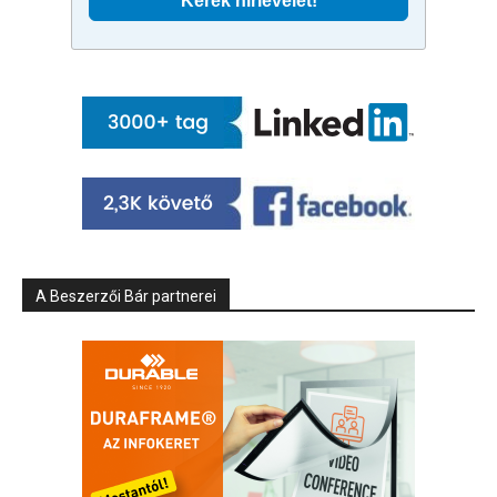
A Beszerzői Bár partnerei