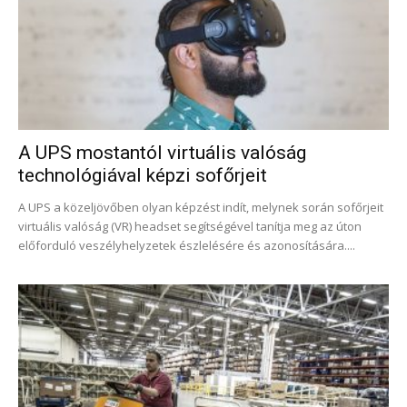
A UPS mostantól virtuális valóság
technológiával képzi sofőrjeit
A UPS a közeljövőben olyan képzést indít, melynek során sofőrjeit
virtuális valóság (VR) headset segítségével tanítja meg az úton
előforduló veszélyhelyzetek észlelésére és azonosítására....