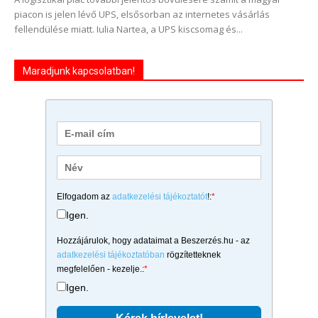
piacon is jelen lévő UPS, elsősorban az internetes vásárlás
fellendülése miatt. Iulia Nartea, a UPS kiscsomag és...
Maradjunk kapcsolatban!
Elfogadom az
adatkezelési tájékoztatót
!:
*
Igen.
Hozzájárulok, hogy adataimat a Beszerzés.hu - az
adatkezelési tájékoztatóban
rögzítetteknek
megfelelően - kezelje.:
*
Igen.