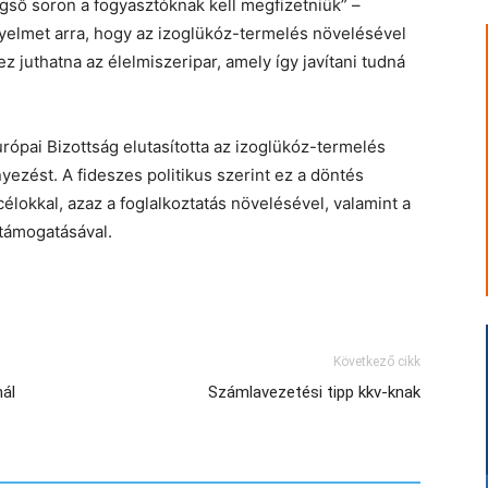
gső soron a fogyasztóknak kell megfizetniük” –
gyelmet arra, hogy az izoglükóz-termelés növelésével
z juthatna az élelmiszeripar, amely így javítani tudná
Európai Bizottság elutasította az izoglükóz-termelés
zést. A fideszes politikus szerint ez a döntés
célokkal, azaz a foglalkoztatás növelésével, valamint a
támogatásával.
Következő cikk
nál
Számlavezetési tipp kkv-knak