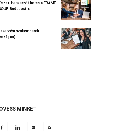
szaki beszerzőt keres a FRAME
ROUP Budapestre
szerzési szakemberek
rszágos)
ÖVESS MINKET