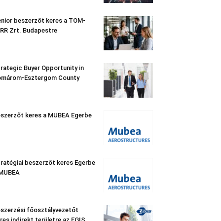
nior beszerzőt keres a TOM-
RR Zrt. Budapestre
rategic Buyer Opportunity in
omárom-Esztergom County
szerzőt keres a MUBEA Egerbe
ratégiai beszerzőt keres Egerbe
 MUBEA
szerzési főosztályvezetőt
res indirekt területre az EGIS