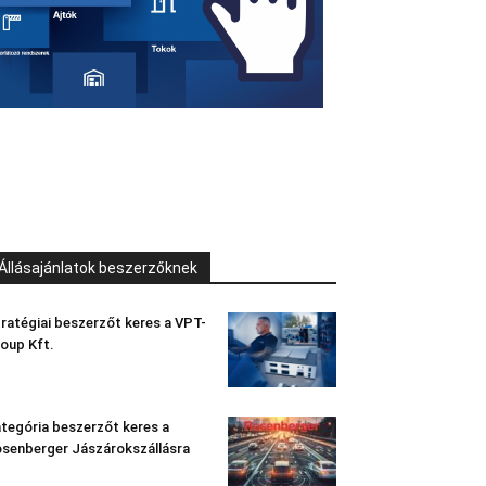
Állásajánlatok beszerzőknek
ratégiai beszerzőt keres a VPT-
oup Kft.
tegória beszerzőt keres a
senberger Jászárokszállásra