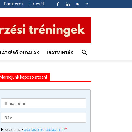
Partnerek
Hírlevél
LATKÉRŐ OLDALAK
IRATMINTÁK
Maradjunk kapcsolatban!
Elfogadom az
adatkezelési tájékoztatót
!:
*