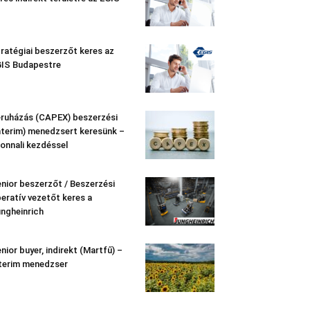
ratégiai beszerzőt keres az
IS Budapestre
ruházás (CAPEX) beszerzési
nterim) menedzsert keresünk –
onnali kezdéssel
nior beszerzőt / Beszerzési
eratív vezetőt keres a
ngheinrich
nior buyer, indirekt (Martfű) –
terim menedzser