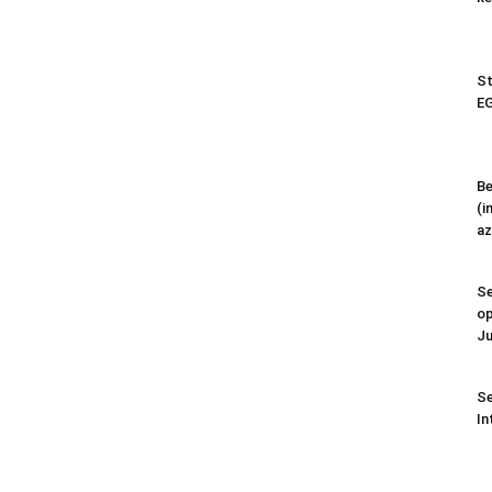
St
EG
Be
(i
az
Se
op
Ju
Se
In