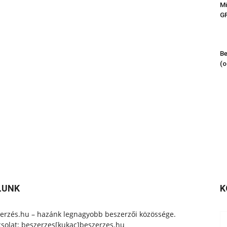
Mű
G
Be
(o
LUNK
K
erzés.hu – hazánk legnagyobb beszerzői közössége.
solat: beszerzes[kukac]beszerzes.hu