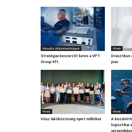
Aktuális álláslehetőségek
Hírek
Stratégiai beszerzőt keres a VPT-
Drasztikus 
Group Kft.
piac
Hírek
Hírek
Húsz lakóközösség nyert milliókat
A kiszámíth
logisztikai 
versenykép