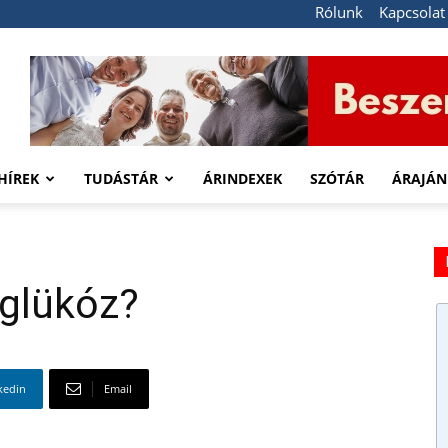
Rólunk
Kapcsolat
HÍREK
TUDÁSTÁR
ÁRINDEXEK
SZÓTÁR
ÁRAJÁN
oglükóz?
kedin
Email