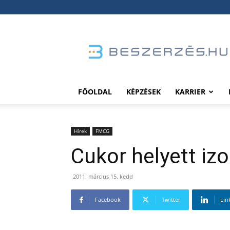
Beszerzés.hu
FŐOLDAL
KÉPZÉSEK
KARRIER
Hírek
FMCG
Cukor helyett iz
2011. március 15. kedd
Facebook
Twitter
Lin