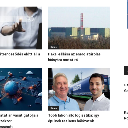
Hírek
átrendeződés előtt áll a
Paks leállása az energiatárolás
hiányára mutat rá
St
Gr
Hírek
Ka
atatlan vasút gátolja a
Több lábon álló logisztika: így
Ro
szektor
épülnek reziliens hálózatok
ességét