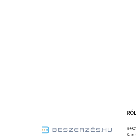
RÓ
Besz
Kapc