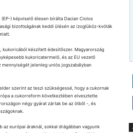
 (EP-) képviselő élesen bírálta Dacian Ciolos
ági bizottságának keddi ülésén az izoglükóz-kvóták
iatt.
t, kukoricából készített édesítőszer. Magyarország
enyképesebb kukoricatermelő, és az EU vezető
óz mennyiségét jelenleg uniós jogszabályban
elder szerint az teszi szükségessé, hogy a cukornak
Európa a cukorreform következtében elvesztette
országon négy gyárat zártak be az ötből -, és
országoknak.
abb az európai áraknál, sokkal drágábban vagyunk