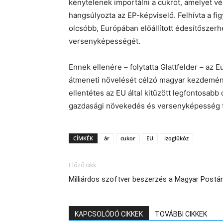
kénytelenek importálni a cukrot, amelyet vé
hangsúlyozta az EP-képviselő. Felhívta a fi
olcsóbb, Európában előállított édesítőszerhe
versenyképességét.
Ennek ellenére – folytatta Glattfelder – az 
átmeneti növelését célzó magyar kezdeménye
ellentétes az EU által kitűzött legfontosabb 
gazdasági növekedés és versenyképesség 
CÍMKÉK
ár
cukor
EU
izoglükóz
Előző cikk
Milliárdos szoftver beszerzés a Magyar Postá
KAPCSOLÓDÓ CIKKEK
TOVÁBBI CIKKEK