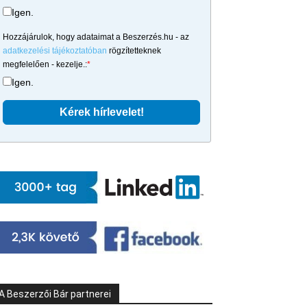
Igen.
Hozzájárulok, hogy adataimat a Beszerzés.hu - az
adatkezelési tájékoztatóban
rögzítetteknek
megfelelően - kezelje.:
*
Igen.
A Beszerzői Bár partnerei