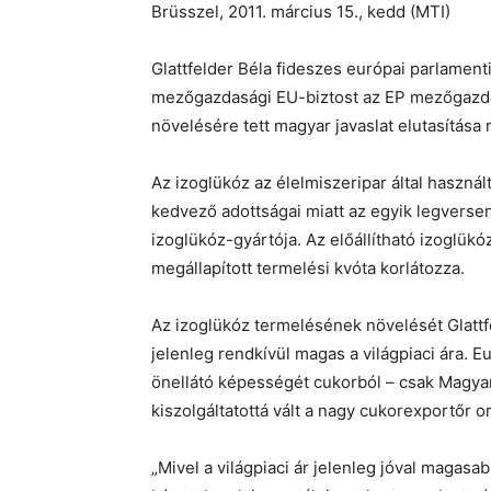
Brüsszel, 2011. március 15., kedd (MTI)
Glattfelder Béla fideszes európai parlamenti
mezőgazdasági EU-biztost az EP mezőgazdas
növelésére tett magyar javaslat elutasítása m
Az izoglükóz az élelmiszeripar által használ
kedvező adottságai miatt az egyik legvers
izoglükóz-gyártója. Az előállítható izoglük
megállapított termelési kvóta korlátozza.
Az izoglükóz termelésének növelését Glattf
jelenleg rendkívül magas a világpiaci ára. 
önellátó képességét cukorból – csak Magyar
kiszolgáltatottá vált a nagy cukorexportőr 
„Mivel a világpiaci ár jelenleg jóval magas