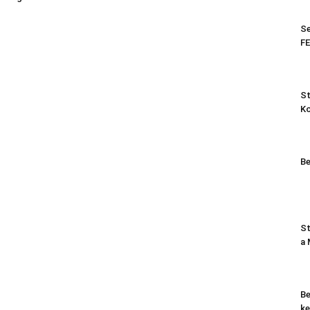
Se
FE
St
K
Be
St
a
Be
ke