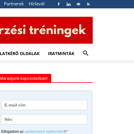
Partnerek
Hírlevél
LATKÉRŐ OLDALAK
IRATMINTÁK
Maradjunk kapcsolatban!
Elfogadom az
adatkezelési tájékoztatót
!:
*