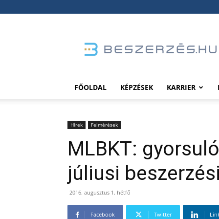
Beszerzés.hu
FŐOLDAL
KÉPZÉSEK
KARRIER
Hírek
Felmérések
MLBKT: gyorsuló
júliusi beszerzé
2016. augusztus 1. hétfő
Facebook
Twitter
Lin