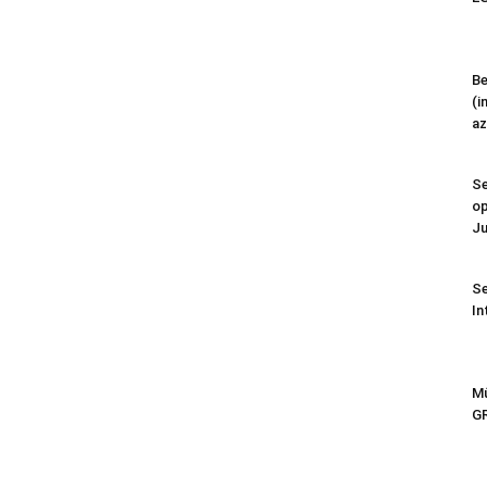
Be
(i
az
Se
op
Ju
Se
In
Mű
G