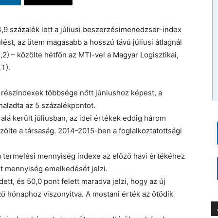
,9 százalék lett a júliusi beszerzésimenedzser-index
ülést, az ütem magasabb a hosszú távú júliusi átlagnál
2,2) – közölte hétfőn az MTI-vel a Magyar Logisztikai,
T).
 részindexek többsége nőtt júniushoz képest, a
aladta az 5 százalékpontot.
alá került júliusban, az idei értékek eddig három
ölte a társaság. 2014-2015-ben a foglalkoztatottsági
a termelési mennyiség indexe az előző havi értékéhez
lt mennyiség emelkedését jelzi.
t, és 50,0 pont felett maradva jelzi, hogy az új
ő hónaphoz viszonyítva. A mostani érték az ötödik