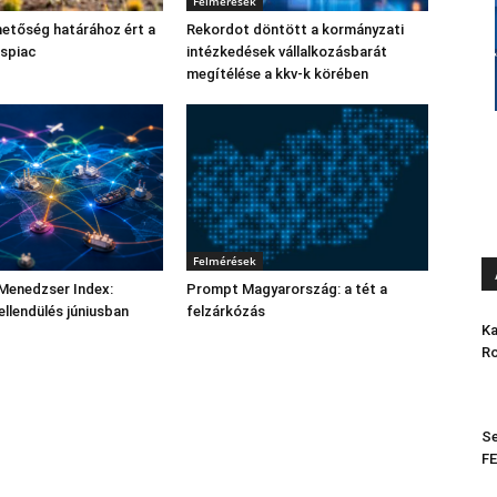
Felmérések
etőség határához ért a
Rekordot döntött a kormányzati
áspiac
intézkedések vállalkozásbarát
megítélése a kkv-k körében
Felmérések
Menedzser Index:
Prompt Magyarország: a tét a
ellendülés júniusban
felzárkózás
Ka
Ro
Se
FE