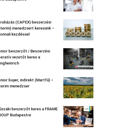
ruházás (CAPEX) beszerzési
nterim) menedzsert keresünk –
onnali kezdéssel
nior beszerzőt / Beszerzési
eratív vezetőt keres a
ngheinrich
nior buyer, indirekt (Martfű) –
terim menedzser
szaki beszerzőt keres a FRAME
ROUP Budapestre