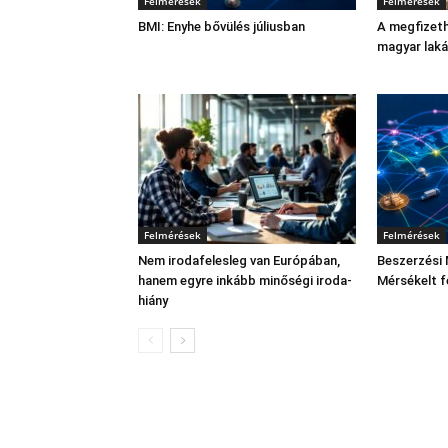
Felmérések
Felmérések
BMI: Enyhe bővülés júliusban
A megfizeth
magyar lak
Felmérések
Felmérések
Nem irodafelesleg van Európában,
Beszerzési 
hanem egyre inkább minőségi iroda-
Mérsékelt f
hiány