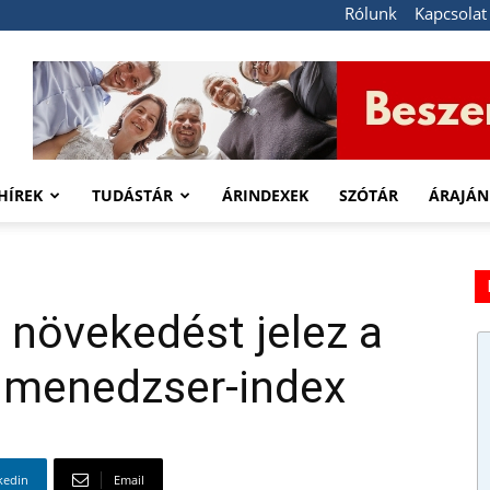
Rólunk
Kapcsolat
HÍREK
TUDÁSTÁR
ÁRINDEXEK
SZÓTÁR
ÁRAJÁN
 növekedést jelez a
simenedzser-index
kedin
Email