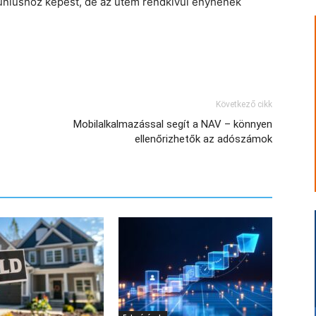
tt júniushoz képest, de az ütem rendkívül enyhének
Következő cikk
Mobilalkalmazással segít a NAV – könnyen
ellenőrizhetők az adószámok