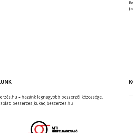
Be
(o
LUNK
K
erzés.hu – hazánk legnagyobb beszerzői közössége.
solat: beszerzes[kukac]beszerzes.hu