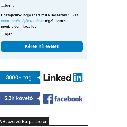
Igen.
Hozzájárulok, hogy adataimat a Beszerzés.hu - az
adatkezelési tájékoztatóban
rögzítetteknek
megfelelően - kezelje.:
*
Igen.
A Beszerzői Bár partnerei