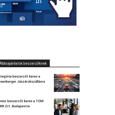
Állásajánlatok beszerzőknek
tegória beszerzőt keres a
senberger Jászárokszállásra
nior beszerzőt keres a TOM-
RR Zrt. Budapestre