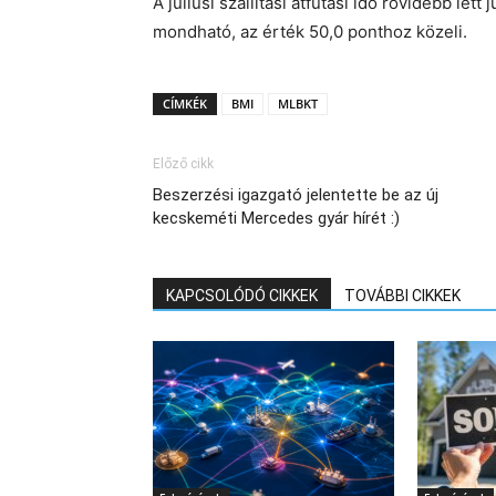
A júliusi szállítási átfutási idő rövidebb le
mondható, az érték 50,0 ponthoz közeli.
CÍMKÉK
BMI
MLBKT
Előző cikk
Beszerzési igazgató jelentette be az új
kecskeméti Mercedes gyár hírét :)
KAPCSOLÓDÓ CIKKEK
TOVÁBBI CIKKEK