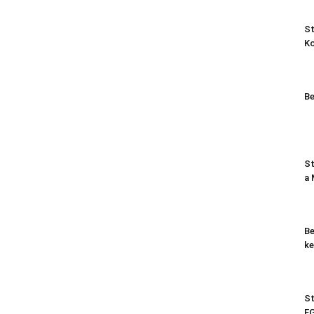
St
K
Be
St
a
Be
ke
St
EG