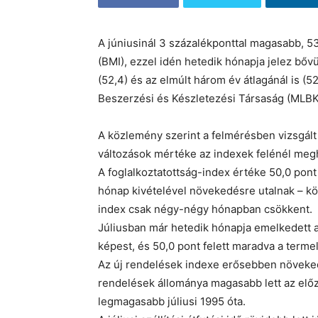
A júniusinál 3 százalékponttal magasabb, 53
(BMI), ezzel idén hetedik hónapja jelez bőv
(52,4) és az elmúlt három év átlagánál is (5
Beszerzési és Készletezési Társaság (MLBK
A közlemény szerint a felmérésben vizsgált
változások mértéke az indexek felénél megh
A foglalkoztatottság-index értéke 50,0 pont 
hónap kivételével növekedésre utalnak – köz
index csak négy-négy hónapban csökkent.
Júliusban már hetedik hónapja emelkedett 
képest, és 50,0 pont felett maradva a terme
Az új rendelések indexe erősebben növekedet
rendelések állománya magasabb lett az előz
legmagasabb júliusi 1995 óta.