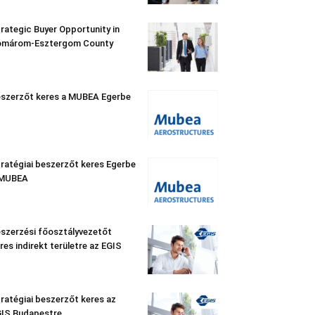
rategic Buyer Opportunity in
omárom-Esztergom County
szerzőt keres a MUBEA Egerbe
ratégiai beszerzőt keres Egerbe
 MUBEA
szerzési főosztályvezetőt
res indirekt területre az EGIS
ratégiai beszerzőt keres az
IS Budapestre