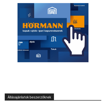
Állásajánlatok beszerzőknek