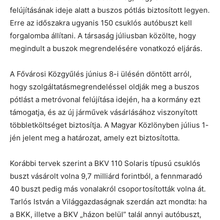
felújításának ideje alatt a buszos pótlás biztosított legyen.
Erre az időszakra ugyanis 150 csuklós autóbuszt kell
forgalomba állítani. A társaság júliusban közölte, hogy
megindult a buszok megrendelésére vonatkozó eljárás.
A Fővárosi Közgyűlés június 8-i ülésén döntött arról,
hogy szolgáltatásmegrendeléssel oldják meg a buszos
pótlást a metróvonal felújítása idején, ha a kormány ezt
támogatja, és az új járművek vásárlásához viszonyított
többletköltséget biztosítja. A Magyar Közlönyben július 1-
jén jelent meg a határozat, amely ezt biztosította.
Korábbi tervek szerint a BKV 110 Solaris típusú csuklós
buszt vásárolt volna 9,7 milliárd forintból, a fennmaradó
40 buszt pedig más vonalakról csoportosították volna át.
Tarlós István a Világgazdaságnak szerdán azt mondta: ha
a BKK, illetve a BKV „házon belül” talál annyi autóbuszt,