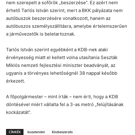
nem szerepelt a sofőrök „beszerzése”. Ez azért nem
érhető Tarlós István szerint, mert a BKK pályázata nem
autóbuszok beszerzésére vonatkozott, hanem az
autóbuszos személyszállításra, amelybe értelemszerűen
a járművezetők is beletartoznak.
Tarlós István szerint egyébként a KDB-nek alaki
érvényesség miatt el kellett volna utasítania Seszták
Miklós nemzeti fejlesztési miniszter beadványát, az
ugyanis a törvényes lehetőségnél 38 nappal később
érkezett.
A főpolgármester – mint írták – nem érti, hogy a KDB
döntésével miért vállalta fel a 3-as metró „felújításának
kockázatát”.
CÍMKÉK
busztender
Közbeszerzés