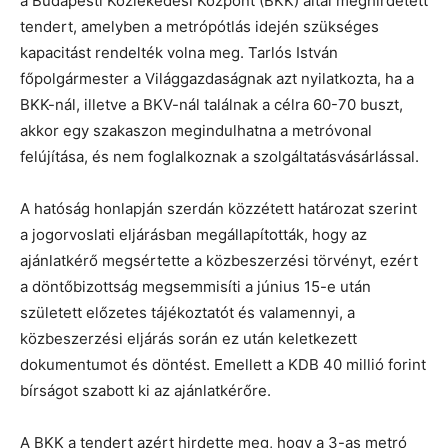
a Budapesti Közlekedési Központ (BKK) által meghirdetett
tendert, amelyben a metrópótlás idején szükséges
kapacitást rendelték volna meg. Tarlós István
főpolgármester a Világgazdaságnak azt nyilatkozta, ha a
BKK-nál, illetve a BKV-nál találnak a célra 60-70 buszt,
akkor egy szakaszon megindulhatna a metróvonal
felújítása, és nem foglalkoznak a szolgáltatásvásárlással.
A hatóság honlapján szerdán közzétett határozat szerint
a jogorvoslati eljárásban megállapították, hogy az
ajánlatkérő megsértette a közbeszerzési törvényt, ezért
a döntőbizottság megsemmisíti a június 15-e után
született előzetes tájékoztatót és valamennyi, a
közbeszerzési eljárás során ez után keletkezett
dokumentumot és döntést. Emellett a KDB 40 millió forint
bírságot szabott ki az ajánlatkérőre.
A BKK a tendert azért hirdette meg, hogy a 3-as metró