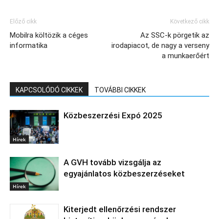
Előző cikk
Következő cikk
Mobilra költözik a céges
Az SSC-k pörgetik az
informatika
irodapiacot, de nagy a verseny
a munkaerőért
KAPCSOLÓDÓ CIKKEK
TOVÁBBI CIKKEK
Közbeszerzési Expó 2025
Hírek
A GVH tovább vizsgálja az
egyajánlatos közbeszerzéseket
Hírek
Kiterjedt ellenőrzési rendszer