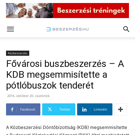
Közbeszerzés
Fővárosi buszbeszerzés – A
KDB megsemmisítette a
pótlóbuszok tenderét
2016. október 20. csütörtök
Facebook
Twitter
Linkedin
A Közbeszerzési Döntőbizottság (KDB) megsemmisítette