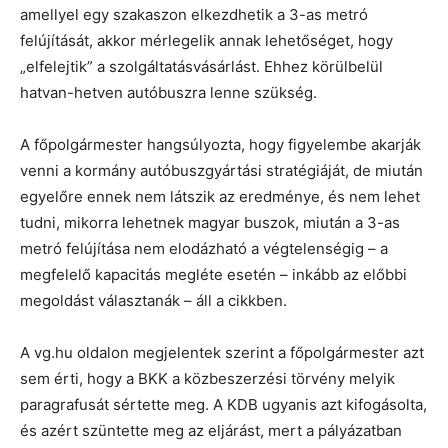
amellyel egy szakaszon elkezdhetik a 3-as metró
felújítását, akkor mérlegelik annak lehetőséget, hogy
„elfelejtik” a szolgáltatásvásárlást. Ehhez körülbelül
hatvan-hetven autóbuszra lenne szükség.
A főpolgármester hangsúlyozta, hogy figyelembe akarják
venni a kormány autóbuszgyártási stratégiáját, de miután
egyelőre ennek nem látszik az eredménye, és nem lehet
tudni, mikorra lehetnek magyar buszok, miután a 3-as
metró felújítása nem elodázható a végtelenségig – a
megfelelő kapacitás megléte esetén – inkább az előbbi
megoldást választanák – áll a cikkben.
A vg.hu oldalon megjelentek szerint a főpolgármester azt
sem érti, hogy a BKK a közbeszerzési törvény melyik
paragrafusát sértette meg. A KDB ugyanis azt kifogásolta,
és azért szüntette meg az eljárást, mert a pályázatban