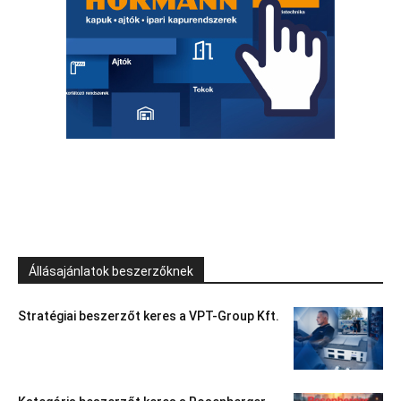
Állásajánlatok beszerzőknek
Stratégiai beszerzőt keres a VPT-Group Kft.