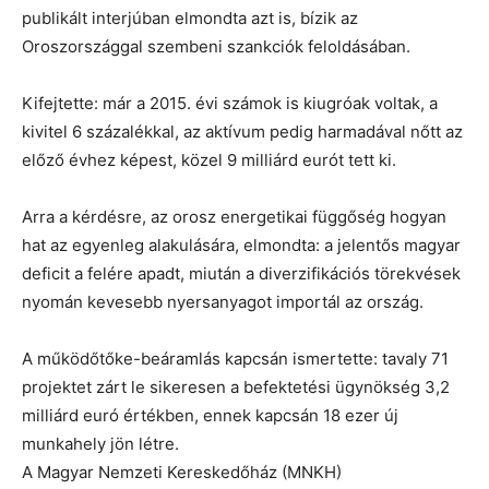
publikált interjúban elmondta azt is, bízik az
Oroszországgal szembeni szankciók feloldásában.
Kifejtette: már a 2015. évi számok is kiugróak voltak, a
kivitel 6 százalékkal, az aktívum pedig harmadával nőtt az
előző évhez képest, közel 9 milliárd eurót tett ki.
Arra a kérdésre, az orosz energetikai függőség hogyan
hat az egyenleg alakulására, elmondta: a jelentős magyar
deficit a felére apadt, miután a diverzifikációs törekvések
nyomán kevesebb nyersanyagot importál az ország.
A működőtőke-beáramlás kapcsán ismertette: tavaly 71
projektet zárt le sikeresen a befektetési ügynökség 3,2
milliárd euró értékben, ennek kapcsán 18 ezer új
munkahely jön létre.
A Magyar Nemzeti Kereskedőház (MNKH)