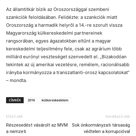
Az államtitkár bízik az Oroszországgal szembeni
szankciók feloldásában. Felidézte: a szankciók miatt
Oroszország a harmadik helyről a 14.-re szorult vissza
Magyarország külkereskedelmi partnereinek
rangsorában, egyes ágazatokban eltűnt a magyar
kereskedelmi teljesítmény fele, csak az agrárium több
milliárd eurónyi veszteséget szenvedett el. „Bizakodóan
tekintek az új amerikai vezetésre, remélem, racionálisabb
irányba kormányozza a transz­atlanti-orosz kapcsolatokat”
– mondta.
CÍMKÉK
2016
külkereskedelem
Előző cikk
Következő cikk
Részesedést vásárolt az MVM
Sok önkormányzati társaság
a nemzeti
védtelen a korrupcióval