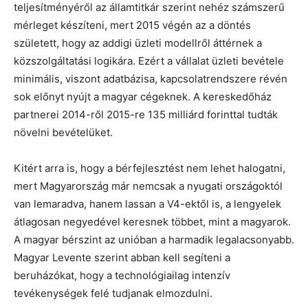
teljesítményéről az államtitkár szerint nehéz számszerű
mérleget készíteni, mert 2015 végén az a döntés
született, hogy az addigi üzleti modellről áttérnek a
közszolgáltatási logikára. Ezért a vállalat üzleti bevétele
minimális, viszont adatbázisa, kapcsolatrendszere révén
sok előnyt nyújt a magyar cégeknek. A kereskedőház
partnerei 2014-ről 2015-re 135 milliárd forinttal tudták
növelni bevételüket.
Kitért arra is, hogy a bérfejlesztést nem lehet halogatni,
mert Magyarország már nemcsak a nyugati országoktól
van lemaradva, hanem lassan a V4-ektől is, a lengyelek
átlagosan negyedével keresnek többet, mint a magyarok.
A magyar bérszint az unióban a harmadik legalacsonyabb.
Magyar Levente szerint abban kell segíteni a
beruházókat, hogy a technológiailag intenzív
tevékenységek felé tudjanak elmozdulni.