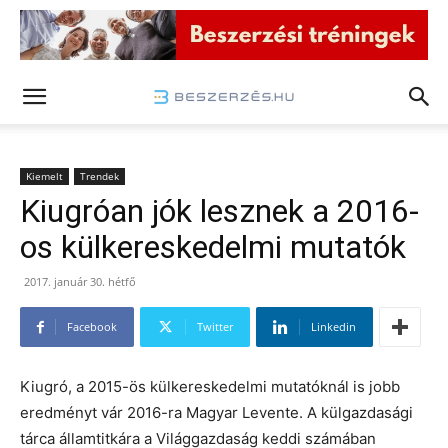
Kiemelt
Trendek
Kiugróan jók lesznek a 2016-
os külkereskedelmi mutatók
2017. január 30. hétfő
Facebook
Twitter
Linkedin
Kiugró, a 2015-ös külkereskedelmi mutatóknál is jobb
eredményt vár 2016-ra Magyar Levente. A külgazdasági
tárca államtitkára a Világgazdaság keddi számában