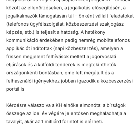
között az ellenőrzéseken, a jogalkotás elősegítésén, a
jogalkalmazók támogatásán túl – önként vállalt feladatokat
(telefonos ügyfélszolgálat, közbeszerzési szakjogász
képzés, stb.) is teljesít a hatóság. A hatékony
kommunikáció érdekében pedig nemrég mobiltelefonos
applikációt indítottak (napi közbeszerzés), amelyen a
frissen megjelent felhívások mellett a jogorvoslati
eljárások és a külföldi tenderek is megtekinthetők
országonkénti bontásban, emellett megújult és a
felhasználói igényekhez jobban igazodik a közbeszerzési
portál is.
Kérdésre válaszolva a KH elnöke elmondta: a bírságok
összege az idei év végére jelentősen meghaladhatja a
tavalyit, akár az 1 milliárd forintot is elérheti.