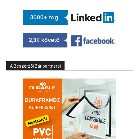
A Beszerzői Bár partnerei