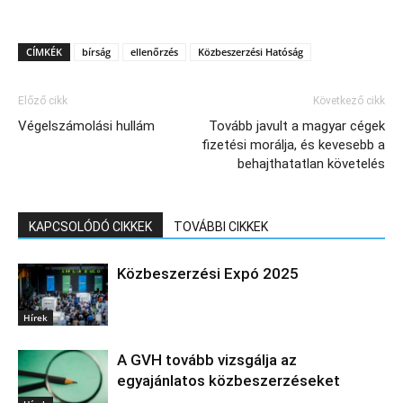
CÍMKÉK
bírság
ellenőrzés
Közbeszerzési Hatóság
Előző cikk
Következő cikk
Végelszámolási hullám
Tovább javult a magyar cégek
fizetési morálja, és kevesebb a
behajthatatlan követelés
KAPCSOLÓDÓ CIKKEK
TOVÁBBI CIKKEK
Közbeszerzési Expó 2025
Hírek
A GVH tovább vizsgálja az
egyajánlatos közbeszerzéseket