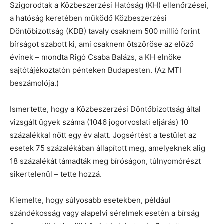
Szigorodtak a Közbeszerzési Hatóság (KH) ellenőrzései,
a hatóság keretében működő Közbeszerzési
Döntőbizottság (KDB) tavaly csaknem 500 millió forint
bírságot szabott ki, ami csaknem ötszöröse az előző
évinek – mondta Rigó Csaba Balázs, a KH elnöke
sajtótájékoztatón pénteken Budapesten. (Az MTI
beszámolója.)
Ismertette, hogy a Közbeszerzési Döntőbizottság által
vizsgált ügyek száma (1046 jogorvoslati eljárás) 10
százalékkal nőtt egy év alatt. Jogsértést a testület az
esetek 75 százalékában állapított meg, amelyeknek alig
18 százalékát támadták meg bíróságon, túlnyomórészt
sikertelenül – tette hozzá.
Kiemelte, hogy súlyosabb esetekben, például
szándékosság vagy alapelvi sérelmek esetén a bírság