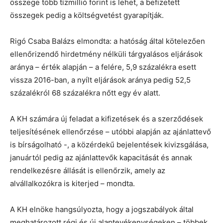
összege több tízmillió forint is lehet, a befizetett
összegek pedig a költségvetést gyarapítják.
Rigó Csaba Balázs elmondta: a hatóság által kötelezően
ellenőrizendő hirdetmény nélküli tárgyalásos eljárások
aránya – érték alapján – a felére, 5,9 százalékra esett
vissza 2016-ban, a nyílt eljárások aránya pedig 52,5
százalékról 68 százalékra nőtt egy év alatt.
A KH számára új feladat a kifizetések és a szerződések
teljesítésének ellenőrzése – utóbbi alapján az ajánlattevő
is bírságolható -, a közérdekű bejelentések kivizsgálása,
januártól pedig az ajánlattevők kapacitását és annak
rendelkezésre állását is ellenőrzik, amely az
alvállalkozókra is kiterjed – mondta.
A KH elnöke hangsúlyozta, hogy a jogszabályok által
meghatározott régi és új alaptevékenységeken – többek