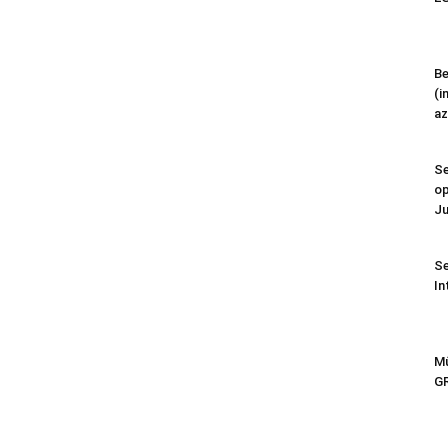
Be
(i
az
Se
op
Ju
Se
In
Mű
G