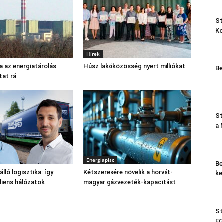
St
K
Hírek
sa az energiatárolás
Húsz lakóközösség nyert milliókat
Be
tat rá
St
a
Energiapiac
Be
lló logisztika: így
Kétszeresére növelik a horvát-
ke
iliens hálózatok
magyar gázvezeték-kapacitást
St
EG