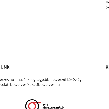
Be
(o
LUNK
K
erzés.hu – hazánk legnagyobb beszerzői közössége.
solat: beszerzes[kukac]beszerzes.hu