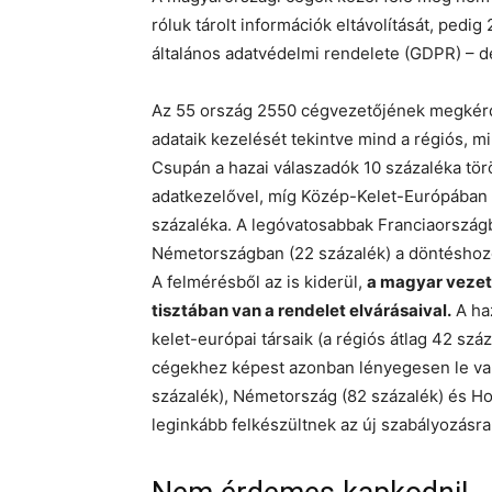
róluk tárolt információk eltávolítását, pedig
általános adatvédelmi rendelete (GDPR) – de
Az 55 ország 2550 cégvezetőjének megkérde
adataik kezelését tekintve mind a régiós, mi
Csupán a hazai válaszadók 10 százaléka törö
adatkezelővel, míg Közép-Kelet-Európában a
százaléka. A legóvatosabbak Franciaországb
Németországban (22 százalék) a döntéshoz
A felmérésből az is kiderül,
a magyar vezet
tisztában van a rendelet elvárásaival.
A haz
kelet-európai társaik (a régiós átlag 42 s
cégekhez képest azonban lényegesen le van
százalék), Németország (82 százalék) és Ho
leginkább felkészültnek az új szabályozásra