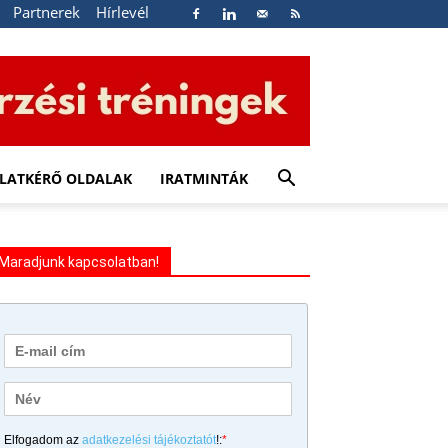
Partnerek
Hírlevél
LATKÉRŐ OLDALAK
IRATMINTÁK
Maradjunk kapcsolatban!
Elfogadom az
adatkezelési tájékoztatót
!:
*