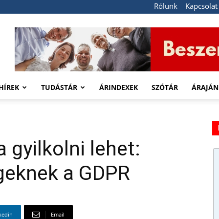
Rólunk
Kapcsolat
HÍREK
TUDÁSTÁR
ÁRINDEXEK
SZÓTÁR
ÁRAJÁN
 gyilkolni lehet:
égeknek a GDPR
kedin
Email