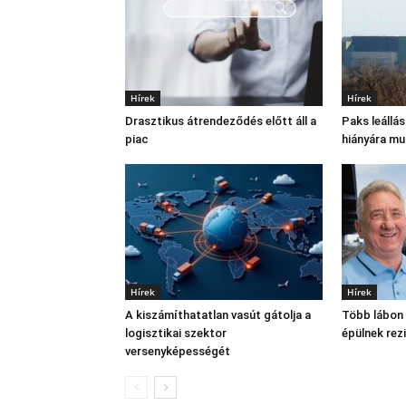
Hírek
Hírek
Drasztikus átrendeződés előtt áll a
Paks leállá
piac
hiányára mu
Hírek
Hírek
A kiszámíthatatlan vasút gátolja a
Több lábon á
logisztikai szektor
épülnek rez
versenyképességét