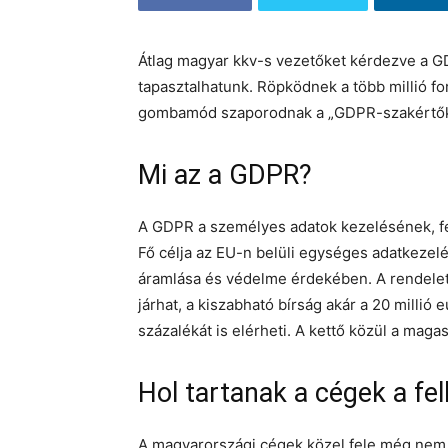
Átlag magyar kkv-s vezetőket kérdezve a G
tapasztalhatunk. Röpködnek a több millió fo
gombamód szaporodnak a „GDPR-szakértők
Mi az a GDPR?
A GDPR a személyes adatok kezelésének, fel
Fő célja az EU-n belüli egységes adatkezel
áramlása és védelme érdekében. A rendele
járhat, a kiszabható bírság akár a 20 millió 
százalékát is elérheti. A kettő közül a maga
Hol tartanak a cégek a fe
A magyarországi cégek közel fele még nem á