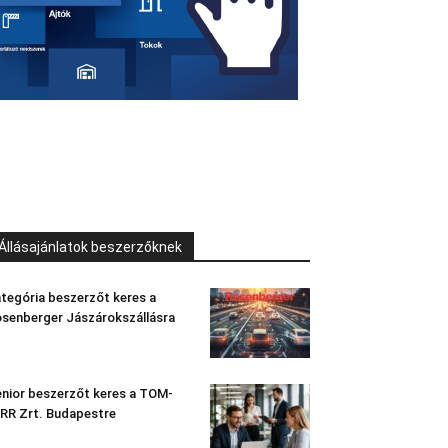
Állásajánlatok beszerzőknek
tegória beszerzőt keres a
senberger Jászárokszállásra
nior beszerzőt keres a TOM-
RR Zrt. Budapestre