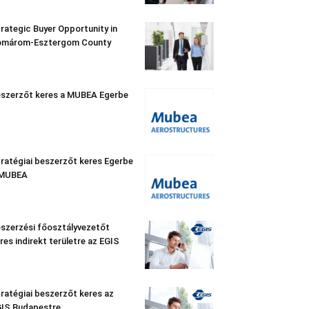
rategic Buyer Opportunity in
omárom-Esztergom County
szerzőt keres a MUBEA Egerbe
ratégiai beszerzőt keres Egerbe
 MUBEA
szerzési főosztályvezetőt
res indirekt területre az EGIS
ratégiai beszerzőt keres az
IS Budapestre