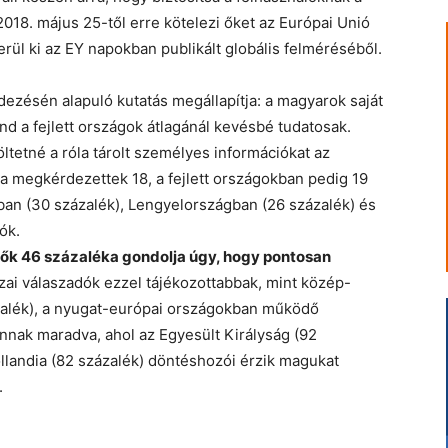
 2018. május 25-től erre kötelezi őket az Európai Unió
rül ki az EY napokban publikált globális felméréséből.
zésén alapuló kutatás megállapítja: a magyarok saját
nd a fejlett országok átlagánál kevésbé tudatosak.
ltetné a róla tárolt személyes információkat az
 megkérdezettek 18, a fejlett országokban pedig 19
an (30 százalék), Lengyelországban (26 százalék) és
ók.
ők 46 százaléka gondolja úgy, hogy pontosan
ai válaszadók ezzel tájékozottabbak, mint közép-
zázalék), a nyugat-európai országokban működő
nak maradva, ahol az Egyesült Királyság (92
llandia (82 százalék) döntéshozói érzik magukat
.