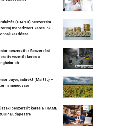
ruházás (CAPEX) beszerzési
nterim) menedzsert keresünk –
onnali kezdéssel
nior beszerzőt / Beszerzési
eratív vezetőt keres a
ngheinrich
nior buyer, indirekt (Martfű) –
terim menedzser
szaki beszerzőt keres a FRAME
ROUP Budapestre