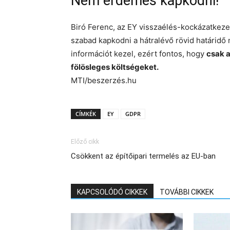
Nem érdemes kapkodni!
Biró Ferenc, az EY visszaélés-kockázatkeze
szabad kapkodni a hátralévő rövid határidő
információt kezel, ezért fontos, hogy
csak a
fölösleges költségeket.
MTI/beszerzés.hu
CÍMKÉK
EY
GDPR
Előző cikk
Csökkent az építőipari termelés az EU-ban
KAPCSOLÓDÓ CIKKEK
TOVÁBBI CIKKEK