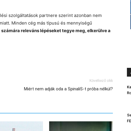
lési szolgáltatások partnere szerint azonban nem
 miatt. Minden cég más típusú és mennyiségű
 számára releváns lépéseket tegye meg, elkerülve a
Következő cikk
Ka
Miért nem adják oda a SpinaliS-t próba nélkül?
Ro
Se
FE