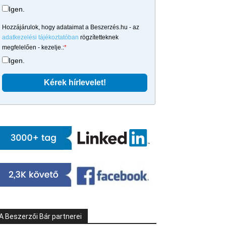
Igen.
Hozzájárulok, hogy adataimat a Beszerzés.hu - az
adatkezelési tájékoztatóban
rögzítetteknek
megfelelően - kezelje.:
*
Igen.
A Beszerzői Bár partnerei