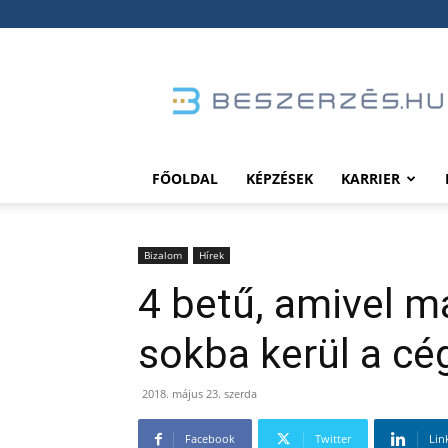
Beszerzés.hu
FŐOLDAL
KÉPZÉSEK
KARRIER
Bizalom
Hírek
4 betű, amivel ma
sokba kerül a c
2018. május 23. szerda
Facebook
Twitter
Lin