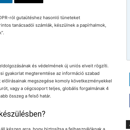
DPR-ról gutaütéshez hasonló tüneteket
rintos tanácsadói számlák, készülnek a papírhalmok,
”.
dolgozásának és védelmének új uniós elveit rögzíti.
ési gyakorlat megteremtése az információ szabad
t előírásainak megszegése komoly következményekkel
eurót, vagy a cégcsoport teljes, globális forgalmának 4
sabb összeg a felső határ.
lkészülésben?
ll készen arra, hogy biztosítsa a felhasználóknak a