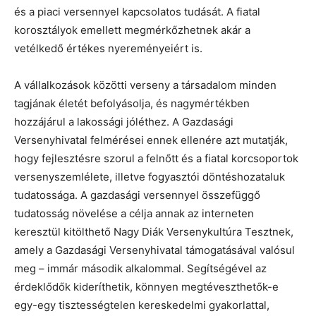
és a piaci versennyel kapcsolatos tudását. A fiatal
korosztályok emellett megmérkőzhetnek akár a
vetélkedő értékes nyereményeiért is.
A vállalkozások közötti verseny a társadalom minden
tagjának életét befolyásolja, és nagymértékben
hozzájárul a lakossági jóléthez. A Gazdasági
Versenyhivatal felmérései ennek ellenére azt mutatják,
hogy fejlesztésre szorul a felnőtt és a fiatal korcsoportok
versenyszemlélete, illetve fogyasztói döntéshozataluk
tudatossága. A gazdasági versennyel összefüggő
tudatosság növelése a célja annak az interneten
keresztül kitölthető Nagy Diák Versenykultúra Tesztnek,
amely a Gazdasági Versenyhivatal támogatásával valósul
meg – immár második alkalommal. Segítségével az
érdeklődők kideríthetik, könnyen megtéveszthetők-e
egy-egy tisztességtelen kereskedelmi gyakorlattal,