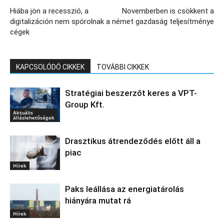
Hiába jön a recesszió, a
Novemberben is csökkent a
digitalizáción nem spórolnak a
német gazdaság teljesítménye
cégek
KAPCSOLÓDÓ CIKKEK
TOVÁBBI CIKKEK
Stratégiai beszerzőt keres a VPT-
Group Kft.
Aktuális
álláslehetőségek
Drasztikus átrendeződés előtt áll a
piac
Hírek
Paks leállása az energiatárolás
hiányára mutat rá
Hírek