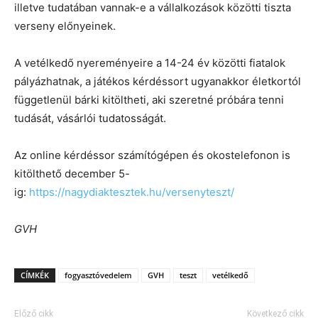
illetve tudatában vannak-e a vállalkozások közötti tiszta
verseny előnyeinek.
A vetélkedő nyereményeire a 14-24 év közötti fiatalok
pályázhatnak, a játékos kérdéssort ugyanakkor életkortól
függetlenül bárki kitöltheti, aki szeretné próbára tenni
tudását, vásárlói tudatosságát.
Az online kérdéssor számítógépen és okostelefonon is
kitölthető december 5-
ig:
https://nagydiaktesztek.hu/versenyteszt/
GVH
CÍMKÉK
fogyasztóvedelem
GVH
teszt
vetélkedő
Előző cikk
Következő cikk