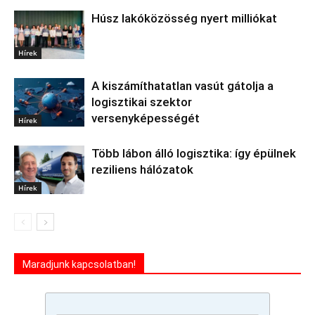
Húsz lakóközösség nyert milliókat
Hírek
A kiszámíthatatlan vasút gátolja a
logisztikai szektor
versenyképességét
Hírek
Több lábon álló logisztika: így épülnek
reziliens hálózatok
Hírek
Maradjunk kapcsolatban!