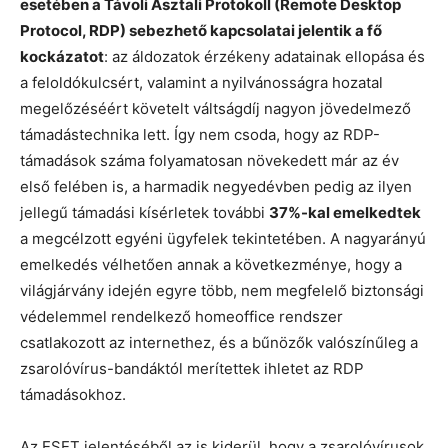
esetében a Távoli Asztali Protokoll (Remote Desktop
Protocol, RDP) sebezhető kapcsolatai jelentik a fő
kockázatot
: az áldozatok érzékeny adatainak ellopása és
a feloldókulcsért, valamint a nyilvánosságra hozatal
megelőzéséért követelt váltságdíj nagyon jövedelmező
támadástechnika lett. Így nem csoda, hogy az RDP-
támadások száma folyamatosan növekedett már az év
első felében is, a harmadik negyedévben pedig az ilyen
jellegű támadási kísérletek további
37%-kal emelkedtek
a megcélzott egyéni ügyfelek tekintetében. A nagyarányú
emelkedés vélhetően annak a következménye, hogy a
világjárvány idején egyre több, nem megfelelő biztonsági
védelemmel rendelkező homeoffice rendszer
csatlakozott az internethez, és a bűnözők valószínűleg a
zsarolóvírus-bandáktól merítettek ihletet az RDP
támadásokhoz.
Az ESET jelentéséből az is kiderül, hogy a zsarolóvírusok