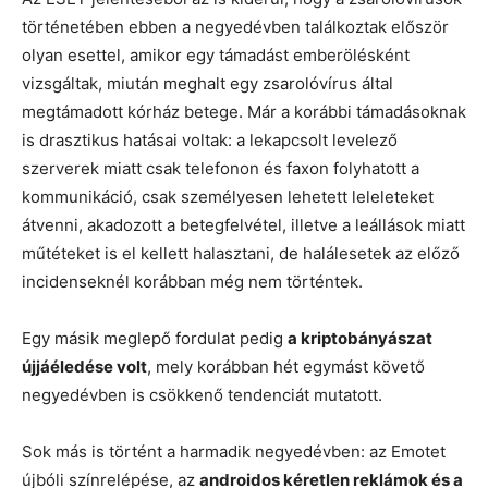
történetében ebben a negyedévben találkoztak először
olyan esettel, amikor egy támadást emberölésként
vizsgáltak, miután meghalt egy zsarolóvírus által
megtámadott kórház betege. Már a korábbi támadásoknak
is drasztikus hatásai voltak: a lekapcsolt levelező
szerverek miatt csak telefonon és faxon folyhatott a
kommunikáció, csak személyesen lehetett leleleteket
átvenni, akadozott a betegfelvétel, illetve a leállások miatt
műtéteket is el kellett halasztani, de halálesetek az előző
incidenseknél korábban még nem történtek.
Egy másik meglepő fordulat pedig
a kriptobányászat
újjáéledése volt
, mely korábban hét egymást követő
negyedévben is csökkenő tendenciát mutatott.
Sok más is történt a harmadik negyedévben: az Emotet
újbóli színrelépése, az
androidos kéretlen reklámok és a