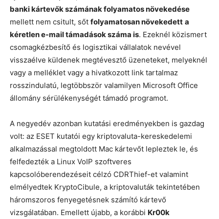
banki kártevők számának folyamatos növekedése
mellett nem csitult, sőt
folyamatosan növekedett
a
kéretlen e-mail támadások száma is
. Ezeknél közismert
csomagkézbesítő és logisztikai vállalatok nevével
visszaélve küldenek megtévesztő üzeneteket, melyeknél
vagy a melléklet vagy a hivatkozott link tartalmaz
rosszindulatú, legtöbbször valamilyen Microsoft Office
állomány sérülékenységét támadó programot.
A negyedév azonban kutatási eredményekben is gazdag
volt: az ESET kutatói egy kriptovaluta-kereskedelemi
alkalmazással megtoldott Mac kártevőt lepleztek le, és
felfedezték a Linux VoIP szoftveres
kapcsolóberendezéseit célzó CDRThief-et valamint
elmélyedtek KryptoCibule, a kriptovaluták tekintetében
háromszoros fenyegetésnek számító kártevő
vizsgálatában. Emellett újabb, a korábbi
Kr00k