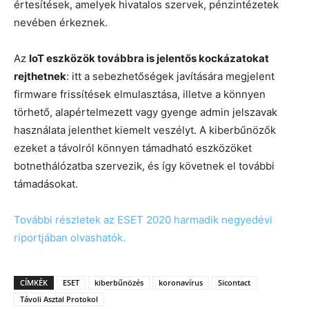
értesítések, amelyek hivatalos szervek, pénzintézetek
nevében érkeznek.
Az
IoT eszközök továbbra is jelentős kockázatokat
rejthetnek
: itt a sebezhetőségek javítására megjelent
firmware frissítések elmulasztása, illetve a könnyen
törhető, alapértelmezett vagy gyenge admin jelszavak
használata jelenthet kiemelt veszélyt. A kiberbűnözők
ezeket a távolról könnyen támadható eszközöket
botnethálózatba szervezik, és így követnek el további
támadásokat.
További részletek az ESET 2020 harmadik negyedévi
riportjában olvashatók.
CÍMKÉK
ESET
kiberbűnözés
koronavírus
Sicontact
Távoli Asztal Protokol