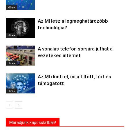
Hírek
Az MI lesz a legmeghatározóbb
technológia?
Hírek
A vonalas telefon sorsára juthat a
vezetékes internet
Hírek
Az MI dönti el, mi a tiltott, tűrt és
támogatott
Hírek
Maradjunk kapcsolatban!