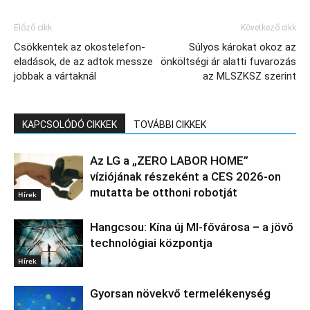
Előző cikk
Következő cikk
Csökkentek az okostelefon-
Súlyos károkat okoz az
eladások, de az adtok messze
önköltségi ár alatti fuvarozás
jobbak a vártaknál
az MLSZKSZ szerint
KAPCSOLÓDÓ CIKKEK
TOVÁBBI CIKKEK
Az LG a „ZERO LABOR HOME”
víziójának részeként a CES 2026-on
mutatta be otthoni robotját
Hírek
Hangcsou: Kína új MI-fővárosa – a jövő
technológiai központja
Hírek
Gyorsan növekvő termelékenység