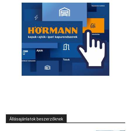
Állásajánlatok beszerzőknek