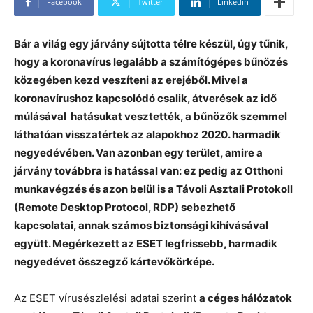
Facebook
Twitter
Linkedin
Bár a világ egy járvány sújtotta télre készül, úgy tűnik,
hogy a koronavírus legalább a számítógépes bűnözés
közegében kezd veszíteni az erejéből. Mivel a
koronavírushoz kapcsolódó csalik, átverések az idő
múlásával hatásukat vesztették, a bűnözők szemmel
láthatóan visszatértek az alapokhoz 2020. harmadik
negyedévében. Van azonban egy terület, amire a
járvány továbbra is hatással van: ez pedig az Otthoni
munkavégzés és azon belül is a Távoli Asztali Protokoll
(Remote Desktop Protocol, RDP) sebezhető
kapcsolatai, annak számos biztonsági kihívásával
együtt. Megérkezett az ESET legfrissebb, harmadik
negyedévet összegző kártevőkörképe.
Az ESET vírusészlelési adatai szerint
a céges hálózatok