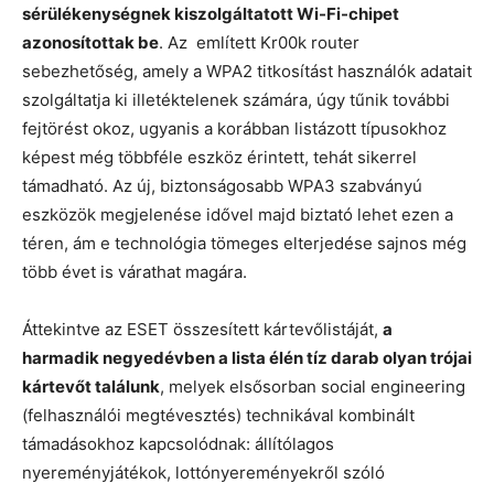
sérülékenységnek kiszolgáltatott Wi-Fi-chipet
azonosítottak be
. Az említett Kr00k router
sebezhetőség, amely a WPA2 titkosítást használók adatait
szolgáltatja ki illetéktelenek számára, úgy tűnik további
fejtörést okoz, ugyanis a korábban listázott típusokhoz
képest még többféle eszköz érintett, tehát sikerrel
támadható. Az új, biztonságosabb WPA3 szabványú
eszközök megjelenése idővel majd biztató lehet ezen a
téren, ám e technológia tömeges elterjedése sajnos még
több évet is várathat magára.
Áttekintve az ESET összesített kártevőlistáját,
a
harmadik negyedévben a lista élén tíz darab olyan trójai
kártevőt találunk
, melyek elsősorban social engineering
(felhasználói megtévesztés) technikával kombinált
támadásokhoz kapcsolódnak: állítólagos
nyereményjátékok, lottónyereményekről szóló