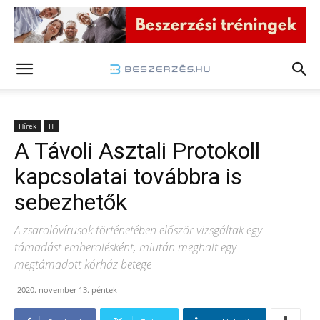
Hírek
IT
A Távoli Asztali Protokoll
kapcsolatai továbbra is
sebezhetők
A zsarolóvírusok történetében először vizsgáltak egy
támadást emberölésként, miután meghalt egy
megtámadott kórház betege
2020. november 13. péntek