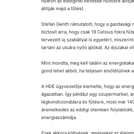
nyáron az eddiginél kevésbé hűvösre állítjá
állítják majd a fűtést.
Stefan Genth rámutatott, hogy a gazdasági 
biztosít arra, hogy csak 19 Celsius fokra fűt
tervezett új szabállyal is egyetért, miszeri
tartani az utcára nyíló ajtókat. Az éjszakai v
Mint mondta, meg kell találni az energiatak
gond lehet abból, ha teljesen elsötétülnek 
A HDE ügyvezetője kiemelte, hogy az energi
ágazatban. Így például egy szupermarket, am
légkondicionálásra és fűtésre, most már 14
áremelkedés az eddigi ütemben folytatódik
energiaszámlája.
Ezek akkora költségek, amelyeket az élelm