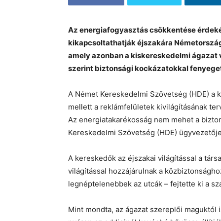
Az energiafogyasztás csökkentése érdekébe
kikapcsoltathatják éjszakára Németország
amely azonban a kiskereskedelmi ágazat v
szerint biztonsági kockázatokkal fenyege
A Német Kereskedelmi Szövetség (HDE) a kir
mellett a reklámfelületek kivilágításának terve
Az energiatakarékosság nem mehet a bizton
Kereskedelmi Szövetség (HDE) ügyvezetője 
A kereskedők az éjszakai világítással a társa
világítással hozzájárulnak a közbiztonság
legnéptelenebbek az utcák – fejtette ki a s
Mint mondta, az ágazat szereplői maguktól 