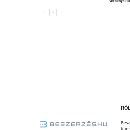
versenykép
RÓ
Besz
Kapc