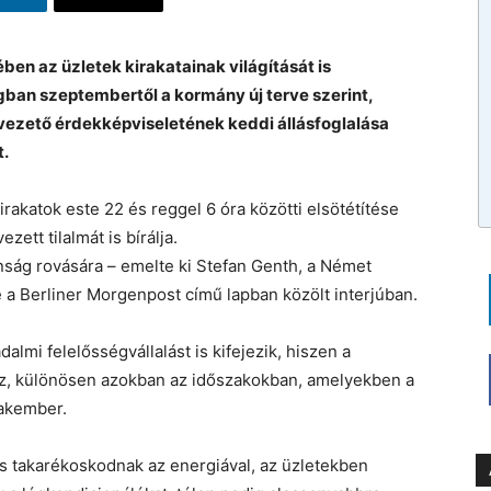
n az üzletek kirakatainak világítását is
ban szeptembertől a kormány új terve szerint,
ezető érdekképviseletének keddi állásfoglalása
t.
akatok este 22 és reggel 6 óra közötti elsötétítése
zett tilalmát is bírálja.
ság rovására – emelte ki Stefan Genth, a Német
a Berliner Morgenpost című lapban közölt interjúban.
dalmi felelősségvállalást is kifejezik, hiszen a
hoz, különösen azokban az időszakokban, amelyekben a
zakember.
is takarékoskodnak az energiával, az üzletekben