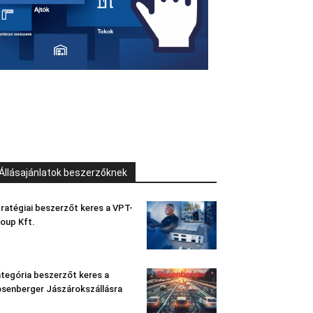
Állásajánlatok beszerzőknek
ratégiai beszerzőt keres a VPT-
oup Kft.
tegória beszerzőt keres a
senberger Jászárokszállásra