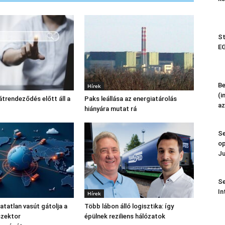
St
EG
Be
Hírek
(i
átrendeződés előtt áll a
Paks leállása az energiatárolás
az
hiányára mutat rá
Se
op
Ju
Se
In
Hírek
atatlan vasút gátolja a
Több lábon álló logisztika: így
szektor
épülnek reziliens hálózatok