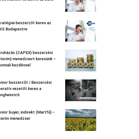
ratégiai beszerzőt keres az
IS Budapestre
ruházás (CAPEX) beszerzési
nterim) menedzsert keresünk –
onnali kezdéssel
nior beszerzőt / Beszerzési
eratív vezetőt keres a
ngheinrich
nior buyer, indirekt (Martfű) –
terim menedzser