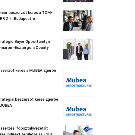
nior beszerzőt keres a TOM-
RR Zrt. Budapestre
rategic Buyer Opportunity in
omárom-Esztergom County
szerzőt keres a MUBEA Egerbe
ratégiai beszerzőt keres Egerbe
 MUBEA
szerzési főosztályvezetőt
res indirekt területre az EGIS