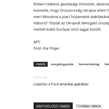
Robert Habeck gazdasági miniszter, alkanc
kiemelte, hogy Oroszország Ukrajna elleni h
mert Moszkva a piaci folyamatok alakításáva
háborút” folytat az Ukrajnát támogató ország
mellett kiálló Európai Unió tagjai között.
MTI
Fotó: Kai Pilger
CÍMKÉK
energiafogyasztás
fenntarthatóság
Né
Előző cikk
Leépítés a Ford amerikai gyárában
KAPCSOLÓDÓ CIKKEK
TOVÁBBI CIKKEK