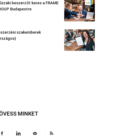
szaki beszerzőt keres a FRAME
ROUP Budapestre
szerzési szakemberek
rszágos)
ÖVESS MINKET