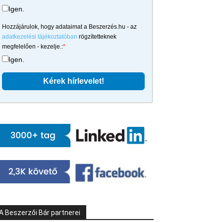
Igen.
Hozzájárulok, hogy adataimat a Beszerzés.hu - az
adatkezelési tájékoztatóban
rögzítetteknek
megfelelően - kezelje.:
*
Igen.
A Beszerzői Bár partnerei