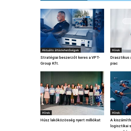
Aktuális álláslehetőségek
Hírek
Stratégiai beszerzőt keres a VPT-
Drasztikus 
Group Kft.
piac
Hírek
Hírek
Húsz lakóközösség nyert milliókat
A kiszámíth
logisztikai 