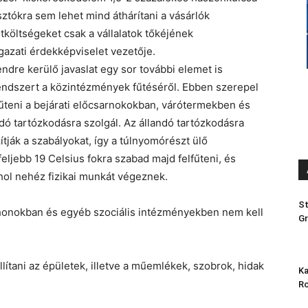
sztókra sem lehet mind áthárítani a vásárlók
tköltségeket csak a vállalatok tőkéjének
gazati érdekképviselet vezetője.
dre kerülő javaslat egy sor további elemet is
yrendszert a közintézmények fűtéséről. Ebben szerepel
űteni a bejárati előcsarnokokban, várótermekben és
ó tartózkodásra szolgál. Az állandó tartózkodásra
tják a szabályokat, így a túlnyomórészt ülő
ljebb 19 Celsius fokra szabad majd felfűteni, és
ahol nehéz fizikai munkát végeznek.
St
thonokban és egyéb szociális intézményekben nem kell
Gr
állítani az épületek, illetve a műemlékek, szobrok, hidak
Ka
Ro