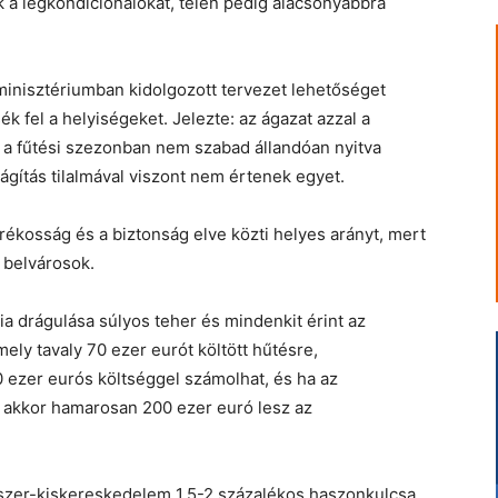
k a légkondicionálókat, télen pedig alacsonyabbra
minisztériumban kidolgozott tervezet lehetőséget
sék fel a helyiségeket. Jelezte: az ágazat azzal a
nt a fűtési szezonban nem szabad állandóan nyitva
ilágítás tilalmával viszont nem értenek egyet.
arékosság és a biztonság elve közti helyes arányt, mert
a belvárosok.
a drágulása súlyos teher és mindenkit érint az
ely tavaly 70 ezer eurót költött hűtésre,
0 ezer eurós költséggel számolhat, és ha az
, akkor hamarosan 200 ezer euró lesz az
iszer-kiskereskedelem 1,5-2 százalékos haszonkulcsa