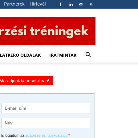
Partnerek
Hírlevél
LATKÉRŐ OLDALAK
IRATMINTÁK
Maradjunk kapcsolatban!
Elfogadom az
adatkezelési tájékoztatót
!:
*