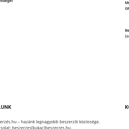
ességét
Mű
G
Be
(o
LUNK
K
erzés.hu – hazánk legnagyobb beszerzői közössége.
solat: beszerzes[kukac]beszerzes.hu