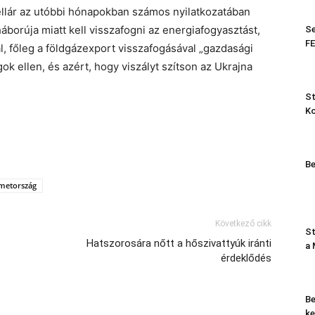
ellár az utóbbi hónapokban számos nyilatkozatában
áborúja miatt kell visszafogni az energiafogyasztást,
Se
FE
l, főleg a földgázexport visszafogásával „gazdasági
ok ellen, és azért, hogy viszályt szítson az Ukrajna
St
K
Be
metország
Következő cikk
St
Hatszorosára nőtt a hőszivattyúk iránti
a
érdeklődés
Be
ke