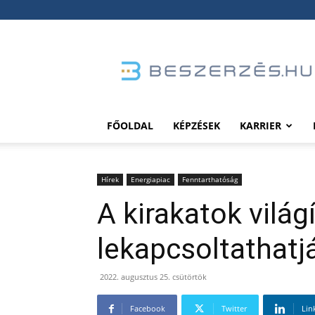
Beszerzés.hu
FŐOLDAL
KÉPZÉSEK
KARRIER
Hírek
Energiapiac
Fenntarthatóság
A kirakatok világí
lekapcsoltathat
2022. augusztus 25. csütörtök
Facebook
Twitter
Lin