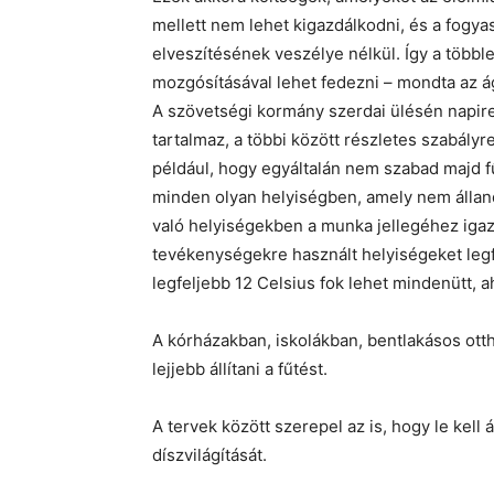
mellett nem lehet kigazdálkodni, és a fogya
elveszítésének veszélye nélkül. Így a többle
mozgósításával lehet fedezni – mondta az á
A szövetségi kormány szerdai ülésén napiren
tartalmaz, a többi között részletes szabál
például, hogy egyáltalán nem szabad majd f
minden olyan helyiségben, amely nem álland
való helyiségekben a munka jellegéhez igazí
tevékenységekre használt helyiségeket legfe
legfeljebb 12 Celsius fok lehet mindenütt, 
A kórházakban, iskolákban, bentlakásos ot
lejjebb állítani a fűtést.
A tervek között szerepel az is, hogy le kell 
díszvilágítását.