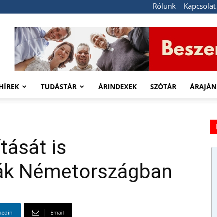
Rólunk
Kapcsolat
HÍREK
TUDÁSTÁR
ÁRINDEXEK
SZÓTÁR
ÁRAJÁN
tását is
ják Németországban
kedin
Email