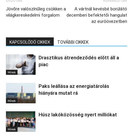
Előző cikk
Következő cikk
Jövőre valószínűleg csökken a
A vártnál kevésbé borúlátó
világkereskedelmi forgalom
decemberi befektetői hangulat
az euróövezetben
KAPCSOLÓDÓ CIKKEK
TOVÁBBI CIKKEK
Drasztikus átrendeződés előtt áll a
piac
Hírek
Paks leállása az energiatárolás
hiányára mutat rá
Hírek
Húsz lakóközösség nyert milliókat
Hírek