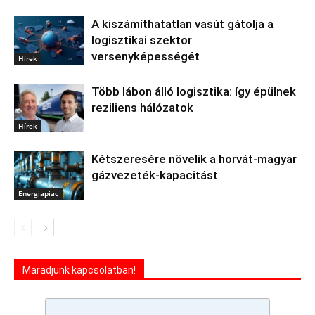
A kiszámíthatatlan vasút gátolja a
logisztikai szektor
versenyképességét
Hírek
Több lábon álló logisztika: így épülnek
reziliens hálózatok
Hírek
Kétszeresére növelik a horvát-magyar
gázvezeték-kapacitást
Energiapiac
Maradjunk kapcsolatban!