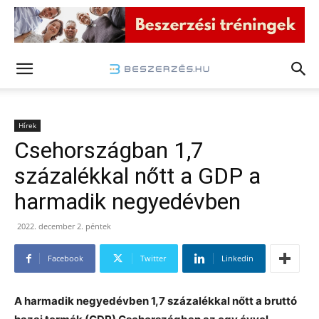
Hírek
Csehországban 1,7
százalékkal nőtt a GDP a
harmadik negyedévben
2022. december 2. péntek
Facebook
Twitter
Linkedin
A harmadik negyedévben 1,7 százalékkal nőtt a bruttó