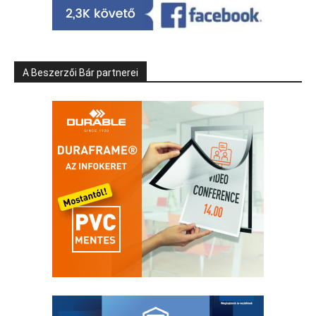
A Beszerzői Bár partnerei