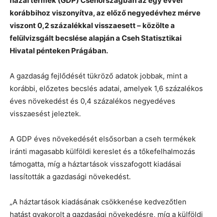
hazai termék (GDP) Csehországban az egy évvel
korábbihoz viszonyítva, az előző negyedévhez mérve
viszont 0,2 százalékkal visszaesett – közölte a
felülvizsgált becslése alapján a Cseh Statisztikai
Hivatal pénteken Prágában.
A gazdaság fejlődését tükröző adatok jobbak, mint a
korábbi, előzetes becslés adatai, amelyek 1,6 százalékos
éves növekedést és 0,4 százalékos negyedéves
visszaesést jeleztek.
A GDP éves növekedését elsősorban a cseh termékek
iránti magasabb külföldi kereslet és a tőkefelhalmozás
támogatta, míg a háztartások visszafogott kiadásai
lassították a gazdasági növekedést.
„A háztartások kiadásának csökkenése kedvezőtlen
hatást gyakorolt a gazdasági növekedésre, míg a külföldi