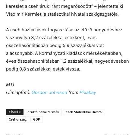
kereslet a cseh áruk iránt megerősödött” – jelentette ki
Vladimir Kermiet, a statisztikai hivatal szakigazgatója.
A cseh háztartások fogyasztása az előző negyedévhez
viszonyítva 3,2 százalékkal csökkent, éves
összehasonlításban pedig 5,9 százalékkal volt
alacsonyabb. A kormányzati kiadások mérsékeltebben,
éves összehasonlításban 1,2 százalékkal, negyedévesben
pedig 0,8 százalékkal estek vissza.
MTI
Címlapfotó:
Gordon Johnson
from
Pixabay
CÍMKÉK
bruttó hazai termék
Cseh Statisztikai Hivatal
Csehország
GDP