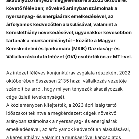
akadályozó tényező megjelenésére a 2022 októberét
követő félévben; növekvő arányban számolnak a
nyersanyag- és energiaárak emelkedésével, az
árfolyamok kedvezőtlen alakulásával, valamint a
kereslethiány növekedésével, ugyanakkor kevesebben
tartanak a munkaerőhiánytól – közölte a Magyar
Kereskedelmi és Iparkamara (MKIK) Gazdaság- és
Vállalkozáskutató Intézet (GVI) csütörtökön az MTI-vel.
Az intézet féléves konjunktúravizsgálata részeként 2022
októberében összesen 2135 hazai vállalkozás vezetője
számolt be arról, hogy milyen tényezők akadályozzák
cége üzleti tevékenységét.
A közleményben kifejtették, a 2023 áprilisáig tartó
időszakot tekintve a megkérdezett cégek növekvő
arányban számolnak a nyersanyag- és energiaárak
emelkedésével, az árfolyamok kedvezőtlen alakulásával,
a kereslethiány, valamint a munkaerővel kapcsolatos