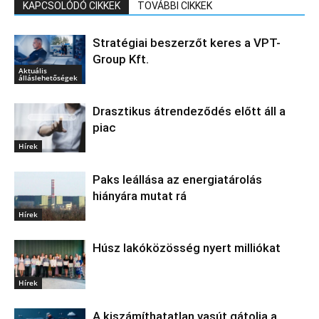
KAPCSOLÓDÓ CIKKEK
TOVÁBBI CIKKEK
Stratégiai beszerzőt keres a VPT-
Group Kft.
Aktuális
álláslehetőségek
Drasztikus átrendeződés előtt áll a
piac
Hírek
Paks leállása az energiatárolás
hiányára mutat rá
Hírek
Húsz lakóközösség nyert milliókat
Hírek
A kiszámíthatatlan vasút gátolja a