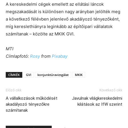
A kereskedelmi cégek emellett az ellátási láncok
megszakadását is különösen nagy arányban jelölték meg
a következő félévben jelenlevő akadályozó tényezőként,
míg kereslethiányra leginkább az építőipari vállalatok
számítanak – közölte az MKIK GVI.
MTI
Címlapfotó:
Rosy
from
Pixabay
CÍMKÉK
GVI
konjunktúravizsgálat
MKIK
Előző cikk
Következő cikk
A vállalkozások működését
Javulnak világkereskedelmi
akadályozó tényezőkre
kilátások az IfW szerint
számítanak