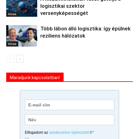
logisztikai szektor
versenyképességét
Hírek
Több lábon álló logisztika: így épülnek
reziliens hálózatok
Hírek
Maradjunk kapcsolatban!
Elfogadom az
adatkezelési tájékoztatót
!:
*