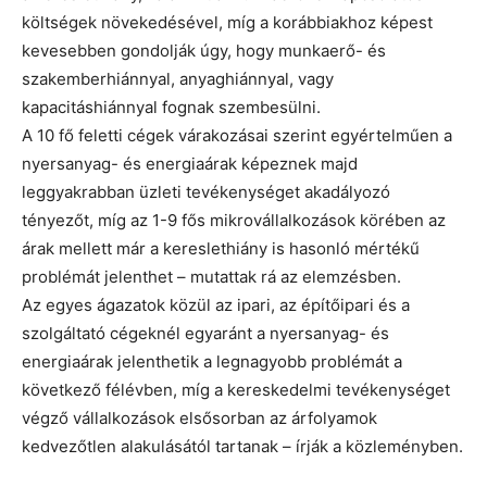
költségek növekedésével, míg a korábbiakhoz képest
kevesebben gondolják úgy, hogy munkaerő- és
szakemberhiánnyal, anyaghiánnyal, vagy
kapacitáshiánnyal fognak szembesülni.
A 10 fő feletti cégek várakozásai szerint egyértelműen a
nyersanyag- és energiaárak képeznek majd
leggyakrabban üzleti tevékenységet akadályozó
tényezőt, míg az 1-9 fős mikrovállalkozások körében az
árak mellett már a kereslethiány is hasonló mértékű
problémát jelenthet – mutattak rá az elemzésben.
Az egyes ágazatok közül az ipari, az építőipari és a
szolgáltató cégeknél egyaránt a nyersanyag- és
energiaárak jelenthetik a legnagyobb problémát a
következő félévben, míg a kereskedelmi tevékenységet
végző vállalkozások elsősorban az árfolyamok
kedvezőtlen alakulásától tartanak – írják a közleményben.