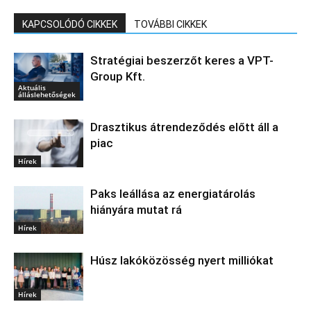
KAPCSOLÓDÓ CIKKEK
TOVÁBBI CIKKEK
Stratégiai beszerzőt keres a VPT-
Group Kft.
Aktuális
álláslehetőségek
Drasztikus átrendeződés előtt áll a
piac
Hírek
Paks leállása az energiatárolás
hiányára mutat rá
Hírek
Húsz lakóközösség nyert milliókat
Hírek