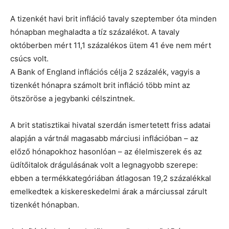
A tizenkét havi brit infláció tavaly szeptember óta minden
hónapban meghaladta a tíz százalékot. A tavaly
októberben mért 11,1 százalékos ütem 41 éve nem mért
csúcs volt.
A Bank of England inflációs célja 2 százalék, vagyis a
tizenkét hónapra számolt brit infláció több mint az
ötszöröse a jegybanki célszintnek.
A brit statisztikai hivatal szerdán ismertetett friss adatai
alapján a vártnál magasabb márciusi inflációban – az
előző hónapokhoz hasonlóan – az élelmiszerek és az
üdítőitalok drágulásának volt a legnagyobb szerepe:
ebben a termékkategóriában átlagosan 19,2 százalékkal
emelkedtek a kiskereskedelmi árak a márciussal zárult
tizenkét hónapban.