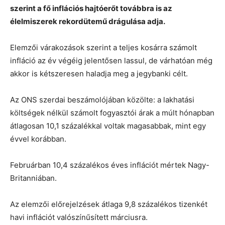
szerint a fő inflációs hajtóerőt továbbra is az
élelmiszerek rekordütemű drágulása adja.
Elemzői várakozások szerint a teljes kosárra számolt
infláció az év végéig jelentősen lassul, de várhatóan még
akkor is kétszeresen haladja meg a jegybanki célt.
Az ONS szerdai beszámolójában közölte: a lakhatási
költségek nélkül számolt fogyasztói árak a múlt hónapban
átlagosan 10,1 százalékkal voltak magasabbak, mint egy
évvel korábban.
Februárban 10,4 százalékos éves inflációt mértek Nagy-
Britanniában.
Az elemzői előrejelzések átlaga 9,8 százalékos tizenkét
havi inflációt valószínűsített márciusra.