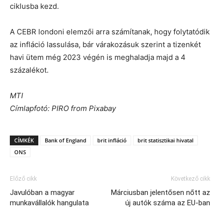
ciklusba kezd.
A CEBR londoni elemzői arra számítanak, hogy folytatódik
az infláció lassulása, bár várakozásuk szerint a tizenkét
havi ütem még 2023 végén is meghaladja majd a 4
százalékot.
MTI
Címlapfotó: PIRO from Pixabay
CÍMKÉK
Bank of England
brit infláció
brit statisztikai hivatal
ONS
Előző cikk
Következő cikk
Javulóban a magyar
Márciusban jelentősen nőtt az
munkavállalók hangulata
új autók száma az EU-ban