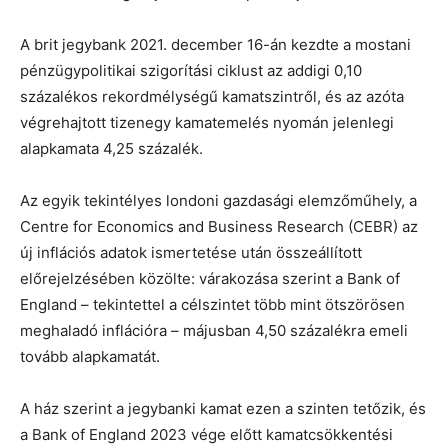
A brit jegybank 2021. december 16-án kezdte a mostani
pénzügypolitikai szigorítási ciklust az addigi 0,10
százalékos rekordmélységű kamatszintről, és az azóta
végrehajtott tizenegy kamatemelés nyomán jelenlegi
alapkamata 4,25 százalék.
Az egyik tekintélyes londoni gazdasági elemzőműhely, a
Centre for Economics and Business Research (CEBR) az
új inflációs adatok ismertetése után összeállított
előrejelzésében közölte: várakozása szerint a Bank of
England – tekintettel a célszintet több mint ötszörösen
meghaladó inflációra – májusban 4,50 százalékra emeli
tovább alapkamatát.
A ház szerint a jegybanki kamat ezen a szinten tetőzik, és
a Bank of England 2023 vége előtt kamatcsökkentési