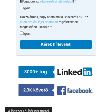
Elfogadom az
adatkezelési tájékoztatót
!:
*
Igen.
Hozzájárulok, hogy adataimat a Beszerzés.hu - az
adatkezelési tájékoztatóban
rögzítetteknek
megfelelően - kezelje.:
*
Igen.
A Beszerzői Bár partnerei