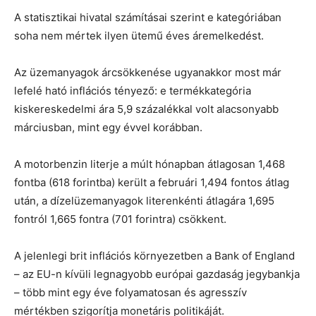
A statisztikai hivatal számításai szerint e kategóriában
soha nem mértek ilyen ütemű éves áremelkedést.
Az üzemanyagok árcsökkenése ugyanakkor most már
lefelé ható inflációs tényező: e termékkategória
kiskereskedelmi ára 5,9 százalékkal volt alacsonyabb
márciusban, mint egy évvel korábban.
A motorbenzin literje a múlt hónapban átlagosan 1,468
fontba (618 forintba) került a februári 1,494 fontos átlag
után, a dízelüzemanyagok literenkénti átlagára 1,695
fontról 1,665 fontra (701 forintra) csökkent.
A jelenlegi brit inflációs környezetben a Bank of England
– az EU-n kívüli legnagyobb európai gazdaság jegybankja
– több mint egy éve folyamatosan és agresszív
mértékben szigorítja monetáris politikáját.