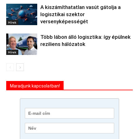
A kiszámíthatatlan vasút gátolja a
logisztikai szektor
versenyképességét
Hírek
Több lábon álló logisztika: így épülnek
reziliens hálózatok
Hírek
Maradjunk kapcsolatban!