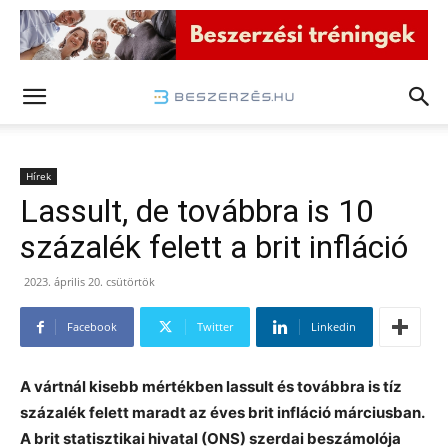
Hírek
Lassult, de továbbra is 10
százalék felett a brit infláció
2023. április 20. csütörtök
Facebook
Twitter
Linkedin
A vártnál kisebb mértékben lassult és továbbra is tíz
százalék felett maradt az éves brit infláció márciusban.
A brit statisztikai hivatal (ONS) szerdai beszámolója