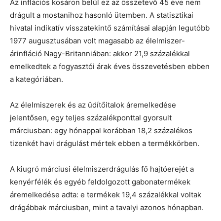
Az inflációs kosáron belül ez az összetevő 45 éve nem
drágult a mostanihoz hasonló ütemben. A statisztikai
hivatal indikatív visszatekintő számításai alapján legutóbb
1977 augusztusában volt magasabb az élelmiszer-
árinfláció Nagy-Britanniában: akkor 21,9 százalékkal
emelkedtek a fogyasztói árak éves összevetésben ebben
a kategóriában.
Az élelmiszerek és az üdítőitalok áremelkedése
jelentősen, egy teljes százalékponttal gyorsult
márciusban: egy hónappal korábban 18,2 százalékos
tizenkét havi drágulást mértek ebben a termékkörben.
A kiugró márciusi élelmiszerdrágulás fő hajtóerejét a
kenyérfélék és egyéb feldolgozott gabonatermékek
áremelkedése adta: e termékek 19,4 százalékkal voltak
drágábbak márciusban, mint a tavalyi azonos hónapban.