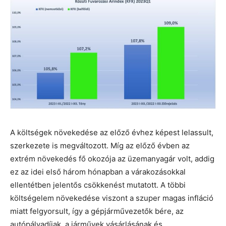
A költségek növekedése az előző évhez képest lelassult,
szerkezete is megváltozott. Míg az előző évben az
extrém növekedés fő okozója az üzemanyagár volt, addig
ez az idei első három hónapban a várakozásokkal
ellentétben jelentős csökkenést mutatott. A többi
költségelem növekedése viszont a szuper magas infláció
miatt felgyorsult, így a gépjárművezetők bére, az
autópályadíjak, a járművek vásárlásának és