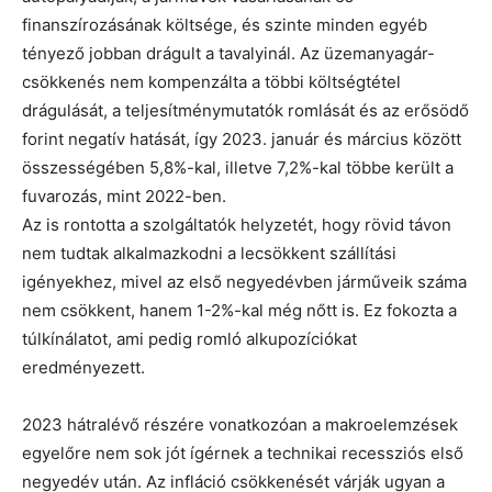
finanszírozásának költsége, és szinte minden egyéb
tényező jobban drágult a tavalyinál. Az üzemanyagár-
csökkenés nem kompenzálta a többi költségtétel
drágulását, a teljesítménymutatók romlását és az erősödő
forint negatív hatását, így 2023. január és március között
összességében 5,8%-kal, illetve 7,2%-kal többe került a
fuvarozás, mint 2022-ben.
Az is rontotta a szolgáltatók helyzetét, hogy rövid távon
nem tudtak alkalmazkodni a lecsökkent szállítási
igényekhez, mivel az első negyedévben járműveik száma
nem csökkent, hanem 1-2%-kal még nőtt is. Ez fokozta a
túlkínálatot, ami pedig romló alkupozíciókat
eredményezett.
2023 hátralévő részére vonatkozóan a makroelemzések
egyelőre nem sok jót ígérnek a technikai recessziós első
negyedév után. Az infláció csökkenését várják ugyan a