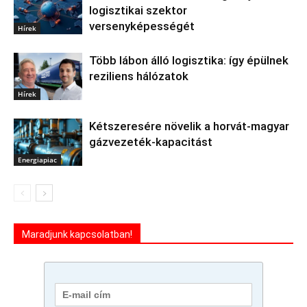
logisztikai szektor
versenyképességét
Hírek
Több lábon álló logisztika: így épülnek
reziliens hálózatok
Hírek
Kétszeresére növelik a horvát-magyar
gázvezeték-kapacitást
Energiapiac
Maradjunk kapcsolatban!