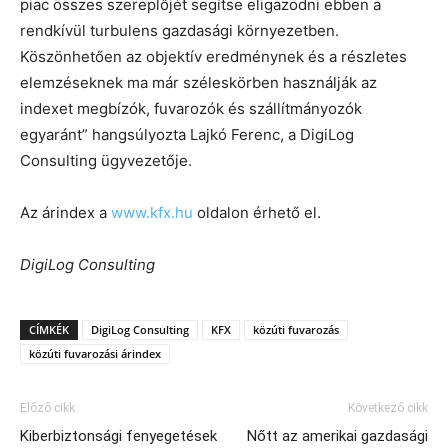
piac összes szereplőjét segítse eligazodni ebben a
rendkívül turbulens gazdasági környezetben.
Köszönhetően az objektív eredménynek és a részletes
elemzéseknek ma már széleskörben használják az
indexet megbízók, fuvarozók és szállítmányozók
egyaránt” hangsúlyozta Lajkó Ferenc, a DigiLog
Consulting ügyvezetője.
Az árindex a
www.kfx.hu
oldalon érhető el.
DigiLog Consulting
CÍMKÉK
DigiLog Consulting
KFX
közúti fuvarozás
közúti fuvarozási árindex
Előző cikk
Következő cikk
Kiberbiztonsági fenyegetések
Nőtt az amerikai gazdasági