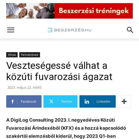
Hírek
Felmérések
Veszteségessé válhat a
közúti fuvarozási ágazat
2023. május 22. hétfő
Facebook
Twitter
Linkedin
A DigiLog Consulting 2023. I. negyedéves Közúti
Fuvarozási Árindexéből (KFX) és a hozzá kapcsolódó
szakértői elemzésből kiderül, hogy 2023 Q1-ben