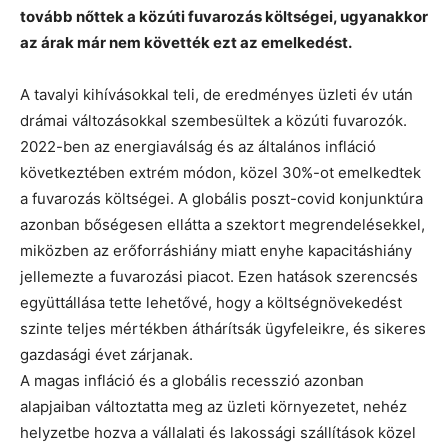
tovább nőttek a közúti fuvarozás költségei, ugyanakkor
az árak már nem követték ezt az emelkedést.
A tavalyi kihívásokkal teli, de eredményes üzleti év után
drámai változásokkal szembesültek a közúti fuvarozók.
2022-ben az energiaválság és az általános infláció
következtében extrém módon, közel 30%-ot emelkedtek
a fuvarozás költségei. A globális poszt-covid konjunktúra
azonban bőségesen ellátta a szektort megrendelésekkel,
miközben az erőforráshiány miatt enyhe kapacitáshiány
jellemezte a fuvarozási piacot. Ezen hatások szerencsés
együttállása tette lehetővé, hogy a költségnövekedést
szinte teljes mértékben áthárítsák ügyfeleikre, és sikeres
gazdasági évet zárjanak.
A magas infláció és a globális recesszió azonban
alapjaiban változtatta meg az üzleti környezetet, nehéz
helyzetbe hozva a vállalati és lakossági szállítások közel