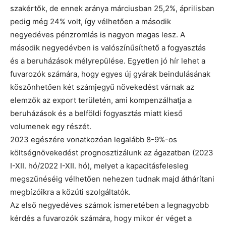
szakértők, de ennek aránya márciusban 25,2%, áprilisban
pedig még 24% volt, így vélhetően a második
negyedéves pénzromlás is nagyon magas lesz. A
második negyedévben is valószínűsíthető a fogyasztás
és a beruházások mélyrepülése. Egyetlen jó hír lehet a
fuvarozók számára, hogy egyes új gyárak beindulásának
köszönhetően két számjegyű növekedést várnak az
elemzők az export területén, ami kompenzálhatja a
beruházások és a belföldi fogyasztás miatt kieső
volumenek egy részét.
2023 egészére vonatkozóan legalább 8-9%-os
költségnövekedést prognosztizálunk az ágazatban (2023
I-XII. hó/2022 I-XII. hó), melyet a kapacitásfelesleg
megszűnéséig vélhetően nehezen tudnak majd áthárítani
megbízóikra a közúti szolgáltatók.
Az első negyedéves számok ismeretében a legnagyobb
kérdés a fuvarozók számára, hogy mikor ér véget a