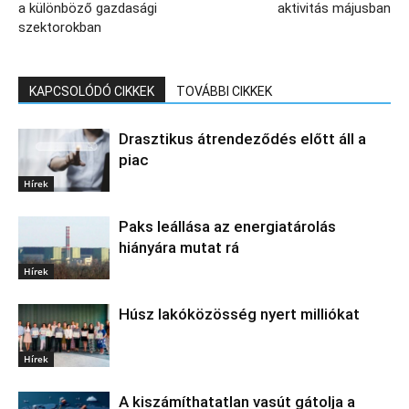
a különböző gazdasági
aktivitás májusban
szektorokban
KAPCSOLÓDÓ CIKKEK
TOVÁBBI CIKKEK
Drasztikus átrendeződés előtt áll a
piac
Hírek
Paks leállása az energiatárolás
hiányára mutat rá
Hírek
Húsz lakóközösség nyert milliókat
Hírek
A kiszámíthatatlan vasút gátolja a