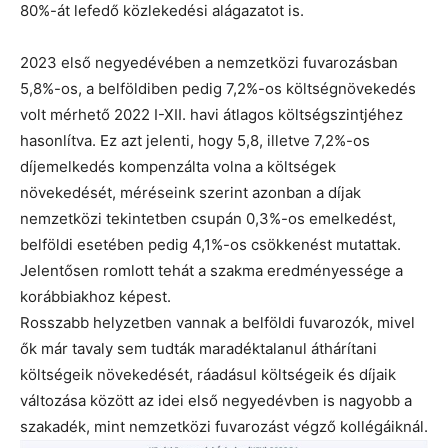
80%-át lefedő közlekedési alágazatot is.
2023 első negyedévében a nemzetközi fuvarozásban
5,8%-os, a belföldiben pedig 7,2%-os költségnövekedés
volt mérhető 2022 I-XII. havi átlagos költségszintjéhez
hasonlítva. Ez azt jelenti, hogy 5,8, illetve 7,2%-os
díjemelkedés kompenzálta volna a költségek
növekedését, méréseink szerint azonban a díjak
nemzetközi tekintetben csupán 0,3%-os emelkedést,
belföldi esetében pedig 4,1%-os csökkenést mutattak.
Jelentősen romlott tehát a szakma eredményessége a
korábbiakhoz képest.
Rosszabb helyzetben vannak a belföldi fuvarozók, mivel
ők már tavaly sem tudták maradéktalanul áthárítani
költségeik növekedését, ráadásul költségeik és díjaik
változása között az idei első negyedévben is nagyobb a
szakadék, mint nemzetközi fuvarozást végző kollégáiknál.