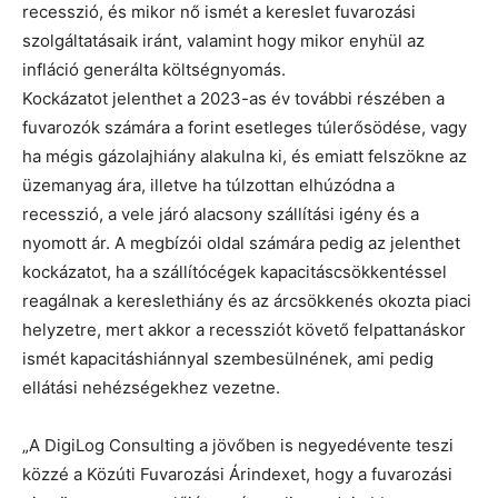
recesszió, és mikor nő ismét a kereslet fuvarozási
szolgáltatásaik iránt, valamint hogy mikor enyhül az
infláció generálta költségnyomás.
Kockázatot jelenthet a 2023-as év további részében a
fuvarozók számára a forint esetleges túlerősödése, vagy
ha mégis gázolajhiány alakulna ki, és emiatt felszökne az
üzemanyag ára, illetve ha túlzottan elhúzódna a
recesszió, a vele járó alacsony szállítási igény és a
nyomott ár. A megbízói oldal számára pedig az jelenthet
kockázatot, ha a szállítócégek kapacitáscsökkentéssel
reagálnak a kereslethiány és az árcsökkenés okozta piaci
helyzetre, mert akkor a recessziót követő felpattanáskor
ismét kapacitáshiánnyal szembesülnének, ami pedig
ellátási nehézségekhez vezetne.
„A DigiLog Consulting a jövőben is negyedévente teszi
közzé a Közúti Fuvarozási Árindexet, hogy a fuvarozási