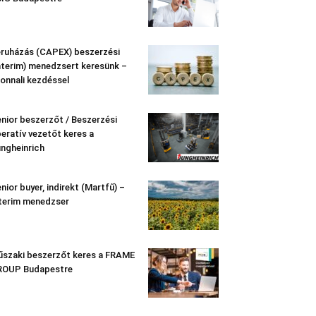
ruházás (CAPEX) beszerzési
nterim) menedzsert keresünk –
onnali kezdéssel
nior beszerzőt / Beszerzési
eratív vezetőt keres a
ngheinrich
nior buyer, indirekt (Martfű) –
terim menedzser
szaki beszerzőt keres a FRAME
ROUP Budapestre