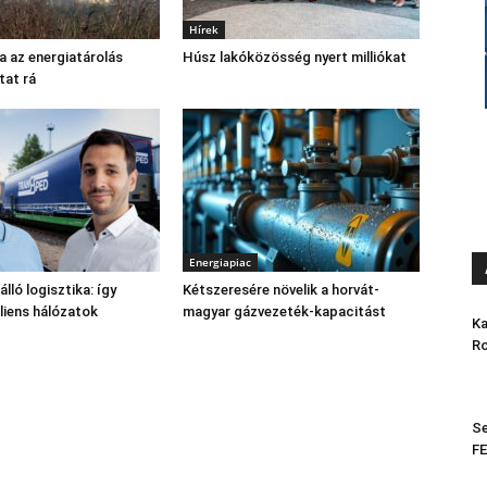
Hírek
sa az energiatárolás
Húsz lakóközösség nyert milliókat
tat rá
Energiapiac
lló logisztika: így
Kétszeresére növelik a horvát-
iliens hálózatok
magyar gázvezeték-kapacitást
Ka
Ro
Se
FE