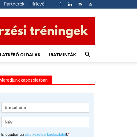
Partnerek
Hírlevél
LATKÉRŐ OLDALAK
IRATMINTÁK
Maradjunk kapcsolatban!
Elfogadom az
adatkezelési tájékoztatót
!:
*