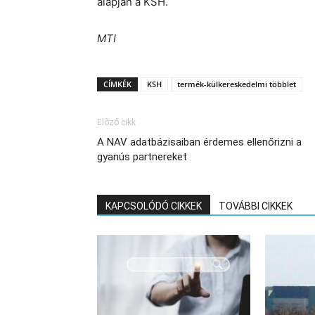
alapján a KSH.
MTI
CÍMKÉK
KSH
termék-külkereskedelmi többlet
Előző cikk
A NAV adatbázisaiban érdemes ellenőrizni a
gyanús partnereket
KAPCSOLÓDÓ CIKKEK
TOVÁBBI CIKKEK