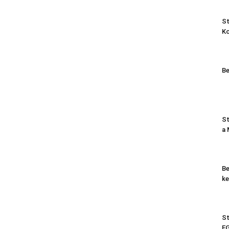
St
K
Be
St
a
Be
ke
St
EG