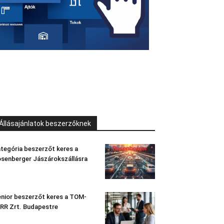
Állásajánlatok beszerzőknek
tegória beszerzőt keres a
senberger Jászárokszállásra
nior beszerzőt keres a TOM-
RR Zrt. Budapestre