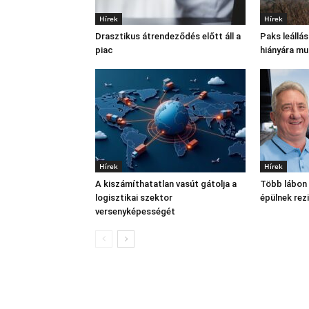
Hírek
Hírek
Drasztikus átrendeződés előtt áll a
Paks leállá
piac
hiányára mu
Hírek
Hírek
A kiszámíthatatlan vasút gátolja a
Több lábon á
logisztikai szektor
épülnek rez
versenyképességét