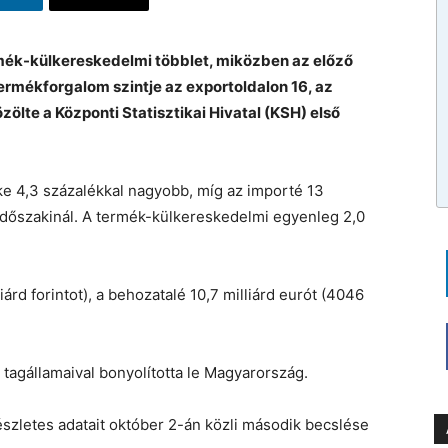
ermék-külkereskedelmi többlet, miközben az előző
ermékforgalom szintje az exportoldalon 16, az
zölte a Központi Statisztikai Hivatal (KSH) első
ke 4,3 százalékkal nagyobb, míg az importé 13
 időszakinál. A termék-külkereskedelmi egyenleg 2,0
liárd forintot), a behozatalé 10,7 milliárd eurót (4046
U tagállamaival bonyolította le Magyarország.
észletes adatait október 2-án közli második becslése