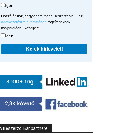
Igen.
Hozzájárulok, hogy adataimat a Beszerzés.hu - az
adatkezelési tájékoztatóban
rögzítetteknek
megfelelően - kezelje.:
*
Igen.
A Beszerzői Bár partnerei