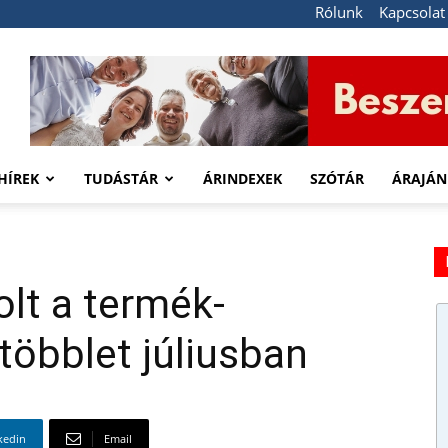
Rólunk
Kapcsolat
HÍREK
TUDÁSTÁR
ÁRINDEXEK
SZÓTÁR
ÁRAJÁN
olt a termék-
többlet júliusban
kedin
Email