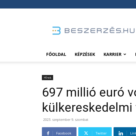
Beszerzés.hu
FŐOLDAL
KÉPZÉSEK
KARRIER
Hírek
697 millió euró v
külkereskedelmi 
2023. szeptember 9. szombat
Facebook
Twitter
Lin