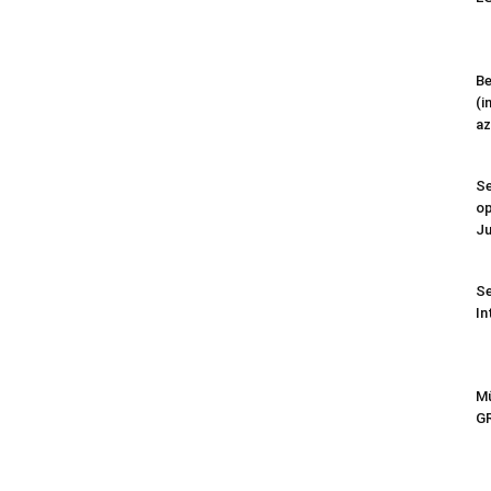
Be
(i
az
Se
op
Ju
Se
In
Mű
G