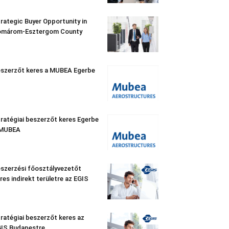
rategic Buyer Opportunity in
omárom-Esztergom County
szerzőt keres a MUBEA Egerbe
ratégiai beszerzőt keres Egerbe
 MUBEA
szerzési főosztályvezetőt
res indirekt területre az EGIS
ratégiai beszerzőt keres az
IS Budapestre