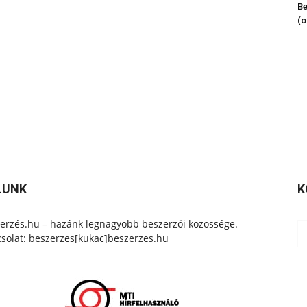
Be
(o
LUNK
K
erzés.hu – hazánk legnagyobb beszerzői közössége.
solat: beszerzes[kukac]beszerzes.hu