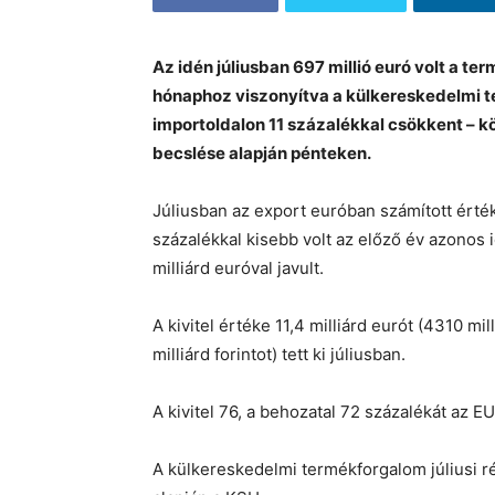
Az idén júliusban 697 millió euró volt a t
hónaphoz viszonyítva a külkereskedelmi t
importoldalon 11 százalékkal csökkent – kö
becslése alapján pénteken.
Júliusban az export euróban számított érté
százalékkal kisebb volt az előző év azonos
milliárd euróval javult.
A kivitel értéke 11,4 milliárd eurót (4310 mil
milliárd forintot) tett ki júliusban.
A kivitel 76, a behozatal 72 százalékát az E
A külkereskedelmi termékforgalom júliusi r