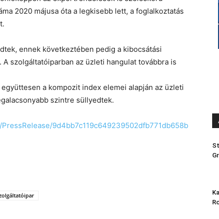
áma 2020 májusa óta a legkisebb lett, a foglalkoztatás
t.
dtek, ennek következtében pedig a kibocsátási
A szolgáltatóiparban az üzleti hangulat továbbra is
 együttesen a kompozit index elemei alapján az üzleti
galacsonyabb szintre süllyedtek.
me/PressRelease/9d4bb7c119c649239502dfb771db658b
St
Gr
Ka
zolgáltatóipar
Ro