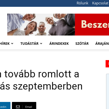
Rólunk
Kapcsolat
HÍREK
TUDÁSTÁR
ÁRINDEXEK
SZÓTÁR
ÁRAJÁN
tovább romlott a
itás szeptemberben
kedin
Email