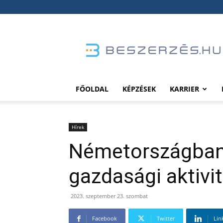
Beszerzés.hu
FŐOLDAL
KÉPZÉSEK
KARRIER
Hírek
Németországban 
gazdasági aktiv
2023. szeptember 23. szombat
Facebook
Twitter
Lin