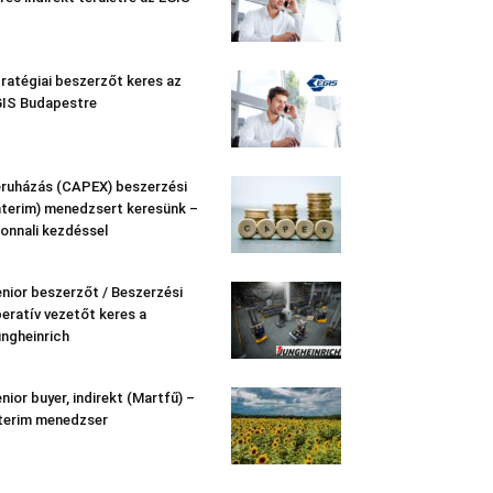
ratégiai beszerzőt keres az
IS Budapestre
ruházás (CAPEX) beszerzési
nterim) menedzsert keresünk –
onnali kezdéssel
nior beszerzőt / Beszerzési
eratív vezetőt keres a
ngheinrich
nior buyer, indirekt (Martfű) –
terim menedzser