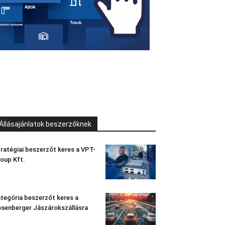
Állásajánlatok beszerzőknek
ratégiai beszerzőt keres a VPT-
oup Kft.
tegória beszerzőt keres a
senberger Jászárokszállásra