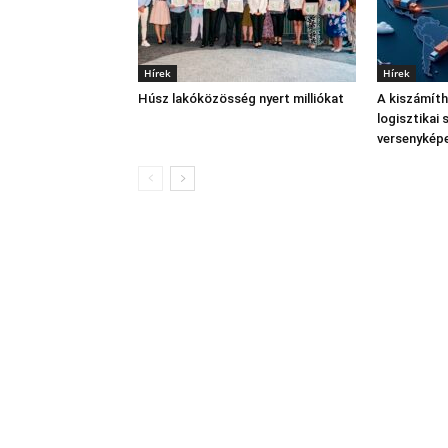
Hírek
Hírek
Húsz lakóközösség nyert milliókat
A kiszámíth
logisztikai 
versenykép