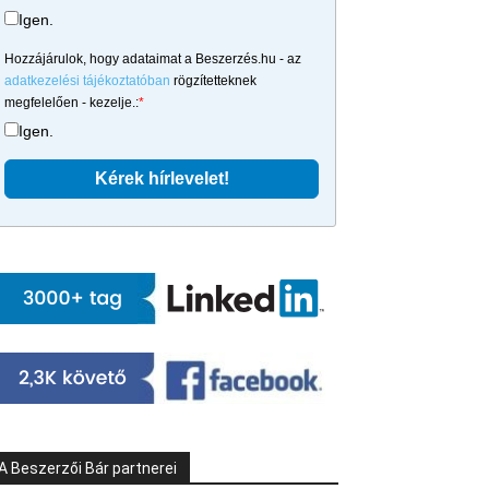
Igen.
Hozzájárulok, hogy adataimat a Beszerzés.hu - az
adatkezelési tájékoztatóban
rögzítetteknek
megfelelően - kezelje.:
*
Igen.
A Beszerzői Bár partnerei