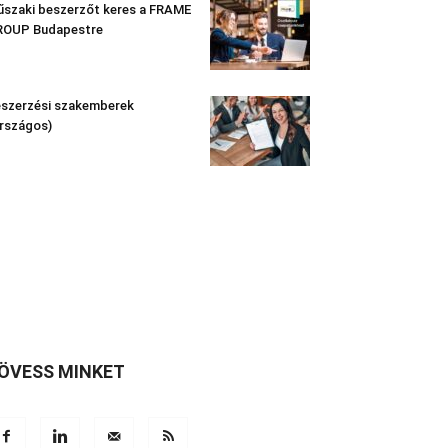
szaki beszerzőt keres a FRAME
ROUP Budapestre
szerzési szakemberek
rszágos)
ÖVESS MINKET