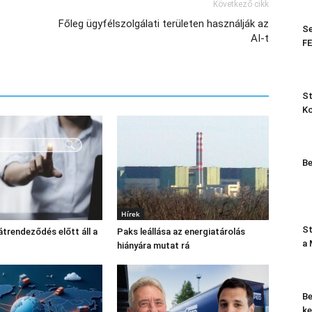
Következő cikk
Főleg ügyfélszolgálati területen használják az
Se
AI-t
FE
St
K
Be
Hírek
St
átrendeződés előtt áll a
Paks leállása az energiatárolás
a
hiányára mutat rá
Be
ke