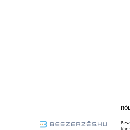
RÓ
Besz
Kapc