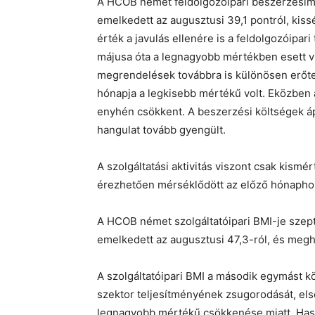
A HCOB német feldolgozóipari beszerzési
emelkedett az augusztusi 39,1 pontról, kiss
érték a javulás ellenére is a feldolgozóipar
májusa óta a legnagyobb mértékben esett vi
megrendelések továbbra is különösen erőte
hónapja a legkisebb mértékű volt. Eközben 
enyhén csökkent. A beszerzési költségek áp
hangulat tovább gyengült.
A szolgáltatási aktivitás viszont csak kis
érezhetően mérséklődött az előző hónapho
A HCOB német szolgáltatóipari BMI-je szept
emelkedett az augusztusi 47,3-ról, és megha
A szolgáltatóipari BMI a második egymást kö
szektor teljesítményének zsugorodását, el
legnagyobb mértékű csökkenése miatt. Has