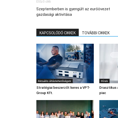
Előző cikk
Szeptemberben is gyengült az euróövezet
gazdasági aktivitása
KAPCSOLÓDÓ CIKKEK
TOVÁBBI CIKKEK
Aktuális álláslehetőségek
Hírek
Stratégiai beszerzőt keres a VPT-
Drasztikus 
Group Kft.
piac