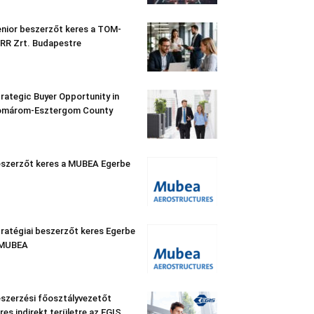
nior beszerzőt keres a TOM-
RR Zrt. Budapestre
rategic Buyer Opportunity in
omárom-Esztergom County
szerzőt keres a MUBEA Egerbe
ratégiai beszerzőt keres Egerbe
 MUBEA
szerzési főosztályvezetőt
res indirekt területre az EGIS