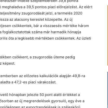
menedzser-indexe szeptemberben 39,8 pontra
é meghaladva a 39,5 pontos piaci előrejelzést. Az elért
i teljesítmény zsugorodását jelzi, a termelés 2020
ssza az alacsony kereslet közepette. Az új
ljesen csökkentek, bár a visszaesés mértéke három
a foglalkoztatottak száma már harmadik hónapja
rilis óta a legkisebb mértékben csökkentek. Az üzleti
mértékben csökkent, a zsugorodás üteme pedig
z képest.
emberben az előzetes kalkulációk alapján 49,8-ra
ladta a 47,2-es piaci várakozást.
vető hónapban jelezte 50 pont alatti értékkel a
sősorban az új megrendelések gyorsuló, egy éve a
onlóképpen az exportrendelések is széleskörű