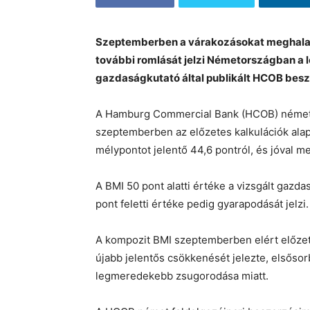
Szeptemberben a várakozásokat meghaladó
további romlását jelzi Németországban a l
gazdaságkutató által publikált HCOB bes
A Hamburg Commercial Bank (HCOB) németo
szeptemberben az előzetes kalkulációk ala
mélypontot jelentő 44,6 pontról, és jóval m
A BMI 50 pont alatti értéke a vizsgált gaz
pont feletti értéke pedig gyarapodását jelzi.
A kompozit BMI szeptemberben elért előze
újabb jelentős csökkenését jelezte, elsőso
legmeredekebb zsugorodása miatt.