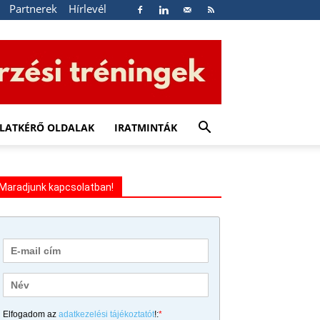
Partnerek
Hírlevél
LATKÉRŐ OLDALAK
IRATMINTÁK
Maradjunk kapcsolatban!
Elfogadom az
adatkezelési tájékoztatót
!:
*