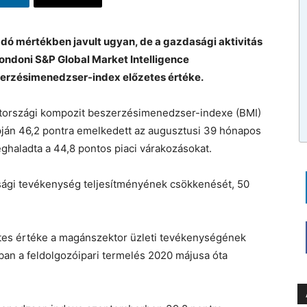
 mértékben javult ugyan, de a gazdasági aktivitás
ondoni S&P Global Market Intelligence
zerzésimenedzser-index előzetes értéke.
rszági kompozit beszerzésimenedzser-indexe (BMI)
pján 46,2 pontra emelkedett az augusztusi 39 hónapos
eghaladta a 44,8 pontos piaci várakozásokat.
dasági tevékenység teljesítményének csökkenését, 50
tes értéke a magánszektor üzleti tevékenységének
rban a feldolgozóipari termelés 2020 májusa óta