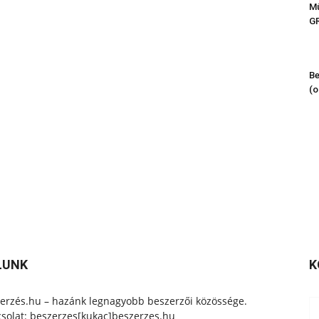
Mű
G
Be
(o
LUNK
K
erzés.hu – hazánk legnagyobb beszerzői közössége.
solat: beszerzes[kukac]beszerzes.hu