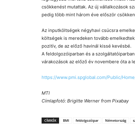
csökkenést mutattak. Az új vállalkozások sz
pedig több mint három éve először csökken
Az inputköltségek négyhavi csúcsra emelke
költségek is meredeken tovább emelkedtek. 
pozitív, de az előző havinál kissé kevésbé.
A feldolgozóiparban és a szolgáltatóiparban
várakozások az előző év novembere óta a le
https://www.pmi.spglobal.com/Public/Ho
MTI
Címlapfotó: Brigitte Werner from Pixabay
CÍMKÉK
BMI
feldolgozóipar
Németország
s