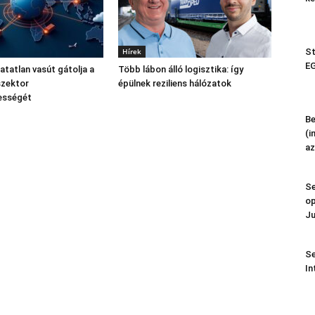
Hírek
St
EG
atatlan vasút gátolja a
Több lábon álló logisztika: így
szektor
épülnek reziliens hálózatok
ességét
Be
(i
az
Se
op
Ju
Se
In