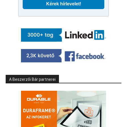
A Beszerzői Bár partnerei