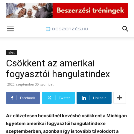
Hírek
Csökkent az amerikai
fogyasztói hangulatindex
2023. szeptember 30. szombat
Facebook
Twitter
Linkedin
Az előzetesen becsültnél kevésbé csökkent a Michigan
Egyetem amerikai fogyasztói hangulatindexe
szeptemberben, azonban így is tovább távolodott a