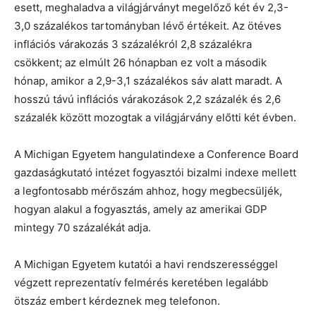
esett, meghaladva a világjárványt megelőző két év 2,3-
3,0 százalékos tartományban lévő értékeit. Az ötéves
inflációs várakozás 3 százalékról 2,8 százalékra
csökkent; az elmúlt 26 hónapban ez volt a második
hónap, amikor a 2,9-3,1 százalékos sáv alatt maradt. A
hosszú távú inflációs várakozások 2,2 százalék és 2,6
százalék között mozogtak a világjárvány előtti két évben.
A Michigan Egyetem hangulatindexe a Conference Board
gazdaságkutató intézet fogyasztói bizalmi indexe mellett
a legfontosabb mérőszám ahhoz, hogy megbecsüljék,
hogyan alakul a fogyasztás, amely az amerikai GDP
mintegy 70 százalékát adja.
A Michigan Egyetem kutatói a havi rendszerességgel
végzett reprezentatív felmérés keretében legalább
ötszáz embert kérdeznek meg telefonon.