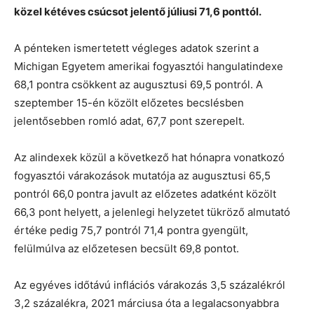
közel kétéves csúcsot jelentő júliusi 71,6 ponttól.
A pénteken ismertetett végleges adatok szerint a
Michigan Egyetem amerikai fogyasztói hangulatindexe
68,1 pontra csökkent az augusztusi 69,5 pontról. A
szeptember 15-én közölt előzetes becslésben
jelentősebben romló adat, 67,7 pont szerepelt.
Az alindexek közül a következő hat hónapra vonatkozó
fogyasztói várakozások mutatója az augusztusi 65,5
pontról 66,0 pontra javult az előzetes adatként közölt
66,3 pont helyett, a jelenlegi helyzetet tükröző almutató
értéke pedig 75,7 pontról 71,4 pontra gyengült,
felülmúlva az előzetesen becsült 69,8 pontot.
Az egyéves időtávú inflációs várakozás 3,5 százalékról
3,2 százalékra, 2021 márciusa óta a legalacsonyabbra