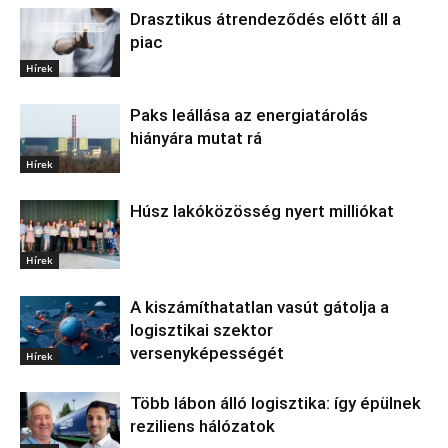
Drasztikus átrendeződés előtt áll a
piac
Hírek
Paks leállása az energiatárolás
hiányára mutat rá
Hírek
Húsz lakóközösség nyert milliókat
Hírek
A kiszámíthatatlan vasút gátolja a
logisztikai szektor
versenyképességét
Hírek
Több lábon álló logisztika: így épülnek
reziliens hálózatok