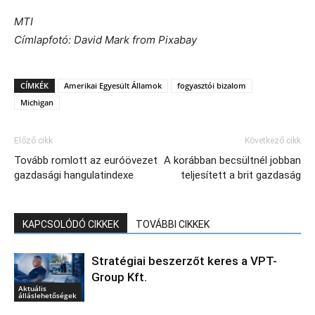
MTI
Címlapfotó: David Mark from Pixabay
CÍMKÉK
Amerikai Egyesült Államok
fogyasztói bizalom
Michigan
Előző cikk
Következő cikk
Tovább romlott az euróövezet
A korábban becsültnél jobban
gazdasági hangulatindexe
teljesített a brit gazdaság
KAPCSOLÓDÓ CIKKEK
TOVÁBBI CIKKEK
Stratégiai beszerzőt keres a VPT-
Group Kft.
Aktuális
álláslehetőségek