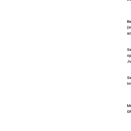
Be
(i
az
Se
op
Ju
Se
In
Mű
G