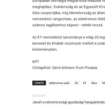
Európában Norvégia megtartotta második hel
meghajtású. Svédország és az Egyesült Királ
ötös csoportjába, míg Németország az állam
nemzetközi rangsorban, az elektromos töltő
számos tagállamhoz képest – tették hozzá.
Az EY nemzetközi tanulmánya a világ 20 leg
kereslet és kínálati viszonyok mellett a sza
közleményben.
MTI
Címlapfotó: Gerd Altmann from Pixabay
CÍMKÉK
elektromos-autó
EU
EY
Kína
U
Előző cikk
Javult a németországi gazdasági hangulatinde