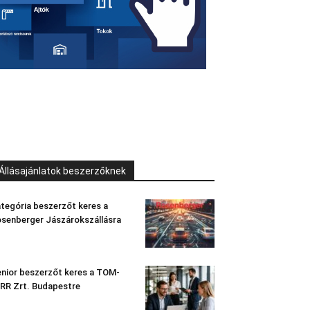
Állásajánlatok beszerzőknek
tegória beszerzőt keres a
senberger Jászárokszállásra
nior beszerzőt keres a TOM-
RR Zrt. Budapestre