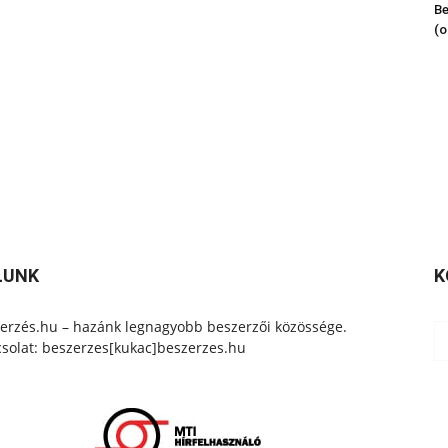
Be
(o
LUNK
K
erzés.hu – hazánk legnagyobb beszerzői közössége.
solat: beszerzes[kukac]beszerzes.hu