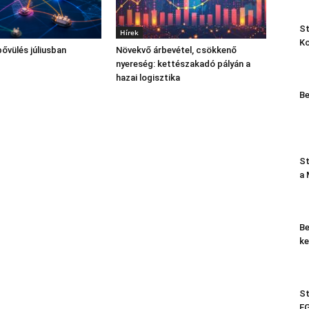
St
Hírek
K
bővülés júliusban
Növekvő árbevétel, csökkenő
nyereség: kettészakadó pályán a
hazai logisztika
Be
St
a
Be
ke
St
EG