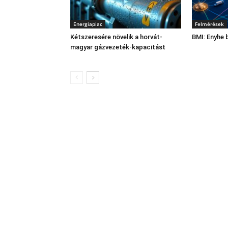
Energiapiac
Felmérések
Kétszeresére növelik a horvát-
BMI: Enyhe 
magyar gázvezeték-kapacitást