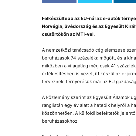
Felkészültebb az EU-nál az e-autók térnye
Norvégia, Svédország és az Egyesült Királ
csütörtökön az MTI-vel.
A nemzetközi tanácsadó cég elemzése szerin
beruházások 74 százaléka mögött, és a kína
miközben a világátlag még csak 41 százalék.
értékesítésben is vezet, itt készül az e-jár
terveznek, térnyerésük már az EU gazdasági 
A közlemény szerint az Egyesült Államok u
ranglistán egy év alatt a hetedik helyről a 
köszönhetően. A külföldi befektetők jelent
beruházásokhoz.