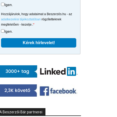
Igen.
Hozzájárulok, hogy adataimat a Beszerzés.hu - az
adatkezelési tájékoztatóban
rögzítetteknek
megfelelően - kezelje.:
*
Igen.
A Beszerzői Bár partnerei