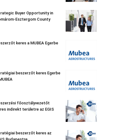
rategic Buyer Opportunity in
omárom-Esztergom County
szerzőt keres a MUBEA Egerbe
ratégiai beszerzőt keres Egerbe
 MUBEA
szerzési főosztályvezetőt
res indirekt területre az EGIS
ratégiai beszerzőt keres az
IS Budapestre