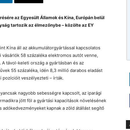
résére az Egyesült Államok és Kína, Európán belül
yság tartozik az élmezőnybe – közölte az EY
t Kína áll az akkumulátorgyártással kapcsolatos
i vásárlók 58 százaléka elektromos autót venne,
 A távol-keleti ország a gyártásban és az
művek 55 százaléka, idén 8,3 millió darabos eladást
pozícióit veszélyezteti – írták.
gyancsak nagyobb sebességre kapcsolt, az iparági
harmadikra jött föl a gyártási kapacitások növelésének
ős adókedvezményeket kapnak a zöld átállást segítő