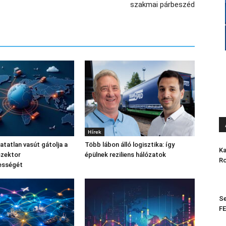
szakmai párbeszéd
Hírek
atatlan vasút gátolja a
Több lábon álló logisztika: így
Ka
szektor
épülnek reziliens hálózatok
Ro
ességét
Se
FE