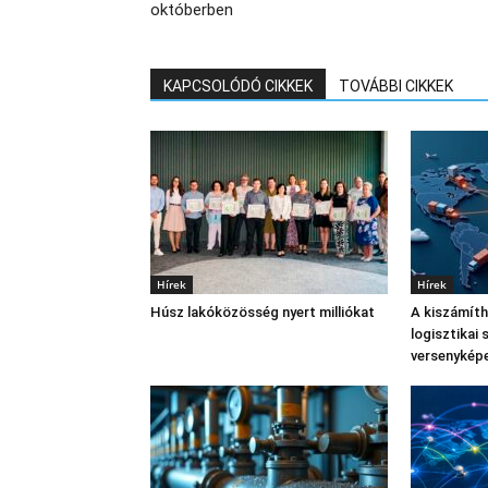
októberben
KAPCSOLÓDÓ CIKKEK
TOVÁBBI CIKKEK
Hírek
Hírek
Húsz lakóközösség nyert milliókat
A kiszámíth
logisztikai 
versenykép