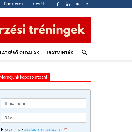
Partnerek
Hírlevél
LATKÉRŐ OLDALAK
IRATMINTÁK
Maradjunk kapcsolatban!
Elfogadom az
adatkezelési tájékoztatót
!:
*