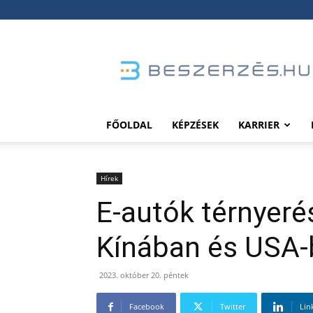
Beszerzés.hu
FŐOLDAL
KÉPZÉSEK
KARRIER
Hírek
E-autók térnyeré
Kínában és USA-
2023. október 20. péntek
Facebook
Twitter
Lin