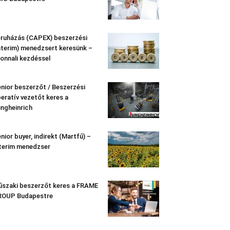
ruházás (CAPEX) beszerzési
nterim) menedzsert keresünk –
onnali kezdéssel
nior beszerzőt / Beszerzési
eratív vezetőt keres a
ngheinrich
nior buyer, indirekt (Martfű) –
terim menedzser
szaki beszerzőt keres a FRAME
ROUP Budapestre