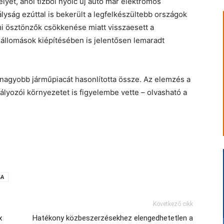
yét, ahol tízből nyolc új autó már elektromos
yság ezúttal is bekerült a legfelkészültebb országok
i ösztönzők csökkenése miatt visszaesett a
állomások kiépítésében is jelentősen lemaradt
nagyobb járműpiacát hasonlította össze. Az elemzés a
bályozói környezetet is figyelembe vette – olvasható a
SA
Következő cikk
x
Hatékony közbeszerzésekhez elengedhetetlen a