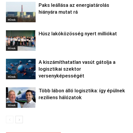
Paks leállása az energiatárolás
hiányára mutat rá
Hírek
Húsz lakóközösség nyert milliókat
Hírek
A kiszámíthatatlan vasút gátolja a
logisztikai szektor
versenyképességét
Hírek
Több lábon álló logisztika: így épülnek
reziliens hálózatok
Hírek