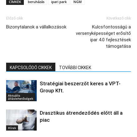
CÍMKÉK
beruházás
ipari park
NGM
Előző cikk
Következő cikk
Bizonytalanok a vállalkozások
Kulcsfontosságú a
versenyképességet erősítő
ipar 4.0 fejlesztések
támogatása
KAPCSOLÓDÓ CIKKEK
TOVÁBBI CIKKEK
Stratégiai beszerzőt keres a VPT-
Group Kft.
Aktuális
álláslehetőségek
Drasztikus átrendeződés előtt áll a
piac
Hírek