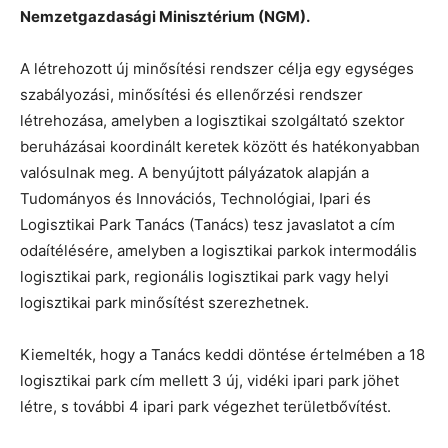
Nemzetgazdasági Minisztérium (NGM).
A létrehozott új minősítési rendszer célja egy egységes
szabályozási, minősítési és ellenőrzési rendszer
létrehozása, amelyben a logisztikai szolgáltató szektor
beruházásai koordinált keretek között és hatékonyabban
valósulnak meg. A benyújtott pályázatok alapján a
Tudományos és Innovációs, Technológiai, Ipari és
Logisztikai Park Tanács (Tanács) tesz javaslatot a cím
odaítélésére, amelyben a logisztikai parkok intermodális
logisztikai park, regionális logisztikai park vagy helyi
logisztikai park minősítést szerezhetnek.
Kiemelték, hogy a Tanács keddi döntése értelmében a 18
logisztikai park cím mellett 3 új, vidéki ipari park jöhet
létre, s további 4 ipari park végezhet területbővítést.