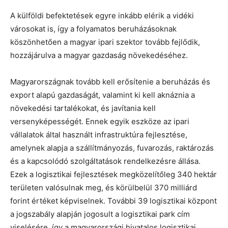
A külföldi befektetések egyre inkább elérik a vidéki
városokat is, így a folyamatos beruházásoknak
köszönhetően a magyar ipari szektor tovább fejlődik,
hozzájárulva a magyar gazdaság növekedéséhez.
Magyarországnak tovább kell erősítenie a beruházás és
export alapú gazdaságát, valamint ki kell aknáznia a
növekedési tartalékokat, és javítania kell
versenyképességét. Ennek egyik eszköze az ipari
vállalatok által használt infrastruktúra fejlesztése,
amelynek alapja a szállítmányozás, fuvarozás, raktározás
és a kapcsolódó szolgáltatások rendelkezésre állása.
Ezek a logisztikai fejlesztések megközelítőleg 340 hektár
területen valósulnak meg, és körülbelül 370 milliárd
forint értéket képviselnek. További 39 logisztikai központ
a jogszabály alapján jogosult a logisztikai park cím
viselésére, így a magyarországi hivatalos logisztikai