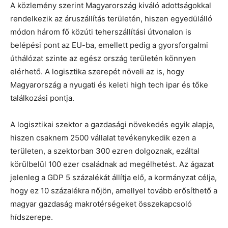
A közlemény szerint Magyarország kiváló adottságokkal
rendelkezik az áruszállítás területén, hiszen egyedülálló
módon három fő közúti teherszállítási útvonalon is
belépési pont az EU-ba, emellett pedig a gyorsforgalmi
úthálózat szinte az egész ország területén könnyen
elérhető. A logisztika szerepét növeli az is, hogy
Magyarország a nyugati és keleti high tech ipar és tőke
találkozási pontja.
A logisztikai szektor a gazdasági növekedés egyik alapja,
hiszen csaknem 2500 vállalat tevékenykedik ezen a
területen, a szektorban 300 ezren dolgoznak, ezáltal
körülbelül 100 ezer családnak ad megélhetést. Az ágazat
jelenleg a GDP 5 százalékát állítja elő, a kormányzat célja,
hogy ez 10 százalékra nőjön, amellyel tovább erősíthető a
magyar gazdaság makrotérségeket összekapcsoló
hídszerepe.