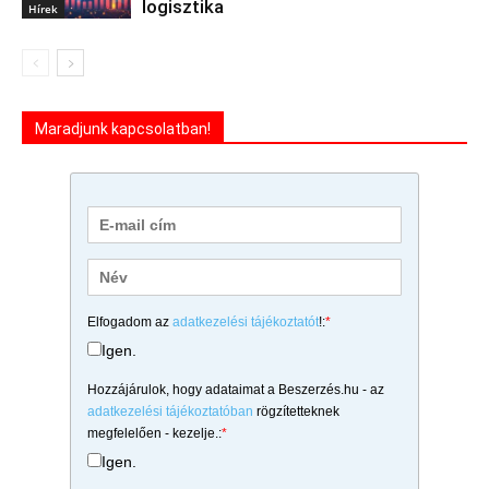
logisztika
Hírek
Maradjunk kapcsolatban!
Elfogadom az
adatkezelési tájékoztatót
!:
*
Igen.
Hozzájárulok, hogy adataimat a Beszerzés.hu - az
adatkezelési tájékoztatóban
rögzítetteknek
megfelelően - kezelje.:
*
Igen.