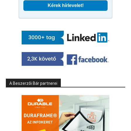
A Beszerzői Bár partnerei