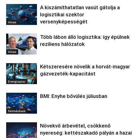
A kiszámíthatatlan vasút gátolja a
logisztikai szektor
versenyképességét
Hírek
Több lábon álló logisztika: így épülnek
reziliens hálózatok
Hírek
Kétszeresére növelik a horvát-magyar
gázvezeték-kapacitást
Energiapiac
BMI: Enyhe bővülés júliusban
Felmérések
Növekvő árbevétel, csökkenő
nyereség: kettészakadó pályán a hazai