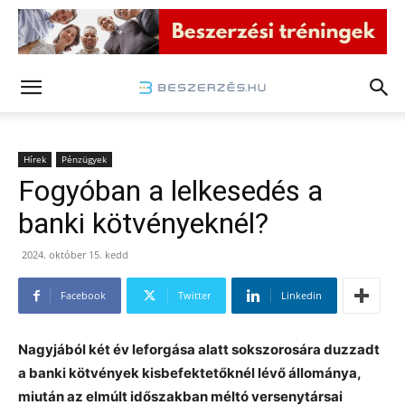
Hírek
Pénzügyek
Fogyóban a lelkesedés a
banki kötvényeknél?
2024. október 15. kedd
Facebook
Twitter
Linkedin
Nagyjából két év leforgása alatt sokszorosára duzzadt
a banki kötvények kisbefektetőknél lévő állománya,
miután az elmúlt időszakban méltó versenytársai