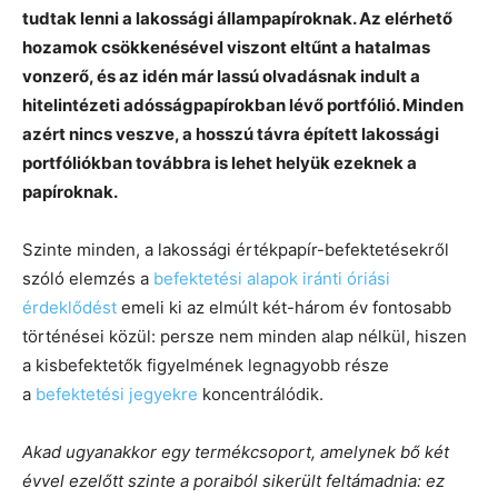
tudtak lenni a lakossági állampapíroknak. Az elérhető
hozamok csökkenésével viszont eltűnt a hatalmas
vonzerő, és az idén már lassú olvadásnak indult a
hitelintézeti adósságpapírokban lévő portfólió. Minden
azért nincs veszve, a hosszú távra épített lakossági
portfóliókban továbbra is lehet helyük ezeknek a
papíroknak.
Szinte minden, a lakossági értékpapír-befektetésekről
szóló elemzés a
befektetési alapok iránti óriási
érdeklődést
emeli ki az elmúlt két-három év fontosabb
történései közül: persze nem minden alap nélkül, hiszen
a kisbefektetők figyelmének legnagyobb része
a
befektetési jegyekre
koncentrálódik.
Akad ugyanakkor egy termékcsoport, amelynek bő két
évvel ezelőtt szinte a poraiból sikerült feltámadnia: ez