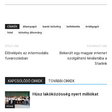
CÍMKÉK
állampapír
banki kötvény
befektetés
értékpapír
hitel
kötvény állomány
Előző cikk
Következő cikk
Előrelépés az intermodális
Bekerült egy magyar internet
fuvarozásban
szolgáltató kínálatába a
Starlink
KAPCSOLÓDÓ CIKKEK
TOVÁBBI CIKKEK
Húsz lakóközösség nyert milliókat
Hírek