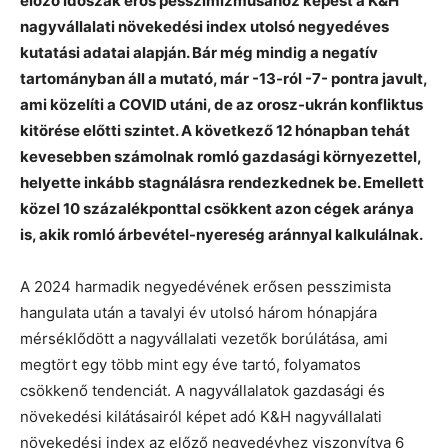
előző időszak erős pesszimizmusához képest a K&H
nagyvállalati növekedési index utolsó negyedéves
kutatási adatai alapján. Bár még mindig a negatív
tartományban áll a mutató, már -13-ról -7- pontra javult,
ami közelíti a COVID utáni, de az orosz-ukrán konfliktus
kitörése előtti szintet. A következő 12 hónapban tehát
kevesebben számolnak romló gazdasági környezettel,
helyette inkább stagnálásra rendezkednek be. Emellett
közel 10 százalékponttal csökkent azon cégek aránya
is, akik romló árbevétel-nyereség aránnyal kalkulálnak.
A 2024 harmadik negyedévének erősen pesszimista
hangulata után a tavalyi év utolsó három hónapjára
mérséklődött a nagyvállalati vezetők borúlátása, ami
megtört egy több mint egy éve tartó, folyamatos
csökkenő tendenciát. A nagyvállalatok gazdasági és
növekedési kilátásairól képet adó K&H nagyvállalati
növekedési index az előző negyedévhez viszonyítva 6