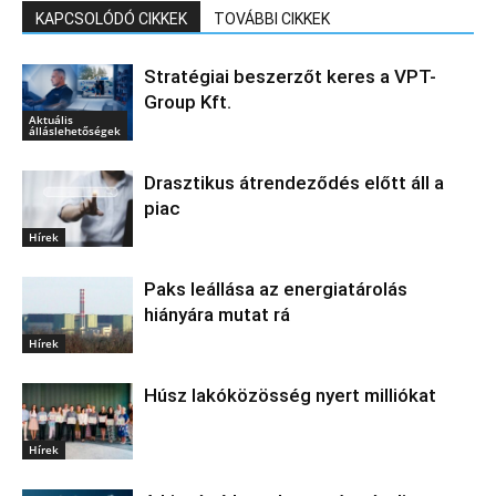
KAPCSOLÓDÓ CIKKEK
TOVÁBBI CIKKEK
Stratégiai beszerzőt keres a VPT-
Group Kft.
Aktuális
álláslehetőségek
Drasztikus átrendeződés előtt áll a
piac
Hírek
Paks leállása az energiatárolás
hiányára mutat rá
Hírek
Húsz lakóközösség nyert milliókat
Hírek