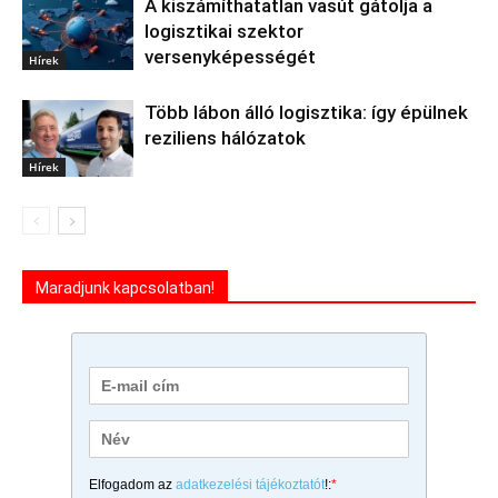
A kiszámíthatatlan vasút gátolja a
logisztikai szektor
versenyképességét
Hírek
Több lábon álló logisztika: így épülnek
reziliens hálózatok
Hírek
Maradjunk kapcsolatban!
Elfogadom az
adatkezelési tájékoztatót
!:
*