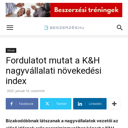
Hírek
Fordulatot mutat a K&H
nagyvállalati növekedési
index
2025. január 16. csütörtök
Facebook
Twitter
Linkedin
Bizakodóbbnak látszanak a nagyvállalatok vezetői az