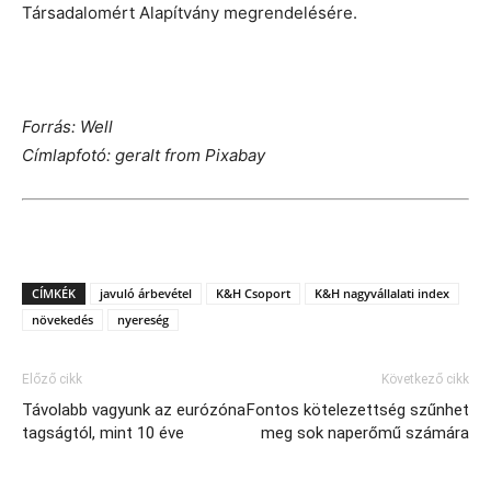
Társadalomért Alapítvány megrendelésére.
Forrás: Well
Címlapfotó: geralt from Pixabay
CÍMKÉK
javuló árbevétel
K&H Csoport
K&H nagyvállalati index
növekedés
nyereség
Előző cikk
Következő cikk
Távolabb vagyunk az eurózóna
Fontos kötelezettség szűnhet
tagságtól, mint 10 éve
meg sok naperőmű számára