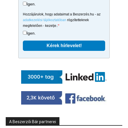
Igen.
Hozzájárulok, hogy adataimat a Beszerzés.hu - az
adatkezelési tájékoztatóban
rögzítetteknek
megfelelően - kezelje.:
*
Igen.
A Beszerzői Bár partnerei