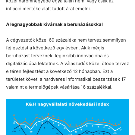
közel háromnegyede egyáltalán nem, vagy csak az
infláció mértéke alatt tudott árat emelni.
A legnagyobbak kivárnak a beruházásokkal
A cégvezetők közel 60 százaléka nem tervez semmilyen
fejlesztést a következő egy évben. Akik mégis
beruházást terveznek, leginkább innovációba és
digitalizációba fektetnek. A válaszadók közel ötöde tervez
e téren fejlesztést a következő 12 hónapban. Ezt a
területet követi a hardveres informatikai beszerzések 17,
valamint a termelőgépek vásárlása 16 százalékkal.