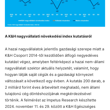
A K&H nagyvállalati növekedési index kutatásról
A hazai nagyvállalatok jelentős gazdasági szerepe miatt a
K&H Csoport 2014-től kezdődően átfogó negyedéves
kutatást végez, amelyben feltérképezi a hazai nem-állami
nagyvállalati szektor aktuális helyzetét, valamint, hogy
hogyan látják saját cégük és a gazdasági környezet
változásait a következő egy évben. A kutatás 200 darab, a
2 milliárd forint éves árbevételt meghaladó, nem állami
tulajdonú cég döntéshozójának megkérdezésével
történik. A felmérést az Impetus Research készítette
2024. november 11. és 29. között a K&H Egészséges