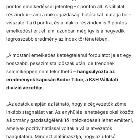
pontos emelkedéssel jelenleg -7 ponton áll. A vállalati
részindex – ami a mikrogazdasági hatásokat mutatja be –
visszatért a 0 pontra, és a makro részindex is 9 pontos
emelkedést ért el, ami azonban még így is a negyedik
legrosszabb eredmény az index történetében.
„A mostani emelkedés kétségtelenül fordulatot jelez egy
hosszabb, pesszimista időszak után, de trendnek
semmiképpen nem tekinthető –
hangsúlyozta az
eredmények kapcsán Bodor Tibor, a K&H Vállalati
divízió vezetője.
„Az adatok alapján az látható, hogy a cégvezetők zöme
inkább stagnálást vár. Az enyhülés lehetséges okai között
a kormány gazdaságélénkítő intézkedéseit lehet említeni,
amelyek pozitív hatással voltak a vállalatvezetők
hangulatára. Mindezt alátámasztja, hogy az utolsó