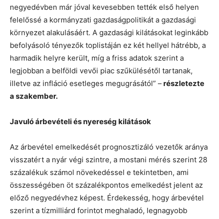
negyedévben már jóval kevesebben tették első helyen
felelőssé a kormányzati gazdaságpolitikát a gazdasági
környezet alakulásáért. A gazdasági kilátásokat leginkább
befolyásoló tényezők toplistáján ez két hellyel hátrébb, a
harmadik helyre került, míg a friss adatok szerint a
legjobban a belföldi vevői piac szűkülésétől tartanak,
illetve az infláció esetleges megugrásától” –
részletezte
a szakember.
Javuló árbevételi és nyereség kilátások
Az árbevétel emelkedését prognosztizáló vezetők aránya
visszatért a nyár végi szintre, a mostani mérés szerint 28
százalékuk számol növekedéssel e tekintetben, ami
összességében öt százalékpontos emelkedést jelent az
előző negyedévhez képest. Érdekesség, hogy árbevétel
szerint a tízmilliárd forintot meghaladó, legnagyobb