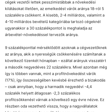
cégek vezetői lettek pesszimistábbak a növekedési
kilátásokat illetően, az emelkedést várók aránya 18-ról 5
százalékra csökkent. A kisebb, 2-4 milliárdos, valamint a
4-10 milliárdos bevételű kategóriába tartozó cégeknél
ugyanakkor a 30 százalékpontot is meghaladja az
árbevétel-növekedéssel tervezők aránya.
9 százalékponttal mérséklődött azoknak a cégvezetőknek
az aránya, akik a nyereségük csökkenésére számítanak a
következő tizenkét hónapban – ezáltal arányuk visszatért
a második negyedéves 22 százalékra. Mivel azonban még
így is többen vannak, mint a profitnövekedést várók
(17%), így összességében kevésbé érezhető a bizakodás
– csak annyiban, hogy a harmadik negyedévi -4,4
százalék helyett átlagosan -2,3 százalékos
profitcsökkenést várnak a következő egy évre nézve. Ez
részben oda vezethető vissza, hogy a nagyvállalatok