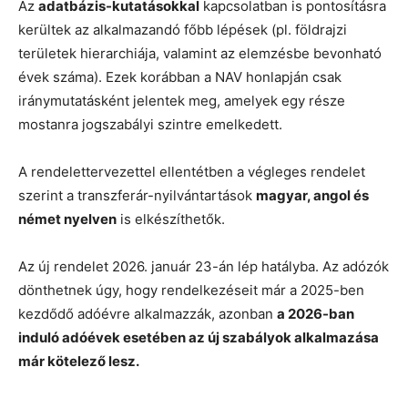
Az
adatbázis-kutatásokkal
kapcsolatban is pontosításra
kerültek az alkalmazandó főbb lépések (pl. földrajzi
területek hierarchiája, valamint az elemzésbe bevonható
évek száma). Ezek korábban a NAV honlapján csak
iránymutatásként jelentek meg, amelyek egy része
mostanra jogszabályi szintre emelkedett.
A rendelettervezettel ellentétben a végleges rendelet
szerint a transzferár-nyilvántartások
magyar, angol és
német nyelven
is elkészíthetők.
Az új rendelet 2026. január 23-án lép hatályba. Az adózók
dönthetnek úgy, hogy rendelkezéseit már a 2025-ben
kezdődő adóévre alkalmazzák, azonban
a 2026-ban
induló adóévek esetében az új szabályok alkalmazása
már kötelező lesz.