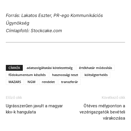
Forrás: Lakatos Eszter, PR-ego Kommunikációs
Ügynökség
Címlapfotó: Stockcake.com
CÍMKÉK
adatszolgáltatási kötelezettség
értékhatár módosítás
fődokumentum készítés
hasznossági teszt
költségterhelés
MAZARS
NGM
rendelet
transzferár
Előző cikk
Következő cikk
Ugrásszerűen javult a magyar
Ötéves mélyponton a
kkv-k hangulata
vezérigazgatók bevételi
várakozása