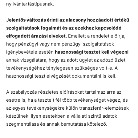
nyilvántartástípusnak.
Jelentős változás érinti az alacsony hozzáadott értékű
szolgáltatások fogalmát és az ezekhez kapcsolódó
elfogadott árazási elveket.
Emellett a rendelet előírja,
hogy pénzügyi vagy nem pénzügyi szolgáltatások
igénybevétele esetén
hasznossági tesztet kell végezni
annak vizsgálatára, hogy az adott ügylet az adózó üzleti
tevékenységéhez ténylegesen szükséges volt-e. A
hasznossági teszt elvégzését dokumentálni is kell.
A szabályozás részletes előírásokat tartalmaz arra az
esetre is, ha a tesztelt fél több tevékenységet végez, és
az egyes tevékenységekre külön transzferár-elemzések
készülnek. Ilyen esetekben a vállalati szintű adatok
szegmentálása és annak bemutatása kötelező.