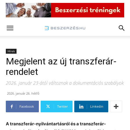
Hírek
Megjelent az új transzferár-
rendelet
2026. január 23-ától változnak a dokumentációs szabályok
2026. január 26. hétfő
Facebook
Twitter
Linkedin
A transzferár-nyilvántartásról és a transzferár-