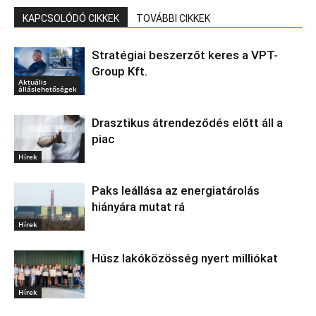
KAPCSOLÓDÓ CIKKEK
TOVÁBBI CIKKEK
Stratégiai beszerzőt keres a VPT-
Group Kft.
Aktuális
álláslehetőségek
Drasztikus átrendeződés előtt áll a
piac
Hírek
Paks leállása az energiatárolás
hiányára mutat rá
Hírek
Húsz lakóközösség nyert milliókat
Hírek