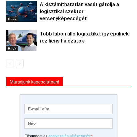
A kiszámíthatatlan vasút gátolja a
logisztikai szektor
versenyképességét
Hírek
Több lábon álló logisztika: így épülnek
reziliens hálózatok
Hírek
Maradjunk kapcsolatban!
Elfogadom az
adatkezelési tájékoztatót
!:
*