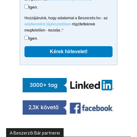
Igen.
Hozzájárulok, hogy adataimat a Beszerzés.hu - az
adatkezelési tájékoztatóban
rögzítetteknek
megfelelően - kezelje.:
*
Igen.
A Beszerzői Bár partnerei