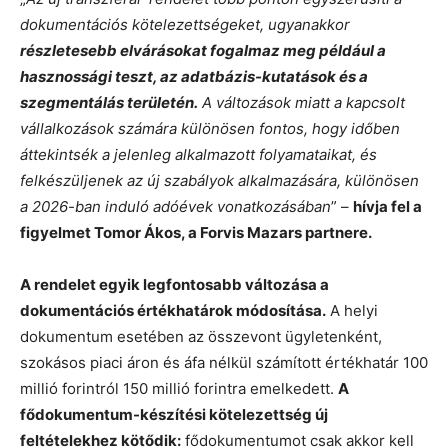
dokumentációs kötelezettségeket, ugyanakkor
részletesebb elvárásokat fogalmaz meg például a
hasznossági teszt, az adatbázis-kutatások és a
szegmentálás területén.
A változások miatt a kapcsolt
vállalkozások számára különösen fontos, hogy időben
áttekintsék a jelenleg alkalmazott folyamataikat, és
felkészüljenek az új szabályok alkalmazására, különösen
a 2026-ban induló adóévek vonatkozásában
” –
hívja fel a
figyelmet Tomor Ákos, a Forvis Mazars partnere.
A rendelet egyik legfontosabb változása a
dokumentációs értékhatárok módosítása.
A helyi
dokumentum esetében az összevont ügyletenként,
szokásos piaci áron és áfa nélkül számított értékhatár 100
millió forintról 150 millió forintra emelkedett.
A
fődokumentum-készítési kötelezettség új
feltételekhez kötődik:
fődokumentumot csak akkor kell