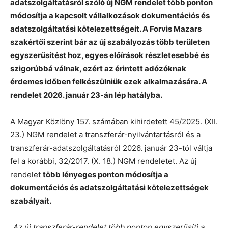
adatszolgáltatásról szóló új NGM rendelet több ponton
módosítja a kapcsolt vállalkozások dokumentációs és
adatszolgáltatási kötelezettségeit. A Forvis Mazars
szakértői szerint bár az új szabályozás több területen
egyszerűsítést hoz, egyes előírások részletesebbé és
szigorúbbá válnak, ezért az érintett adózóknak
érdemes időben felkészülniük ezek alkalmazására. A
rendelet 2026. január 23-án lép hatályba.
A Magyar Közlöny 157. számában kihirdetett 45/2025. (XII.
23.) NGM rendelet a transzferár-nyilvántartásról és a
transzferár-adatszolgáltatásról 2026. január 23-tól váltja
fel a korábbi, 32/2017. (X. 18.) NGM rendeletet. Az új
rendelet
több lényeges ponton módosítja a
dokumentációs és adatszolgáltatási kötelezettségek
szabályait.
„
Az új transzferár-rendelet több ponton egyszerűsíti a