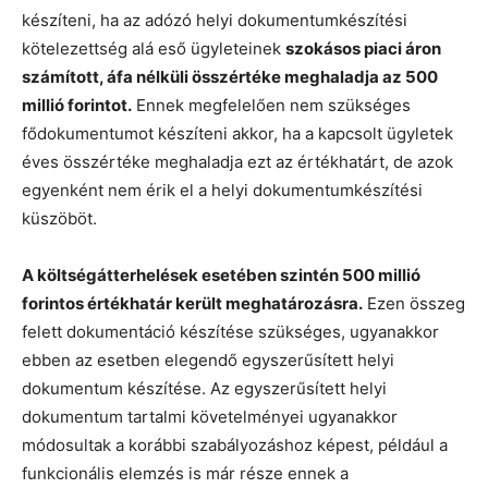
készíteni, ha az adózó helyi dokumentumkészítési
kötelezettség alá eső ügyleteinek
szokásos piaci áron
számított, áfa nélküli összértéke meghaladja az 500
millió forintot.
Ennek megfelelően nem szükséges
fődokumentumot készíteni akkor, ha a kapcsolt ügyletek
éves összértéke meghaladja ezt az értékhatárt, de azok
egyenként nem érik el a helyi dokumentumkészítési
küszöböt.
A költségátterhelések esetében szintén 500 millió
forintos értékhatár került meghatározásra.
Ezen összeg
felett dokumentáció készítése szükséges, ugyanakkor
ebben az esetben elegendő egyszerűsített helyi
dokumentum készítése. Az egyszerűsített helyi
dokumentum tartalmi követelményei ugyanakkor
módosultak a korábbi szabályozáshoz képest, például a
funkcionális elemzés is már része ennek a