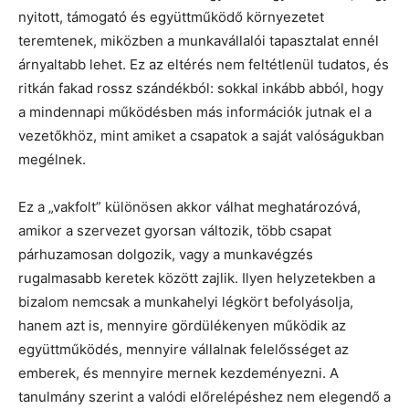
nyitott, támogató és együttműködő környezetet
teremtenek, miközben a munkavállalói tapasztalat ennél
árnyaltabb lehet. Ez az eltérés nem feltétlenül tudatos, és
ritkán fakad rossz szándékból: sokkal inkább abból, hogy
a mindennapi működésben más információk jutnak el a
vezetőkhöz, mint amiket a csapatok a saját valóságukban
megélnek.
Ez a „vakfolt” különösen akkor válhat meghatározóvá,
amikor a szervezet gyorsan változik, több csapat
párhuzamosan dolgozik, vagy a munkavégzés
rugalmasabb keretek között zajlik. Ilyen helyzetekben a
bizalom nemcsak a munkahelyi légkört befolyásolja,
hanem azt is, mennyire gördülékenyen működik az
együttműködés, mennyire vállalnak felelősséget az
emberek, és mennyire mernek kezdeményezni. A
tanulmány szerint a valódi előrelépéshez nem elegendő a