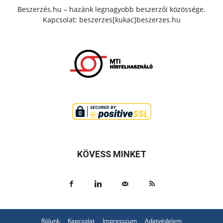
Beszerzés.hu – hazánk legnagyobb beszerzői közössége.
Kapcsolat: beszerzes[kukac]beszerzes.hu
KÖVESS MINKET
Rólunk
Kapcsolat
Impresszum
Adatvédelem