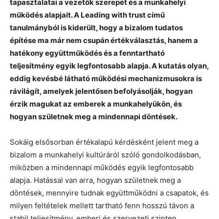
tapasztalatai a vezetők szerepét és a munkahelyi
működés alapjait. A Leading with trust című
tanulmányból is kiderült, hogy a bizalom tudatos
építése ma már nem csupán értékválasztás, hanem a
hatékony együttműködés és a fenntartható
teljesítmény egyik legfontosabb alapja. A kutatás olyan,
eddig kevésbé látható működési mechanizmusokra is
rávilágít, amelyek jelentősen befolyásolják, hogyan
érzik magukat az emberek a munkahelyükön, és
hogyan születnek meg a mindennapi döntések.
Sokáig elsősorban értékalapú kérdésként jelent meg a
bizalom a munkahelyi kultúráról szóló gondolkodásban,
miközben a mindennapi működés egyik legfontosabb
alapja. Hatással van arra, hogyan születnek meg a
döntések, mennyire tudnak együttműködni a csapatok, és
milyen feltételek mellett tartható fenn hosszú távon a
stabil teljesítmény, emberi és szervezeti szinten