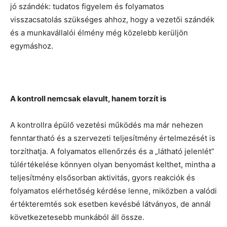
jó szándék: tudatos figyelem és folyamatos
visszacsatolás szükséges ahhoz, hogy a vezetői szándék
és a munkavállalói élmény még közelebb kerüljön
egymáshoz.
A kontroll nemcsak elavult, hanem torzít is
A kontrollra épülő vezetési működés ma már nehezen
fenntartható és a szervezeti teljesítmény értelmezését is
torzíthatja. A folyamatos ellenőrzés és a „látható jelenlét”
túlértékelése könnyen olyan benyomást kelthet, mintha a
teljesítmény elsősorban aktivitás, gyors reakciók és
folyamatos elérhetőség kérdése lenne, miközben a valódi
értékteremtés sok esetben kevésbé látványos, de annál
következetesebb munkából áll össze.