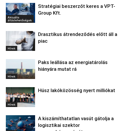
Stratégiai beszerzőt keres a VPT-
Group Kft.
Aktuális
álláslehetőségek
Drasztikus átrendeződés előtt áll a
piac
Hírek
Paks leállása az energiatárolás
hiányára mutat rá
Hírek
Húsz lakóközösség nyert milliókat
Hírek
A kiszámíthatatlan vasút gátolja a
logisztikai szektor