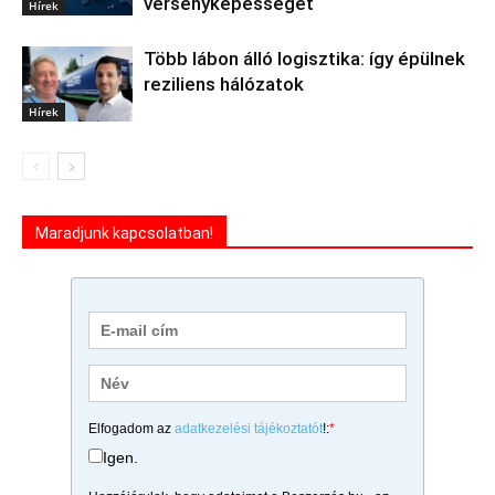
versenyképességét
Hírek
Több lábon álló logisztika: így épülnek
reziliens hálózatok
Hírek
Maradjunk kapcsolatban!
Elfogadom az
adatkezelési tájékoztatót
!:
*
Igen.