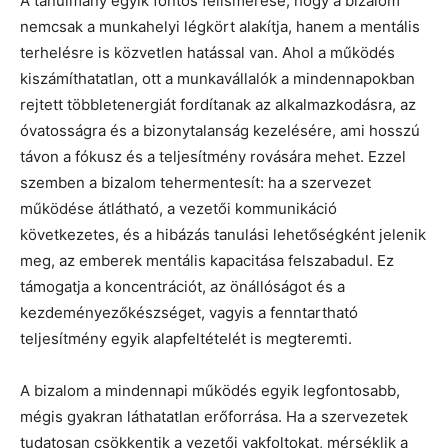
A tanulmány egyik fontos felismerése, hogy a bizalom
nemcsak a munkahelyi légkört alakítja, hanem a mentális
terhelésre is közvetlen hatással van. Ahol a működés
kiszámíthatatlan, ott a munkavállalók a mindennapokban
rejtett többletenergiát fordítanak az alkalmazkodásra, az
óvatosságra és a bizonytalanság kezelésére, ami hosszú
távon a fókusz és a teljesítmény rovására mehet. Ezzel
szemben a bizalom tehermentesít: ha a szervezet
működése átlátható, a vezetői kommunikáció
következetes, és a hibázás tanulási lehetőségként jelenik
meg, az emberek mentális kapacitása felszabadul. Ez
támogatja a koncentrációt, az önállóságot és a
kezdeményezőkészséget, vagyis a fenntartható
teljesítmény egyik alapfeltételét is megteremti.
A bizalom a mindennapi működés egyik legfontosabb,
mégis gyakran láthatatlan erőforrása. Ha a szervezetek
tudatosan csökkentik a vezetői vakfoltokat, mérséklik a