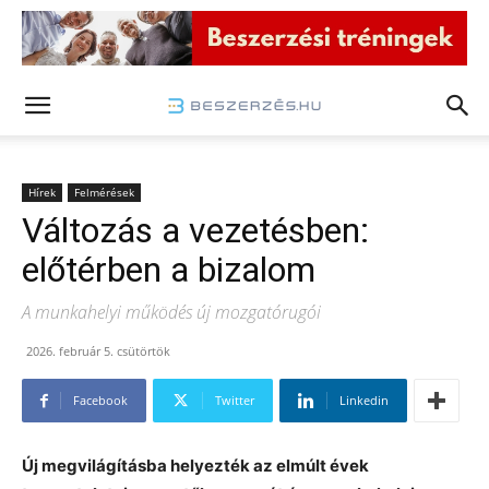
Hírek
Felmérések
Változás a vezetésben:
előtérben a bizalom
A munkahelyi működés új mozgatórugói
2026. február 5. csütörtök
Facebook
Twitter
Linkedin
Új megvilágításba helyezték az elmúlt évek