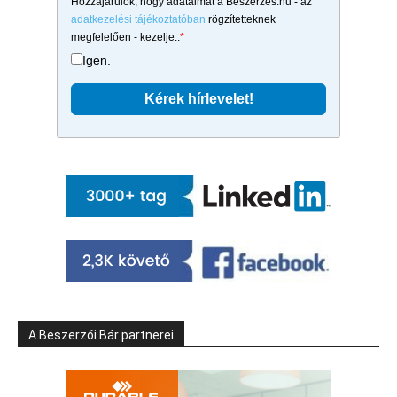
Hozzájárulok, hogy adataimat a Beszerzés.hu - az
adatkezelési tájékoztatóban
rögzítetteknek
megfelelően - kezelje.:
*
Igen.
A Beszerzői Bár partnerei