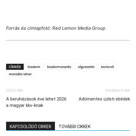
Forrás és címlapfotó: Red Lemon Media Group
CÍMKÉK
bizalom
bizalomvesztés
cégvezetés
kontroll
mentális teher
Előző cikk
Következő cikk
A beruházások éve lehet 2026
Adómentes üzleti ebédek
a magyar kkv-knak
KAPCSOLÓDÓ CIKKEK
TOVÁBBI CIKKEK