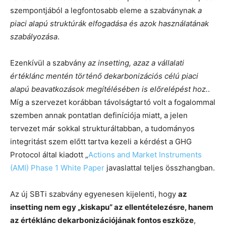
szempontjából a legfontosabb eleme a szabványnak
a
piaci alapú struktúrák elfogadása és azok használatának
szabályozása
.
Ezenkívül a szabvány
az insetting, azaz a vállalati
értéklánc mentén történő dekarbonizációs célú piaci
alapú beavatkozások megítélésében is előrelépést hoz.
.
Míg a szervezet korábban távolságtartó volt a fogalommal
szemben annak pontatlan definíciója miatt, a jelen
tervezet már sokkal strukturáltabban, a tudományos
integritást szem előtt tartva kezeli a kérdést a GHG
Protocol által kiadott „
Actions and Market Instruments
(AMI) Phase 1 White Paper
javaslattal teljes összhangban.
Az új SBTi szabvány egyenesen kijelenti, hogy
az
insetting nem egy „kiskapu” az ellentételezésre, hanem
az értéklánc dekarbonizációjának fontos eszköze
,