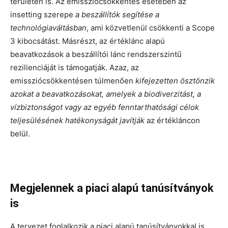
területen is. Az emissziócsökkentés esetében az
insetting szerepe
a beszállítók segítése a
technológiaváltásban
, ami közvetlenül csökkenti a Scope
3 kibocsátást. Másrészt, az értéklánc alapú
beavatkozások a beszállítói lánc rendszerszintű
rezilienciáját is támogatják. Azaz, az
emissziócsökkentésen túlmenően
kifejezetten ösztönzik
azokat a beavatkozásokat, amelyek a biodiverzitást, a
vízbiztonságot vagy az egyéb fenntarthatósági célok
teljesülésének hatékonyságát javítják
az értékláncon
belül.
Megjelennek a piaci alapú tanúsítványok
is
A tervezet foglalkozik a piaci alapú tanúsítványokkal is.