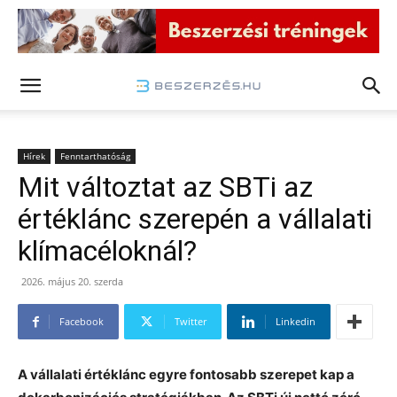
Hírek
Fenntarthatóság
Mit változtat az SBTi az
értéklánc szerepén a vállalati
klímacéloknál?
2026. május 20. szerda
Facebook
Twitter
Linkedin
A vállalati értéklánc egyre fontosabb szerepet kap a