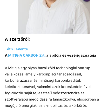
A szerzőről:
Tóth Levente
A
MITIGIA CARBON Zrt.
alapítója és vezérigazgatója
A Mitigia egy olyan hazai zöld technológiai startup
vállalkozás, amely karbonpiaci tanácsadással,
karbonárazással és minőségi karbonkreditek
keletkeztetésével, valamint azok kereskedelmével
foglalkozik saját fejlesztésű módszertanaira és
szoftveralapú megoldásaira támaszkodva, elsősorban a
megújuló energiák, az e-mobilitás és a körkörös