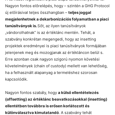
Nagyon fontos előrelépés, hogy – szintén a GHG Protocol
új előírásival teljes összhangban –
teljes joggal
megjelenhetnek a dekarbonizációs folyamatban a piaci
tanúsítványok is.
Sőt, az ilyen tanúsítványok
„vándorolhatnak” is az értéklánc mentén. Tehát, a
szabvány konkrétan megengedi, hogy az insetting
projektek eredményei is piaci tanúsítványok formájában
jelenjenek meg és mozogjanak az értékláncon belül s.
Erre azonban csak nagyon szigorú nyomon követési
követelmények (chain of custody) mellett van lehetőség,
ha a felhasznált alapanyag a termeléshez szorosan
kapcsolódik.
Nagyon fontos szabály, hogy
a külső ellentételezés
(offsetting) az értéklánc beavatkozásokkal (insetting)
ellentétben továbbra is erősen korlátozott és
különválasztva kimutatandó
. A szabvány tehát