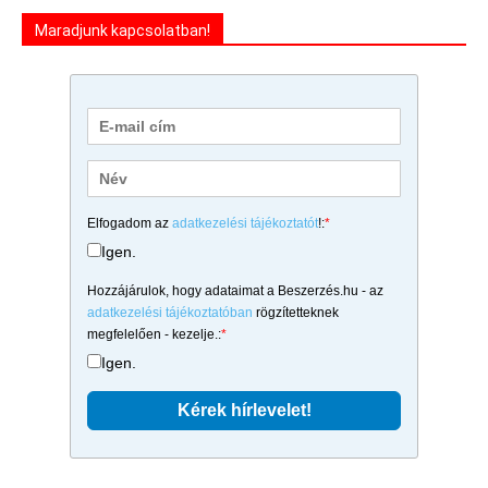
Maradjunk kapcsolatban!
Elfogadom az
adatkezelési tájékoztatót
!:
*
Igen.
Hozzájárulok, hogy adataimat a Beszerzés.hu - az
adatkezelési tájékoztatóban
rögzítetteknek
megfelelően - kezelje.:
*
Igen.