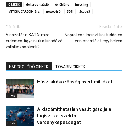
CÍMKÉK
dekarbonizáció
értéklánc
insetting
MITIGIA CARBON Zrt.
nettózéró
SBTi
Scope3
Előző cikk
Következő cikk
Visszatér a KATA: mire
Naprakész logisztikai tudás és
érdemes figyelniük a kisadózó
Lean szemlélet egy helyen
vállalkozásoknak?
KAPCSOLÓDÓ CIKKEK
TOVÁBBI CIKKEK
Húsz lakóközösség nyert milliókat
Hírek
A kiszámíthatatlan vasút gátolja a
logisztikai szektor
versenyképességét
Hírek