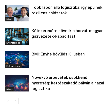
Több lábon álló logisztika: így épülnek
reziliens hálózatok
Hírek
Kétszeresére növelik a horvát-magyar
gázvezeték-kapacitást
Energiapiac
BMI: Enyhe bővülés júliusban
Felmérések
Növekvő árbevétel, csökkenő
nyereség: kettészakadó pályán a hazai
logisztika
Hírek