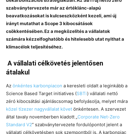
dekarbonizációs stratégiákban. Az SBTi új nettó zéró
szabványtervezete már az értéklánc-alapú
beavatkozásokat is kulcseszközként kezeli, ami új
irányt mutathat a Scope 3 kibocsátások
csökkentésében. Ez a megközelítés a vállalatok
számára kézzelfoghatóbb és hitelesebb utat nyithat a
klímacélok teljesítéséhez.
A vállalati célkövetés jelentősen
átalakul
Az
önkéntes karbonpiacon
a keresleti oldalt a leginkább a
Science Based Target initiatives (
SBTi
) vállalati nettó
zéró kibocsátási ajánláscsomag befolyásolja, melyet mára
közel tízezer nagyvállalat követ
önkéntesen. A szervezet
által tavaly novemberben kiadott „
Corporate Net-Zero
Standard V2
” szabványtervezete fordulópontot jelent a
vállalati célkövetésben sok szempontból is. A karbonpiac