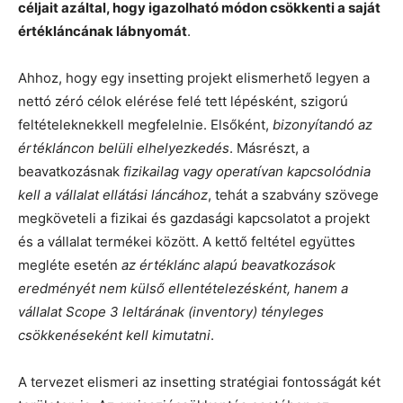
céljait azáltal, hogy igazolható módon csökkenti a saját
értékláncának lábnyomát
.
Ahhoz, hogy egy insetting projekt elismerhető legyen a
nettó zéró célok elérése felé tett lépésként, szigorú
feltételeknekkell megfelelnie. Elsőként,
bizonyítandó az
értékláncon belüli elhelyezkedés
. Másrészt, a
beavatkozásnak
fizikailag vagy operatívan kapcsolódnia
kell a vállalat ellátási láncához
, tehát a szabvány szövege
megköveteli a fizikai és gazdasági kapcsolatot a projekt
és a vállalat termékei között. A kettő feltétel együttes
megléte esetén
az értéklánc alapú beavatkozások
eredményét nem külső ellentételezésként, hanem a
vállalat Scope 3 leltárának (inventory) tényleges
csökkenéseként kell kimutatni
.
A tervezet elismeri az insetting stratégiai fontosságát két