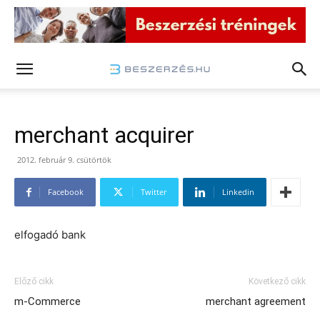
merchant acquirer
2012. február 9. csütörtök
Facebook
Twitter
Linkedin
elfogadó bank
Előző cikk
Következő cikk
m-Commerce
merchant agreement