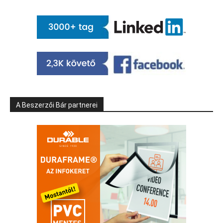
A Beszerzői Bár partnerei