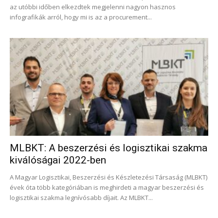
az utóbbi időben elkezdtek megjelenni nagyon hasznos
infografikák arról, hogy mi is az a procurement...
MLBKT: A beszerzési és logisztikai szakma
kiválóságai 2022-ben
A Magyar Logisztikai, Beszerzési és Készletezési Társaság (MLBKT)
évek óta több kategóriában is meghirdeti a magyar beszerzési és
logisztikai szakma legnívósabb díjait. Az MLBKT...