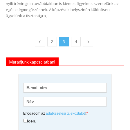
nyílt tréningjein továbbiakban is kiemelt figyelmet szentelünk az
egészségmegőrzésnek. A képzések helyszínén különösen
ügyelünk a tisztaságra,...
2
3
4
Maradjunk kapcsolatban!
Elfogadom az
adatkezelési tájékoztatót
!:
*
Igen.