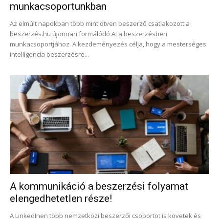
munkacsoportunkban
Az elmúlt napokban több mint ötven beszerző csatlakozott a
beszerzés.hu újonnan formálódó AI a beszerzésben
munkacsoportjához. A kezdeményezés célja, hogy a mesterséges
intelligencia beszerzésre...
A kommunikáció a beszerzési folyamat
elengedhetetlen része!
A LinkedInen több nemzetközi beszerzői csoportot is követek és