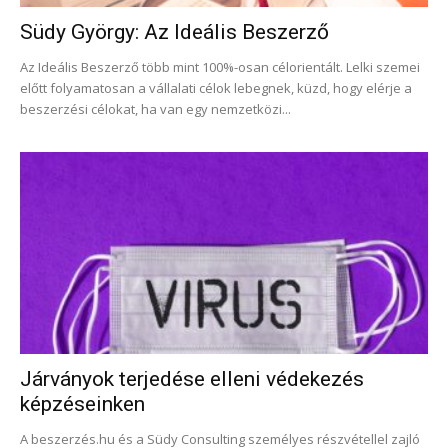
Südy György: Az Ideális Beszerző
Az Ideális Beszerző több mint 100%-osan célorientált. Lelki szemei
előtt folyamatosan a vállalati célok lebegnek, küzd, hogy elérje a
beszerzési célokat, ha van egy nemzetközi...
Járványok terjedése elleni védekezés
képzéseinken
A beszerzés.hu és a Südy Consulting személyes részvétellel zajló