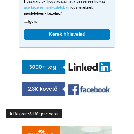
Hozzájárulok, hogy adataimat a Beszerzés.hu - az
adatkezelési tájékoztatóban
rögzítetteknek
megfelelően - kezelje.:
*
Igen.
A Beszerzői Bár partnerei