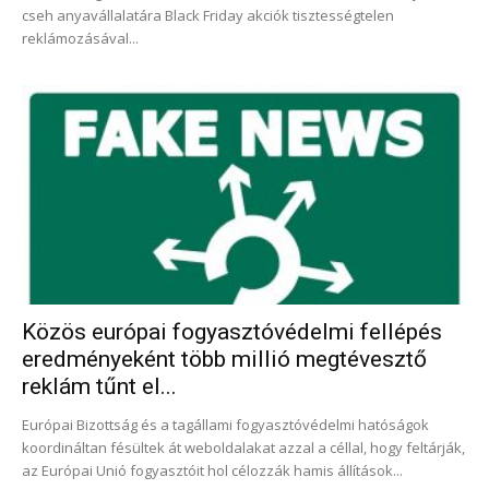
cseh anyavállalatára Black Friday akciók tisztességtelen
reklámozásával...
Közös európai fogyasztóvédelmi fellépés
eredményeként több millió megtévesztő
reklám tűnt el...
Európai Bizottság és a tagállami fogyasztóvédelmi hatóságok
koordináltan fésültek át weboldalakat azzal a céllal, hogy feltárják,
az Európai Unió fogyasztóit hol célozzák hamis állítások...