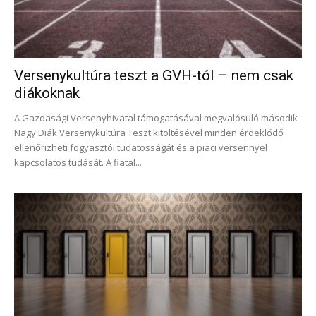
Versenykultúra teszt a GVH-tól – nem csak
diákoknak
A Gazdasági Versenyhivatal támogatásával megvalósuló második
Nagy Diák Versenykultúra Teszt kitöltésével minden érdeklődő
ellenőrizheti fogyasztói tudatosságát és a piaci versennyel
kapcsolatos tudását. A fiatal...