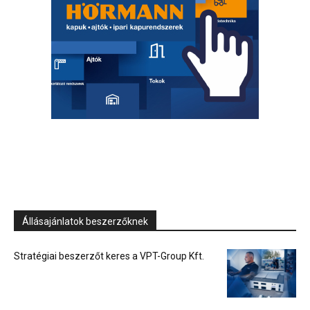
Állásajánlatok beszerzőknek
Stratégiai beszerzőt keres a VPT-Group Kft.