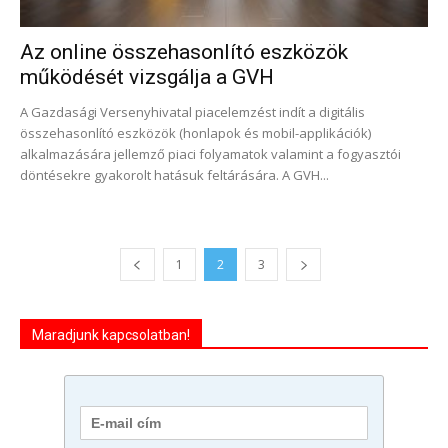
Az online összehasonlító eszközök
működését vizsgálja a GVH
A Gazdasági Versenyhivatal piacelemzést indít a digitális
összehasonlító eszközök (honlapok és mobil-applikációk)
alkalmazására jellemző piaci folyamatok valamint a fogyasztói
döntésekre gyakorolt hatásuk feltárására. A GVH...
1
2
3
Maradjunk kapcsolatban!