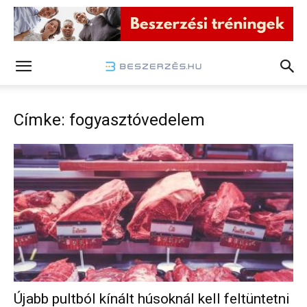
Címke: fogyasztóvedelem
Újabb pultból kínált húsoknál kell feltüntetni