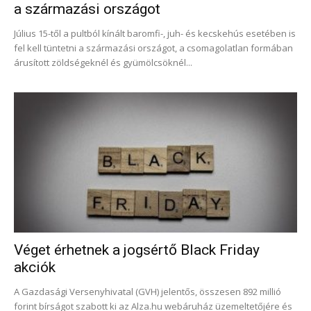
a származási országot
Július 15-től a pultból kínált baromfi-, juh- és kecskehús esetében is
fel kell tüntetni a származási országot, a csomagolatlan formában
árusított zöldségeknél és gyümölcsöknél...
Véget érhetnek a jogsértő Black Friday
akciók
A Gazdasági Versenyhivatal (GVH) jelentős, összesen 892 millió
forint bírságot szabott ki az Alza.hu webáruház üzemeltetőjére és