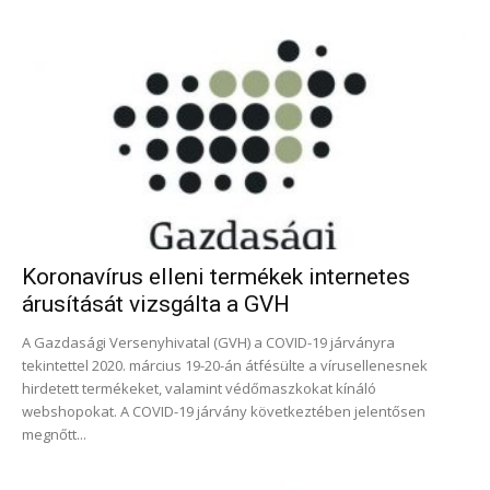
Koronavírus elleni termékek internetes
árusítását vizsgálta a GVH
A Gazdasági Versenyhivatal (GVH) a COVID-19 járványra
tekintettel 2020. március 19-20-án átfésülte a vírusellenesnek
hirdetett termékeket, valamint védőmaszkokat kínáló
webshopokat. A COVID-19 járvány következtében jelentősen
megnőtt...